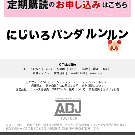
Official Site
JJ
CLASSY.
VERY
STORY
HERS
Mart
美ST
bis
和食スタイル
女性自身
SmartFLASH
kokode.jp
このサイトについて
コンテンツポリシー
プライバシーポリシー
利用規約
特定商取引法に基づく表記
広告掲載について
運営会社
ニュース提供先
WEBプッシュ通知について
情報提供
お問い合わせ
ABJマークは、この電子書店・電子書籍配信サービスが、著作権者からコンテンツ使用許諾を得た正
規版配信サービスであることを示す登録商標（登録番号 第6091713号）です。