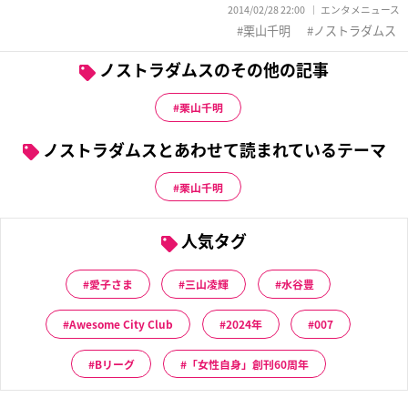
2014/02/28 22:00
エンタメニュース
栗山千明
ノストラダムス
ノストラダムスのその他の記事
栗山千明
ノストラダムスとあわせて読まれているテーマ
栗山千明
人気タグ
愛子さま
三山凌輝
水谷豊
Awesome City Club
2024年
007
Bリーグ
「女性自身」創刊60周年