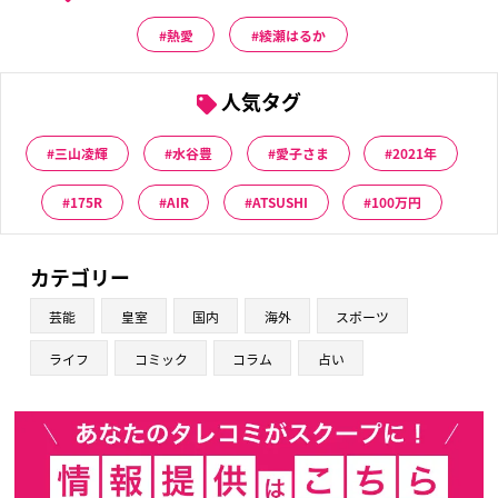
熱愛
綾瀬はるか
人気タグ
三山凌輝
水谷豊
愛子さま
2021年
175R
AIR
ATSUSHI
100万円
カテゴリー
芸能
皇室
国内
海外
スポーツ
ライフ
コミック
コラム
占い