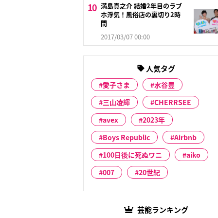
満島真之介 結婚2年目のラブ
ホ浮気！風俗店の裏切り2時
間
2017/03/07 00:00
人気タグ
愛子さま
水谷豊
三山凌輝
CHERRSEE
avex
2023年
Boys Republic
Airbnb
100日後に死ぬワニ
aiko
007
20世紀
芸能ランキング