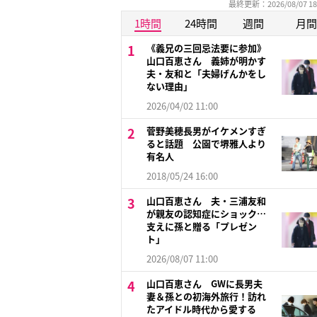
最終更新：2026/08/07 18
1時間
24時間
週間
月間
《義兄の三回忌法要に参加》
山口百恵さん 義姉が明かす
夫・友和と「夫婦げんかをし
ない理由」
2026/04/02 11:00
菅野美穂長男がイケメンすぎ
ると話題 公園で堺雅人より
有名人
2018/05/24 16:00
山口百恵さん 夫・三浦友和
が親友の認知症にショック…
支えに孫と贈る「プレゼン
ト」
2026/08/07 11:00
山口百恵さん GWに長男夫
妻＆孫との初海外旅行！訪れ
たアイドル時代から愛する