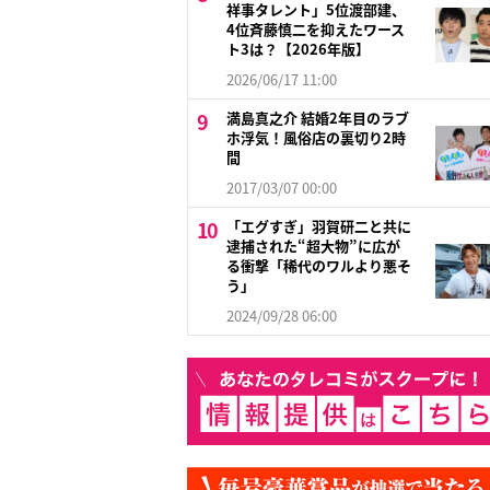
祥事タレント」5位渡部建、
4位斉藤慎二を抑えたワース
ト3は？【2026年版】
2026/06/17 11:00
満島真之介 結婚2年目のラブ
ホ浮気！風俗店の裏切り2時
間
2017/03/07 00:00
「エグすぎ」羽賀研二と共に
逮捕された“超大物”に広が
る衝撃「稀代のワルより悪そ
う」
2024/09/28 06:00