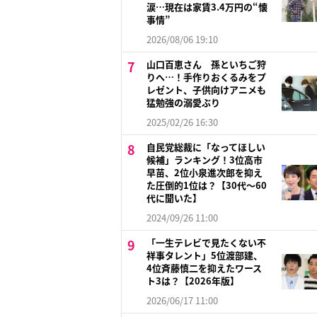
涙…現在は家賃3.4万円の“懐
事情”
2026/08/06 19:10
山口百恵さん 孫といちご狩
りへ…！手作りおくるみをプ
レゼント、子供向けアニメも
猛勉強の溺愛ぶり
2025/02/26 16:30
自民党総裁に「なってほしい
候補」ランキング！3位高市
早苗、2位小泉進次郎を抑え
た圧倒的1位は？【30代〜60
代に聞いた】
2024/09/26 11:00
「一生テレビで見たくない不
祥事タレント」5位渡部建、
4位斉藤慎二を抑えたワース
ト3は？【2026年版】
2026/06/17 11:00