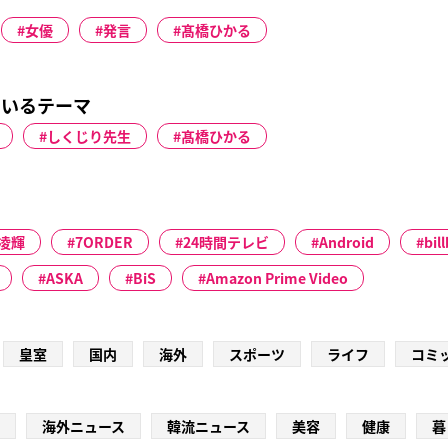
女優
発言
髙橋ひかる
ているテーマ
しくじり先生
髙橋ひかる
凌輝
7ORDER
24時間テレビ
Android
bil
ASKA
BiS
Amazon Prime Video
皇室
国内
海外
スポーツ
ライフ
コミ
海外ニュース
韓流ニュース
美容
健康
暮