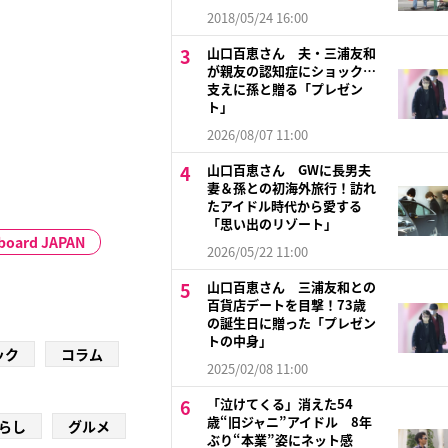
2018/05/24 16:00
山口百恵さん 夫・三浦友和
が親友の認知症にショック…
支えに孫と贈る「プレゼン
ト」
2026/08/07 11:00
山口百恵さん GWに長男夫
妻＆孫との初海外旅行！訪れ
たアイドル時代から愛する
「思い出のリゾート」
lboard JAPAN
2026/05/22 11:00
山口百恵さん 三浦友和との
百貨店デートを目撃！73歳
の誕生日に贈った「プレゼン
トの中身」
ック
コラム
2025/02/08 11:00
「泣けてくる」消えた54
歳“旧ジャニ”アイドル 8年
らし
グルメ
ぶり“本業”姿にネット感