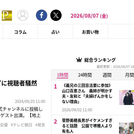
2026/08/07
(金)
コラム
占い
お買い物
総合ランキング
最終更新：2026/08/07 18
1時間
24時間
週間
月間
”に視聴者騒然
《義兄の三回忌法要に参加》
山口百恵さん 義姉が明かす
夫・友和と「夫婦げんかをし
2024/09/25 11:00
ない理由」
公式チャンネルに投稿し
2026/04/02 11:00
てゲスト出演。【地上
菅野美穂長男がイケメンすぎ
る。この番組は、お笑い
#女優
#テレビ朝日
#発言
ると話題 公園で堺雅人より
な失敗をしてしまっ
有名人