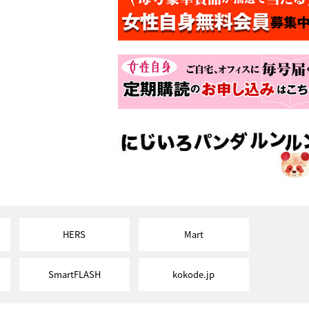
HERS
Mart
SmartFLASH
kokode.jp