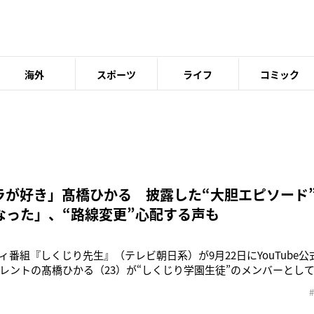
海外
スポーツ
ライフ
コミック
ラが好き」髙橋ひかる 披露した“大胆エピソード
なった」、“路線変更”心配する声も
ィ番組『しくじり先生』（テレビ朝日系）が9月22日にYouTube
レントの髙橋ひかる（23）が“しくじり学園生徒”のメンバーとし
して、“際どいエピソードトーク”を大胆告白し、注目を集めてい
リー・若林正恭（46）らがレギュラーを務め、人生において大き
先生”が、