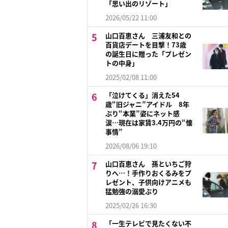
「思い出のリゾート」
2026/05/22 11:00
山口百恵さん 三浦友和との
百貨店デートを目撃！73歳
の誕生日に贈った「プレゼン
トの中身」
2025/02/08 11:00
「泣けてくる」消えた54
歳“旧ジャニ”アイドル 8年
ぶり“本業”姿にネット感
涙…現在は家賃3.4万円の“懐
事情”
2026/08/06 19:10
山口百恵さん 孫といちご狩
りへ…！手作りおくるみをプ
レゼント、子供向けアニメも
猛勉強の溺愛ぶり
2025/02/26 16:30
「一生テレビで見たくない不