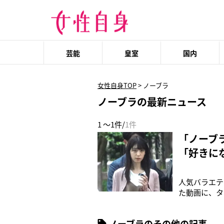
芸能
皇室
国内
女性自身TOP
>
ノーブラ
ノーブラの最新ニュース
1 ～1件/
1件
「ノーブ
「好きに
人気バラエテ
た動画に、タ
波未公開】と
芸人のオード
ノーブラのその他の記事
た“しくじり