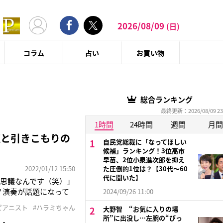
2026/08/09
(日)
コラム
占い
お買い物
総合ランキング
最終更新：2026/08/09 23
1時間
24時間
週間
月間
聴と引きこもりの
自民党総裁に「なってほしい
候補」ランキング！3位高市
早苗、2位小泉進次郎を抑え
2022/01/12 15:50
た圧倒的1位は？【30代〜60
代に聞いた】
思議なんです（笑）」
アノ演奏が話題になって
2024/09/26 11:00
（40）といった大物歌手
ピアニスト
#ハラミちゃん
大野智 “お気に入りの場
ビでも引っ張りだこ。
所”に出没し…左腕の“びっ