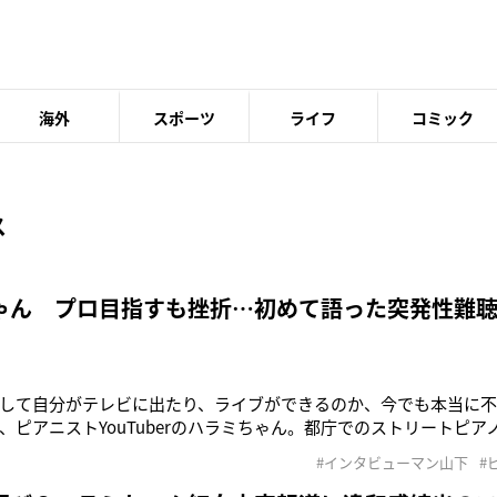
海外
スポーツ
ライフ
コミック
ス
ゃん プロ目指すも挫折…初めて語った突発性難
して自分がテレビに出たり、ライブができるのか、今でも本当に不
、ピアニストYouTuberのハラミちゃん。都庁でのストリートピ
ubeのチャンネル登録者数は191万人を突破。広瀬香美（55）やAI
#インタビューマン山下
#
多く、『徹子の部屋』（テレビ朝日系）に出演するなど今やテレ
彼