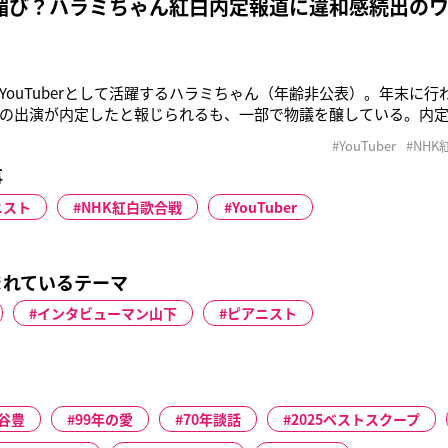
媚び？ハラミちゃん紅白内定報道に違和感続出の
YouTuberとして活躍するハラミちゃん（年齢非公表）。年末に行わ
の出演が内定したと報じられるも、一部で物議を醸している。内
アーティストとしての出場枠ではなく、ゲストとして出演する予定
#YouTuber
#NH
視聴者から寄せられたリクエスト曲の即興演奏などが検討されてい
事
アノを演奏す
ニスト
NHK紅白歌合戦
YouTuber
まれているテーマ
インタビューマン山下
ピアニスト
谷豊
99年の愛
70年談話
2025ベストスクープ