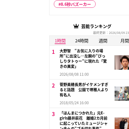
8.6秒バズーカー
芸能ランキング
最終更新：2026/08/09 23
1時間
24時間
週間
月間
大野智 “お気に入りの場
所”に出没し…左腕の“びっ
しりタトゥー”に現れた「驚
きの異変」
2026/08/08 11:00
菅野美穂長男がイケメンすぎ
ると話題 公園で堺雅人より
有名人
2018/05/24 16:00
「ほんまにつかれた」元E-
girls藤井萩花 離婚2カ月前
に起こっていたミュージシャ
ン夫への“ブチ切れ事件”