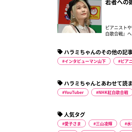
若者への
ピアニストや
白歌合戦』へ
よると、紅組
との共演や、
ハラミちゃんのその他の記
ストリートピ
インタビューマン山下
ピア
ハラミちゃんとあわせて読
YouTuber
NHK紅白歌合戦
人気タグ
愛子さま
三山凌輝
水