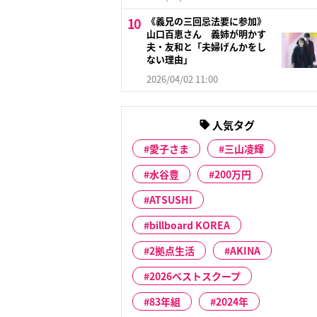
《義兄の三回忌法要に参加》
山口百恵さん 義姉が明かす
夫・友和と「夫婦げんかをし
ない理由」
2026/04/02 11:00
人気タグ
愛子さま
三山凌輝
水谷豊
200万円
ATSUSHI
billboard KOREA
2拠点生活
AKINA
2026ベストスクープ
83年組
2024年