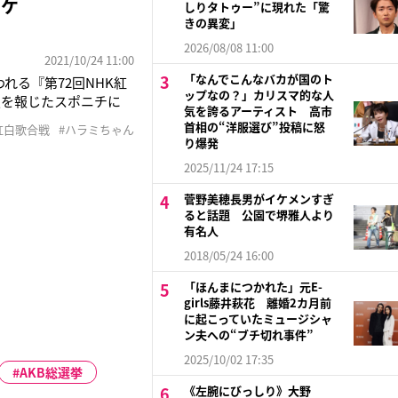
ワケ
しりタトゥー”に現れた「驚
きの異変」
2026/08/08 11:00
2021/10/24 11:00
「なんでこんなバカが国のト
れる『第72回NHK紅
ップなの？」カリスマ的な人
定を報じたスポニチに
気を誇るアーティスト 高市
。大物ミュージシャン
首相の“洋服選び”投稿に怒
K紅白歌合戦
#ハラミちゃん
るという。2年前から
り爆発
2025/11/24 17:15
菅野美穂長男がイケメンすぎ
ると話題 公園で堺雅人より
有名人
2018/05/24 16:00
「ほんまにつかれた」元E-
girls藤井萩花 離婚2カ月前
に起こっていたミュージシャ
ン夫への“ブチ切れ事件”
2025/10/02 17:35
AKB総選挙
《左腕にびっしり》大野