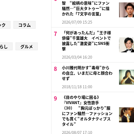
智 “絵柄の意味”にファン
騒然…“巨大タトゥー”に描
かれた「7文字の言葉」
2026/07/09 15:25
ック
コラム
「何があったんだ」“王子様
俳優”千葉雄大 イベントで
披露した“激変姿”にSNS衝
らし
グルメ
撃
2026/03/04 16:20
小川雅代明かす“毒母”から
の自立、いまだに母と顔合わ
せず
2018/11/18 11:00
《目のやり場に困る》
『VIVANT』女性歌手
（30） “胸元ぽっかり”服
にファン騒然…ファッション
でも貫く“オルタナティブス
タイル”
2026/08/07 17:10