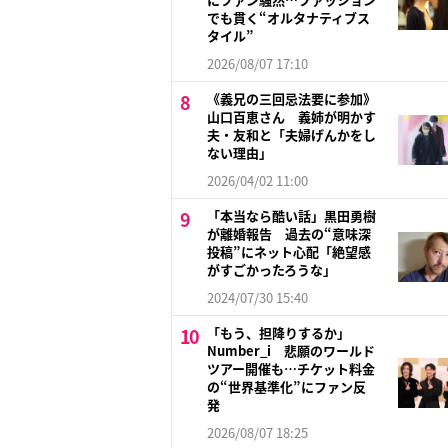
でも貫く“オルタナティブス
タイル”
2026/08/07 17:10
《義兄の三回忌法要に参加》
山口百恵さん 義姉が明かす
夫・友和と「夫婦げんかをし
ない理由」
2026/04/02 11:00
「本当なら酷い話」黒田勇樹
が離婚報告 過去の“意味深
投稿”にネット心配「絶望感
がすごかったろうな」
2024/07/30 15:40
「もう、担降りするか」
Number_i 悲願のワールド
ツアー開催も…チケット料金
の“世界基準化”にファン反
発
2026/08/07 18:25