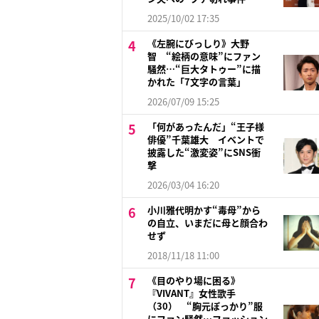
2025/10/02 17:35
《左腕にびっしり》大野
智 “絵柄の意味”にファン
騒然…“巨大タトゥー”に描
かれた「7文字の言葉」
2026/07/09 15:25
「何があったんだ」“王子様
俳優”千葉雄大 イベントで
披露した“激変姿”にSNS衝
撃
2026/03/04 16:20
小川雅代明かす“毒母”から
の自立、いまだに母と顔合わ
せず
2018/11/18 11:00
《目のやり場に困る》
『VIVANT』女性歌手
（30） “胸元ぽっかり”服
にファン騒然…ファッション