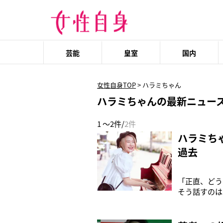
芸能
皇室
国内
女性自身TOP
>
ハラミちゃん
ハラミちゃんの最新ニュー
1 ～2件/
2件
ハラミち
過去
「正直、どう
そう話すのは
以来、YouT
とのコラボも
笑顔が素敵な