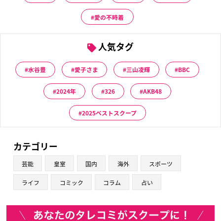
愛の不時着
人気タグ
水谷豊
愛子さま
三山凌輝
BBC
2024年
326
AKB48
2025ベストスクープ
カテゴリー
芸能
皇室
国内
海外
スポーツ
ライフ
コミック
コラム
占い