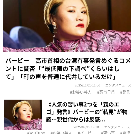
バービー 高市首相の台湾有事発言めぐるコメ
ントに賛否「“最低限の下調べ”くらいはし
て」「町の声を普通に代弁しているだけ」
2025/11/20 11:00
エンタメニュース
お笑い芸人
高市早苗
発言
《人気の習い事2つを「親のエ
ゴ」発言》バービーの“私見“が物
議…親世代からは反感...
2025/09/19 19:30
エンタメニュース
YouTube
お笑い芸人
バービー
習い事
育児