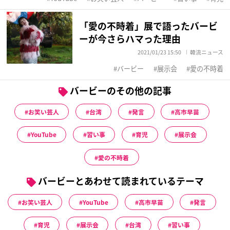
「愛の不時着」展で語ったバービ
ーが今さらハマった理由
2021/01/23 15:50
韓流ニュース
バービー
展示会
愛の不時着
バービーのその他の記事
お笑い芸人
台湾
発言
高市早苗
YouTube
習い事
育児
展示会
愛の不時着
バービーとあわせて読まれているテーマ
お笑い芸人
YouTube
高市早苗
発言
育児
展示会
台湾
習い事