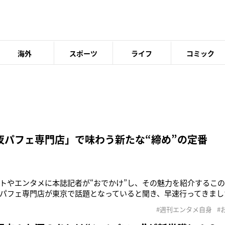
海外
スポーツ
ライフ
コミック
夜パフェ専門店」で味わう新たな“締め”の定番
トやエンタメに本誌記者が“おでかけ”し、その魅力を紹介するこ
パフェ専門店が東京で話題となっていると聞き、早速行ってきまし
リア ベル」（東京都渋谷区道玄坂1-7-10 新大宗ソシアルビル3F。
#週刊エンタメ自身
#
ブクロ」が新オープン）今回お邪魔したのは、渋谷の飲み屋街にある
には1