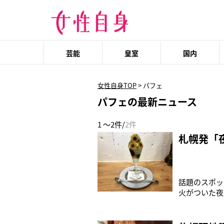
芸能
皇室
国内
女性自身TOP
>
パフェ
パフェの最新ニュース
1 ～2件/
2件
札幌発「
話題のスポッ
火がついた夜
店 パフェテ
専門店 モモ
ル」。混雑時