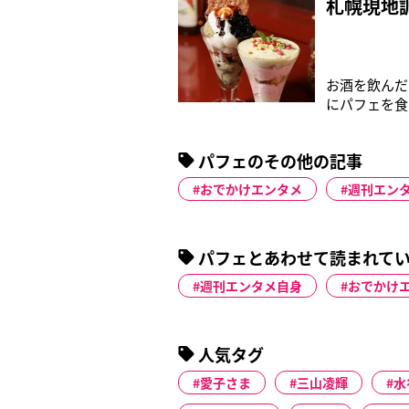
札幌現地
お酒を飲んだ
にパフェを食
る習慣がじわ
パフェ』の公
パフェのその他の記事
スを出店した
おでかけエンタメ
週刊エン
パフェとあわせて読まれて
週刊エンタメ自身
おでかけ
人気タグ
愛子さま
三山凌輝
水