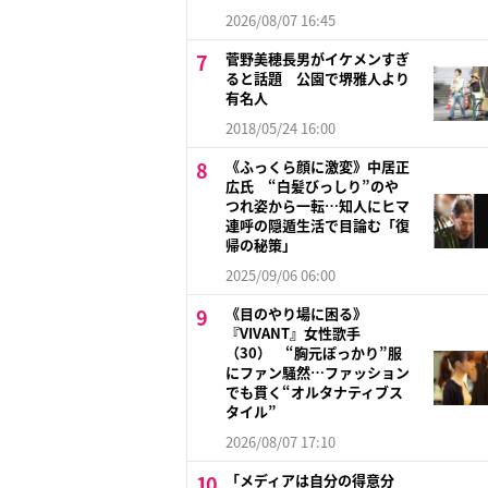
2026/08/07 16:45
菅野美穂長男がイケメンすぎ
ると話題 公園で堺雅人より
有名人
2018/05/24 16:00
《ふっくら顔に激変》中居正
広氏 “白髪びっしり”のや
つれ姿から一転…知人にヒマ
連呼の隠遁生活で目論む「復
帰の秘策」
2025/09/06 06:00
《目のやり場に困る》
『VIVANT』女性歌手
（30） “胸元ぽっかり”服
にファン騒然…ファッション
でも貫く“オルタナティブス
タイル”
2026/08/07 17:10
「メディアは自分の得意分