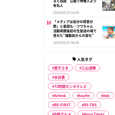
ると話題 公園で堺雅人より
有名人
2018/05/24 16:00
「メディアは自分の得意分
野」と豪語も…フワちゃん
活動再開後初の生放送の場で
見せた“騒動前からの変化”
2026/03/21 06:00
人気タグ
愛子さま
三山凌輝
水谷豊
72時間ホンネテレビ
Airbnb
bayfm
Ado
BE:FIRST
BS-TBS
B級グルメ
Aqua Timez