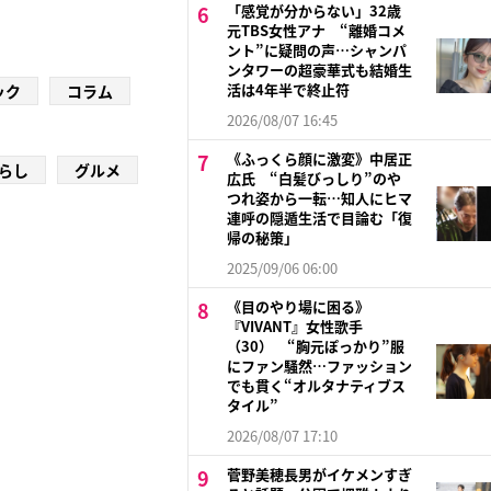
「感覚が分からない」32歳
元TBS女性アナ “離婚コメ
ント”に疑問の声…シャンパ
ンタワーの超豪華式も結婚生
活は4年半で終止符
ック
コラム
2026/08/07 16:45
《ふっくら顔に激変》中居正
らし
グルメ
広氏 “白髪びっしり”のや
つれ姿から一転…知人にヒマ
連呼の隠遁生活で目論む「復
帰の秘策」
2025/09/06 06:00
《目のやり場に困る》
『VIVANT』女性歌手
（30） “胸元ぽっかり”服
にファン騒然…ファッション
でも貫く“オルタナティブス
タイル”
2026/08/07 17:10
菅野美穂長男がイケメンすぎ