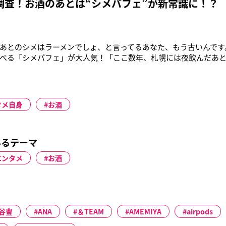
調査！お酒のあとは“シメパフェ”が新常識に！？
あとのシメはラーメンでしょ、と言ってるあなた、もう古いんです
べる「シメパフェ」が大人気！「ここ数年、札幌には夜飲んだあ
じわと浸透していました。それを食文化として定着させるために、’
式サイトをオープン。同時に札幌で200万人動員するグルメフェス
ら、またたくま
タメ自身
お酒
いるテーマ
エンタメ
お酒
谷豊
ANA
＆TEAM
AMEMIYA
airpods