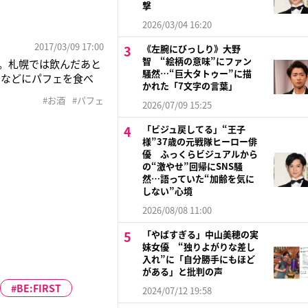
撃
2026/03/04 16:20
2017/03/09 17:00
《左腕にびっしり》大野
智 “絵柄の意味”にファン
。札幌では飲んだあと
騒然…“巨大タトゥー”に描
となどにパフェを食べ
かれた「7文字の言葉」
15年9月、『札幌シメ
#お酒
#パフェ
2026/07/09 15:25
タでシメパフェPRブー
「ビジュ戻してる」“王子
様”37歳の元戦隊ヒーロー俳
優 ふっくらビジュアルから
の“激やせ”回帰にSNS騒
然…語っていた“加齢を気に
しない”心境
2026/08/08 11:00
「やばすぎる」中山美穂の実
妹女優 “独りよがりな差し
入れ”に「自分勝手にもほど
がある」と批判の声
BE:FIRST
2024/07/12 19:58