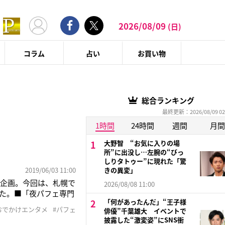
2026/08/09
(日)
コラム
占い
お買い物
総合ランキング
最終更新：2026/08/09 02
1時間
24時間
週間
月間
大野智 “お気に入りの場
所”に出没し…左腕の“びっ
しりタトゥー”に現れた「驚
2019/06/03 11:00
きの異変」
の企画。今回は、札幌で
2026/08/08 11:00
た。■「夜パフェ専門
「何があったんだ」“王子様
今月、池袋店「夜パフェ
おでかけエンタメ
#パフェ
俳優”千葉雄大 イベントで
「パフェテリア ベ
披露した“激変姿”にSNS衝