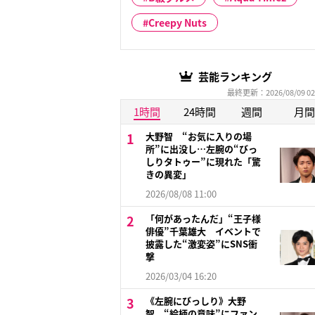
Creepy Nuts
芸能ランキング
最終更新：2026/08/09 02
1時間
24時間
週間
月間
大野智 “お気に入りの場
所”に出没し…左腕の“びっ
しりタトゥー”に現れた「驚
きの異変」
2026/08/08 11:00
「何があったんだ」“王子様
俳優”千葉雄大 イベントで
披露した“激変姿”にSNS衝
撃
2026/03/04 16:20
《左腕にびっしり》大野
智 “絵柄の意味”にファン