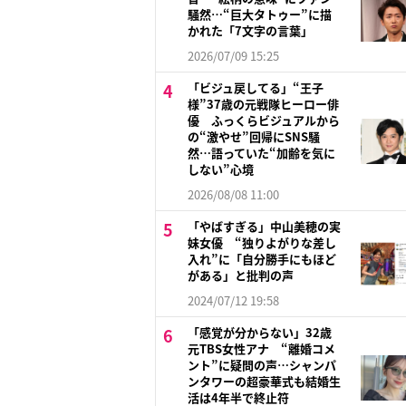
騒然…“巨大タトゥー”に描
かれた「7文字の言葉」
2026/07/09 15:25
「ビジュ戻してる」“王子
様”37歳の元戦隊ヒーロー俳
優 ふっくらビジュアルから
の“激やせ”回帰にSNS騒
然…語っていた“加齢を気に
しない”心境
2026/08/08 11:00
「やばすぎる」中山美穂の実
妹女優 “独りよがりな差し
入れ”に「自分勝手にもほど
がある」と批判の声
2024/07/12 19:58
「感覚が分からない」32歳
元TBS女性アナ “離婚コメ
ント”に疑問の声…シャンパ
ンタワーの超豪華式も結婚生
活は4年半で終止符