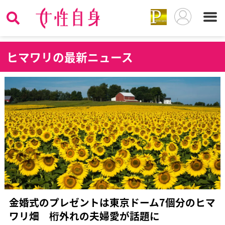
ヒ
マワリの最新ニュース
金婚式のプレゼントは東京ドーム7個分のヒマ
ワリ畑 桁外れの夫婦愛が話題に