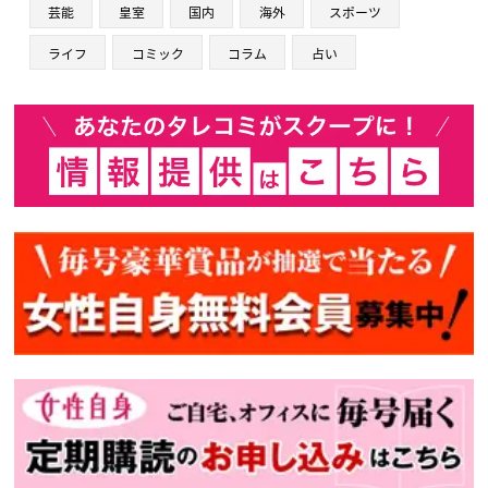
芸能
皇室
国内
海外
スポーツ
ライフ
コミック
コラム
占い