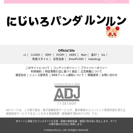
Official Site
JJ
CLASSY.
VERY
STORY
HERS
Mart
美ST
bis
和食スタイル
女性自身
SmartFLASH
kokode.jp
このサイトについて
コンテンツポリシー
プライバシーポリシー
利用規約
特定商取引法に基づく表記
広告掲載について
運営会社
ニュース提供先
WEBプッシュ通知について
情報提供
お問い合わせ
ABJマークは、この電子書店・電子書籍配信サービスが、著作権者からコンテンツ使用許諾を得た正
規版配信サービスであることを示す登録商標（登録番号 第6091713号）です。
本サイトに掲載されているすべての文章・画像の無断転載・複製行為を固く禁止します。すべて
の著作権は光文社に帰属します。
© Kobunsha Co., Ltd. All Rights Reserved.