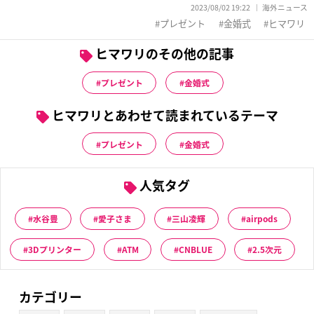
2023/08/02 19:22
海外ニュース
プレゼント
金婚式
ヒマワリ
ヒマワリのその他の記事
プレゼント
金婚式
ヒマワリとあわせて読まれているテーマ
プレゼント
金婚式
人気タグ
水谷豊
愛子さま
三山凌輝
airpods
3Dプリンター
ATM
CNBLUE
2.5次元
カテゴリー