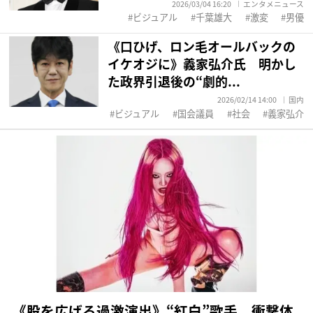
2026/03/04 16:20
エンタメニュース
ビジュアル
千葉雄大
激変
男優
《口ひげ、ロン毛オールバックの
イケオジに》義家弘介氏 明かし
た政界引退後の“劇的...
2026/02/14 14:00
国内
ビジュアル
国会議員
社会
義家弘介
《股を広げる過激演出》“紅白”歌手 衝撃体