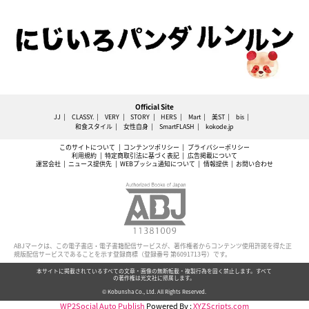
Official Site
JJ
CLASSY.
VERY
STORY
HERS
Mart
美ST
bis
和食スタイル
女性自身
SmartFLASH
kokode.jp
このサイトについて
コンテンツポリシー
プライバシーポリシー
利用規約
特定商取引法に基づく表記
広告掲載について
運営会社
ニュース提供先
WEBプッシュ通知について
情報提供
お問い合わせ
ABJマークは、この電子書店・電子書籍配信サービスが、著作権者からコンテンツ使用許諾を得た正
規版配信サービスであることを示す登録商標（登録番号 第6091713号）です。
本サイトに掲載されているすべての文章・画像の無断転載・複製行為を固く禁止します。すべて
の著作権は光文社に帰属します。
© Kobunsha Co., Ltd. All Rights Reserved.
WP2Social Auto Publish
Powered By :
XYZScripts.com