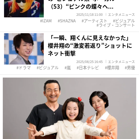
（53）“ピンクの蝶々ヘ...
2025/11/18 11:00
エンタメニュース
IZAM
SHAZNA
アーティスト
ビジュアル
ライブ・コンサート
「一瞬、翔くんに見えなかった」
櫻井翔の“激変若返り”ショットに
ネット衝撃
2025/08/25 16:45
エンタメニュース
ドラマ
ビジュアル
嵐
日本テレビ
櫻井翔
男優