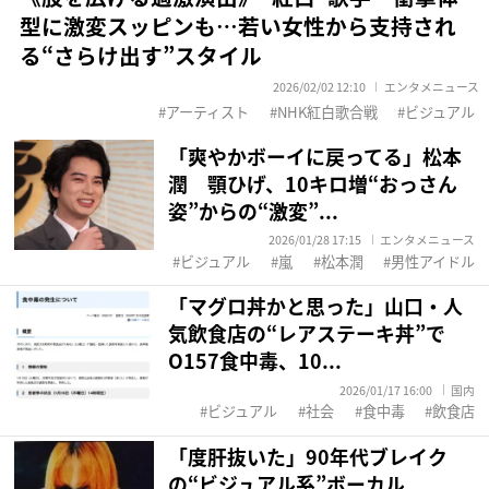
型に激変スッピンも…若い女性から支持され
る“さらけ出す”スタイル
2026/02/02 12:10
エンタメニュース
アーティスト
NHK紅白歌合戦
ビジュアル
「爽やかボーイに戻ってる」松本
潤 顎ひげ、10キロ増“おっさん
姿”からの“激変”...
2026/01/28 17:15
エンタメニュース
ビジュアル
嵐
松本潤
男性アイドル
「マグロ丼かと思った」山口・人
気飲食店の“レアステーキ丼”で
O157食中毒、10...
2026/01/17 16:00
国内
ビジュアル
社会
食中毒
飲食店
「度肝抜いた」90年代ブレイク
の“ビジュアル系”ボーカル