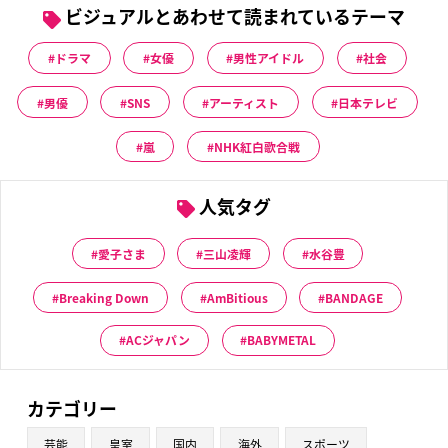
ビジュアルとあわせて読まれているテーマ
ドラマ
女優
男性アイドル
社会
男優
SNS
アーティスト
日本テレビ
嵐
NHK紅白歌合戦
人気タグ
愛子さま
三山凌輝
水谷豊
Breaking Down
AmBitious
BANDAGE
ACジャパン
BABYMETAL
カテゴリー
芸能
皇室
国内
海外
スポーツ