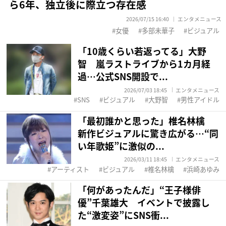
ら6年、独立後に際立つ存在感
2026/07/15 16:40
エンタメニュース
女優
多部未華子
ビジュアル
「10歳くらい若返ってる」大野
智 嵐ラストライブから1カ月経
過…公式SNS開設で...
2026/07/03 18:45
エンタメニュース
SNS
ビジュアル
大野智
男性アイドル
「最初誰かと思った」椎名林檎
新作ビジュアルに驚き広がる…“同
い年歌姫”に激似の...
2026/03/11 18:45
エンタメニュース
アーティスト
ビジュアル
椎名林檎
浜崎あゆみ
「何があったんだ」“王子様俳
優”千葉雄大 イベントで披露し
た“激変姿”にSNS衝...