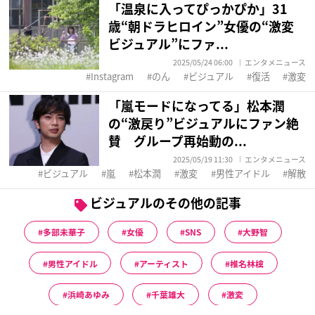
「温泉に入ってぴっかぴか」31
歳“朝ドラヒロイン”女優の“激変
ビジュアル”にファ...
2025/05/24 06:00
エンタメニュース
Instagram
のん
ビジュアル
復活
激変
「嵐モードになってる」松本潤
の“激戻り”ビジュアルにファン絶
賛 グループ再始動の...
2025/05/19 11:30
エンタメニュース
ビジュアル
嵐
松本潤
激変
男性アイドル
解散
ビジュアルのその他の記事
多部未華子
女優
SNS
大野智
男性アイドル
アーティスト
椎名林檎
浜崎あゆみ
千葉雄大
激変