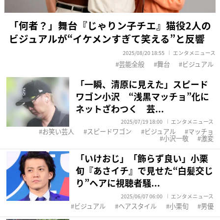
「何者？」舞台『じゃりン子チエ』猫役2人の
ビジュアルが“イケメンすぎて笑える”と反響
2025/08/20 18:55
エンタメニュース
芸能全般
舞台
ビジュアル
「一瞬、清原に見えた」スピード
ワゴン小沢 “浅黒マッチョ”化に
ネットざわつく 芸...
2025/07/19 18:00
エンタメニュース
お笑い芸人
スピードワゴン
ビジュアル
マッチョ
小沢一敬
激変
「いけおじ」「飾らず良い」小栗
旬『あさイチ』で見せた“白髪交じ
り”ヘアに視聴者騒...
2025/06/07 06:00
エンタメニュース
ビジュアル
ヘアスタイル
小栗旬
男優