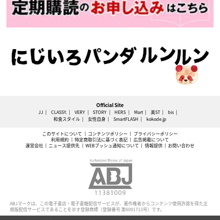
Official Site
JJ
CLASSY.
VERY
STORY
HERS
Mart
美ST
bis
和食スタイル
女性自身
SmartFLASH
kokode.jp
このサイトについて
コンテンツポリシー
プライバシーポリシー
利用規約
特定商取引法に基づく表記
広告掲載について
運営会社
ニュース提供先
WEBプッシュ通知について
情報提供
お問い合わせ
ABJマークは、この電子書店・電子書籍配信サービスが、著作権者からコンテンツ使用許諾を得た正
規版配信サービスであることを示す登録商標（登録番号 第6091713号）です。