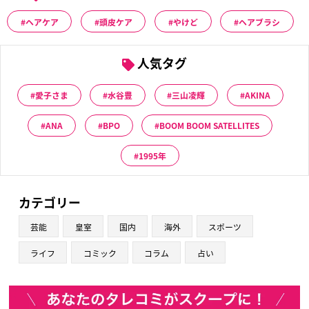
ヘアケア
頭皮ケア
やけど
ヘアブラシ
人気タグ
愛子さま
水谷豊
三山凌輝
AKINA
ANA
BPO
BOOM BOOM SATELLITES
1995年
カテゴリー
芸能
皇室
国内
海外
スポーツ
ライフ
コミック
コラム
占い