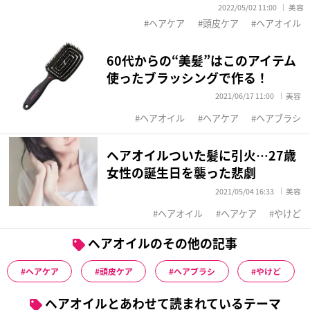
2022/05/02 11:00
美容
ヘアケア
頭皮ケア
ヘアオイル
60代からの“美髪”はこのアイテム
使ったブラッシングで作る！
2021/06/17 11:00
美容
ヘアオイル
ヘアケア
ヘアブラシ
ヘアオイルついた髪に引火…27歳
女性の誕生日を襲った悲劇
2021/05/04 16:33
美容
ヘアオイル
ヘアケア
やけど
ヘアオイルのその他の記事
ヘアケア
頭皮ケア
ヘアブラシ
やけど
ヘアオイルとあわせて読まれているテーマ