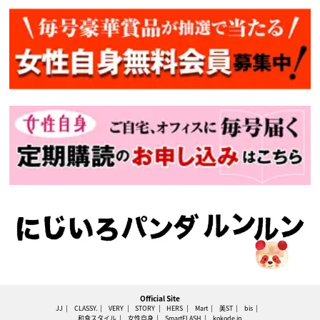
Official Site
JJ
CLASSY.
VERY
STORY
HERS
Mart
美ST
bis
和食スタイル
女性自身
SmartFLASH
kokode.jp