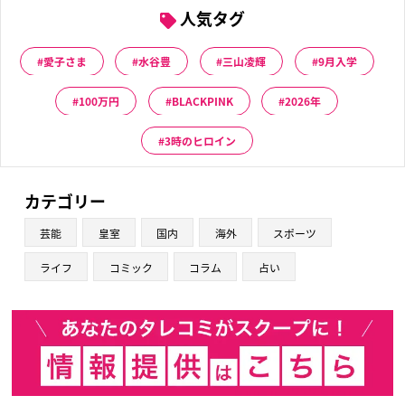
人気タグ
愛子さま
水谷豊
三山凌輝
9月入学
100万円
BLACKPINK
2026年
3時のヒロイン
カテゴリー
芸能
皇室
国内
海外
スポーツ
ライフ
コミック
コラム
占い