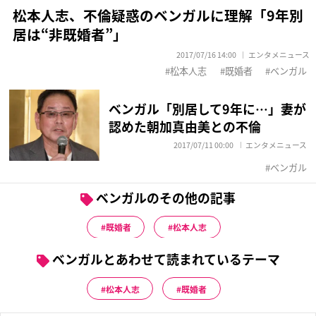
松本人志、不倫疑惑のベンガルに理解「9年別
居は“非既婚者”」
2017/07/16 14:00
エンタメニュース
松本人志
既婚者
ベンガル
ベンガル「別居して9年に…」妻が
認めた朝加真由美との不倫
2017/07/11 00:00
エンタメニュース
ベンガル
ベンガルのその他の記事
既婚者
松本人志
ベンガルとあわせて読まれているテーマ
松本人志
既婚者