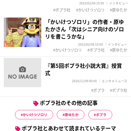
2023/02/06 15:50
インタビュー
ポプラ社
かいけつゾロリ
原ゆたか
「かいけつゾロリ」の作者・原ゆ
たかさん「次はシニア向けのゾロ
リを書こうかな」
2023/02/06 15:50
インタビュー
かいけつゾロリ
ポプラ社
原ゆたか
『第5回ポプラ社小説大賞』授賞
式
2010/11/09 00:00
エンタメニュース
ポプラ
ポプラ社
ポプラ社のその他の記事
かいけつゾロリ
原ゆたか
ポプラ
ポプラ社とあわせて読まれているテーマ