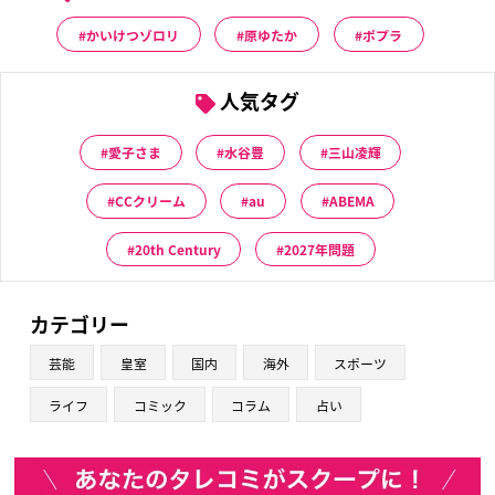
かいけつゾロリ
原ゆたか
ポプラ
人気タグ
愛子さま
水谷豊
三山凌輝
CCクリーム
au
ABEMA
20th Century
2027年問題
カテゴリー
芸能
皇室
国内
海外
スポーツ
ライフ
コミック
コラム
占い