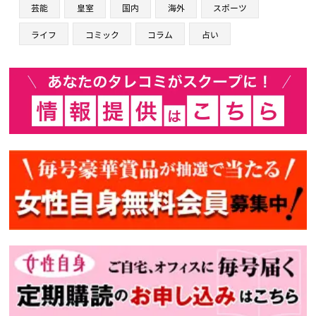
芸能
皇室
国内
海外
スポーツ
ライフ
コミック
コラム
占い