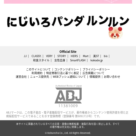
Official Site
JJ
CLASSY.
VERY
STORY
HERS
Mart
美ST
bis
和食スタイル
女性自身
SmartFLASH
kokode.jp
このサイトについて
コンテンツポリシー
プライバシーポリシー
利用規約
特定商取引法に基づく表記
広告掲載について
運営会社
ニュース提供先
WEBプッシュ通知について
情報提供
お問い合わせ
ABJマークは、この電子書店・電子書籍配信サービスが、著作権者からコンテンツ使用許諾を得た正
規版配信サービスであることを示す登録商標（登録番号 第6091713号）です。
本サイトに掲載されているすべての文章・画像の無断転載・複製行為を固く禁止します。すべて
の著作権は光文社に帰属します。
© Kobunsha Co., Ltd. All Rights Reserved.