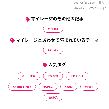
2017/05/18 11:00
暮らし
Ponta
マイレージ
マイレージのその他の記事
Ponta
マイレージとあわせて読まれているテーマ
Ponta
人気タグ
三山凌輝
水谷豊
愛子さま
Aqua Timez
APEC
2AM
avex
ASKA