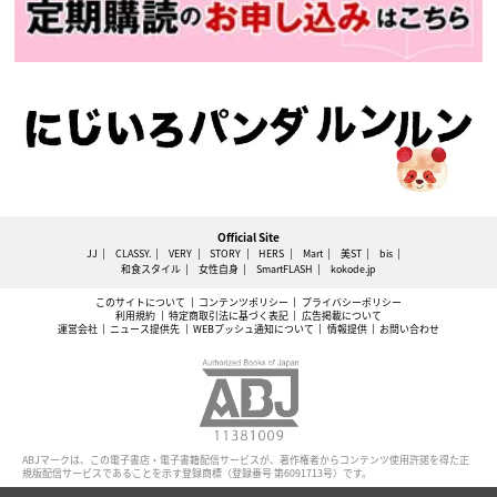
Official Site
JJ
CLASSY.
VERY
STORY
HERS
Mart
美ST
bis
和食スタイル
女性自身
SmartFLASH
kokode.jp
このサイトについて
コンテンツポリシー
プライバシーポリシー
利用規約
特定商取引法に基づく表記
広告掲載について
運営会社
ニュース提供先
WEBプッシュ通知について
情報提供
お問い合わせ
ABJマークは、この電子書店・電子書籍配信サービスが、著作権者からコンテンツ使用許諾を得た正
規版配信サービスであることを示す登録商標（登録番号 第6091713号）です。