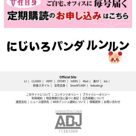
Official Site
JJ
CLASSY.
VERY
STORY
HERS
Mart
美ST
bis
和食スタイル
女性自身
SmartFLASH
kokode.jp
このサイトについて
コンテンツポリシー
プライバシーポリシー
利用規約
特定商取引法に基づく表記
広告掲載について
運営会社
ニュース提供先
WEBプッシュ通知について
情報提供
お問い合わせ