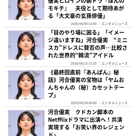
優実ヒロインの朝ドラ『ほんの
モキチ』 夫役として期待あが
る「大文豪の玄孫俳優」
2026/06/06 11:00
エンタメニュース
「目のやり場に困る」「イメー
ジ違いますね」河合優実 “ミニ
スカ”ドレスに賛否の声…比較さ
れた世界的“韓流”アイドル
2026/05/15 17:25
エンタメニュース
《最終回直前『あんぱん』秘
話》河合優実の宝物は「ヤムお
んちゃんの（秘）カセットテー
プ」
2025/09/24 06:00
エンタメニュース
河合優実 クドカン脚本の
Netfflixドラマに出演へ！共演
実現する「お笑い界のレジェン
ド」