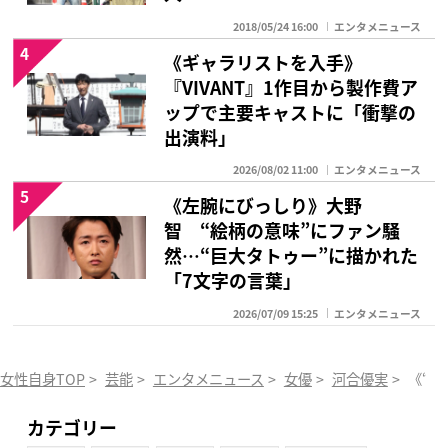
2018/05/24 16:00
エンタメニュース
4
《ギャラリストを入手》
『VIVANT』1作目から製作費ア
ップで主要キャストに「衝撃の
出演料」
2026/08/02 11:00
エンタメニュース
5
《左腕にびっしり》大野
智 “絵柄の意味”にファン騒
然…“巨大タトゥー”に描かれた
「7文字の言葉」
2026/07/09 15:25
エンタメニュース
女性自身TOP
>
芸能
>
エンタメニュース
>
女優
>
河合優実
>
《“
カテゴリー