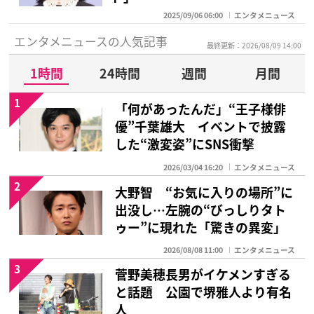
2025/09/06 06:00
エンタメニュース
エンタメニュースの人気記事
最終更新：2026/08/09 14:00
1時間
24時間
週間
月間
1
「何があったんだ」“王子様俳
優”千葉雄大 イベントで披露
した“激変姿”にSNS衝撃
2026/03/04 16:20
エンタメニュース
2
大野智 “お気に入りの場所”に
出没し…左腕の“びっしりタト
ゥー”に現れた「驚きの異変」
2026/08/08 11:00
エンタメニュース
3
菅野美穂長男がイケメンすぎる
と話題 公園で堺雅人より有名
人