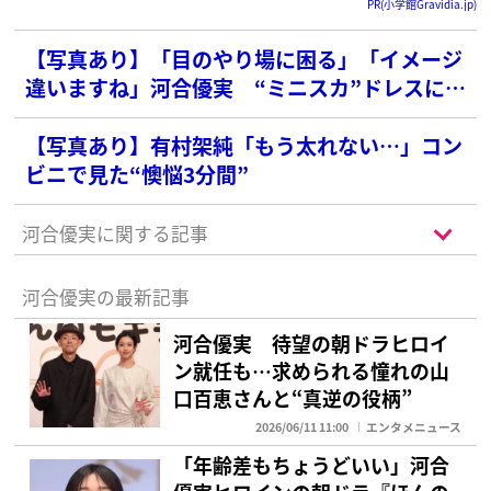
PR(小学館Gravidia.jp)
【写真あり】「目のやり場に困る」「イメージ
違いますね」河合優実 “ミニスカ”ドレスに賛
否の声…比較された世界的“韓流”アイドル
【写真あり】有村架純「もう太れない…」コン
ビニで見た“懊悩3分間”
河合優実に関する記事
河合優実の最新記事
河合優実 待望の朝ドラヒロイ
ン就任も…求められる憧れの山
口百恵さんと“真逆の役柄”
2026/06/11 11:00
エンタメニュース
「年齢差もちょうどいい」河合