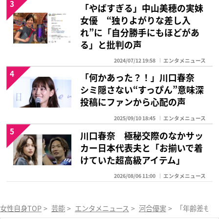
3
「やばすぎる」中山美穂の実妹
女優 “独りよがりな差し入
れ”に「自分勝手にもほどがあ
る」と批判の声
2024/07/12 19:58
エンタメニュース
4
「何かあった？！」川口春奈
シミ隠さない“すっぴん”意味深
投稿にファンから心配の声
2025/09/10 18:45
エンタメニュース
5
川口春奈 極秘交際のなかサッ
カー日本代表夫と「お揃いで着
けていた超高級アイテム」
2026/08/06 11:00
エンタメニュース
女性自身TOP
>
芸能
>
エンタメニュース
>
河合優実
>
「年齢差もち