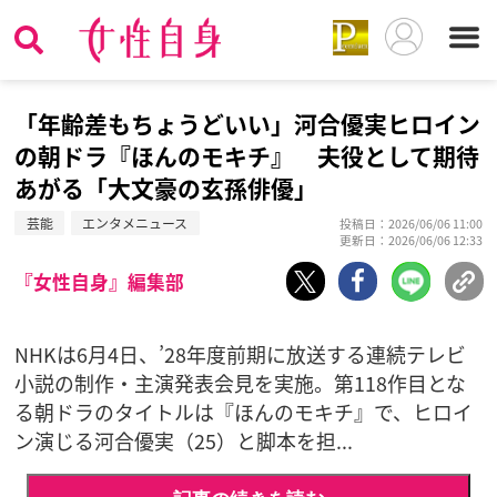
「年齢差もちょうどいい」河合優実ヒロイン
の朝ドラ『ほんのモキチ』 夫役として期待
あがる「大文豪の玄孫俳優」
芸能
エンタメニュース
投稿日：2026/06/06 11:00
更新日：2026/06/06 12:33
『女性自身』編集部
NHKは6月4日、’28年度前期に放送する連続テレビ
小説の制作・主演発表会見を実施。第118作目とな
る朝ドラのタイトルは『ほんのモキチ』で、ヒロイ
ン演じる河合優実（25）と脚本を担...