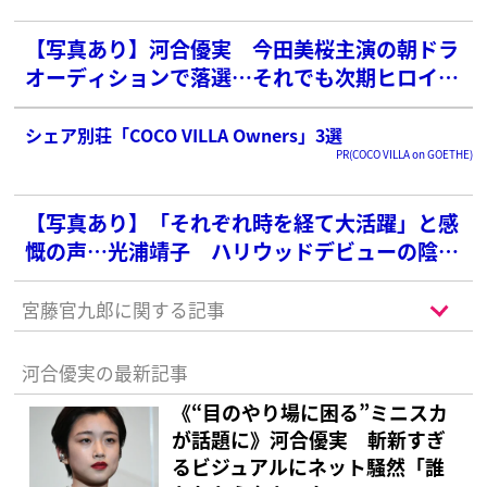
【写真あり】河合優実 今田美桜主演の朝ドラ
オーディションで落選…それでも次期ヒロイン
「最有力候補のワケ」
シェア別荘「COCO VILLA Owners」3選
PR(COCO VILLA on GOETHE)
【写真あり】「それぞれ時を経て大活躍」と感
慨の声…光浦靖子 ハリウッドデビューの陰で
英語学習支えた“朝ドラ俳優”との絆
宮藤官九郎に関する記事
河合優実の最新記事
《“目のやり場に困る”ミニスカ
が話題に》河合優実 斬新すぎ
るビジュアルにネット騒然「誰