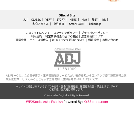
Official Site
JJ
CLASSY.
VERY
STORY
HERS
Mart
美ST
bis
和食スタイル
女性自身
SmartFLASH
kokode.jp
このサイトについて
コンテンツポリシー
プライバシーポリシー
利用規約
特定商取引法に基づく表記
広告掲載について
運営会社
ニュース提供先
WEBプッシュ通知について
情報提供
お問い合わせ
ABJマークは、この電子書店・電子書籍配信サービスが、著作権者からコンテンツ使用許諾を得た正
規版配信サービスであることを示す登録商標（登録番号 第6091713号）です。
本サイトに掲載されているすべての文章・画像の無断転載・複製行為を固く禁止します。すべて
の著作権は光文社に帰属します。
© Kobunsha Co., Ltd. All Rights Reserved.
WP2Social Auto Publish
Powered By :
XYZScripts.com