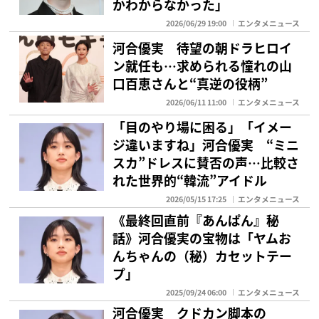
かわからなかった」
2026/06/29 19:00
エンタメニュース
河合優実 待望の朝ドラヒロイ
ン就任も…求められる憧れの山
口百恵さんと“真逆の役柄”
2026/06/11 11:00
エンタメニュース
「目のやり場に困る」「イメー
ジ違いますね」河合優実 “ミニ
スカ”ドレスに賛否の声…比較さ
れた世界的“韓流”アイドル
2026/05/15 17:25
エンタメニュース
《最終回直前『あんぱん』秘
話》河合優実の宝物は「ヤムお
んちゃんの（秘）カセットテー
プ」
2025/09/24 06:00
エンタメニュース
河合優実 クドカン脚本の