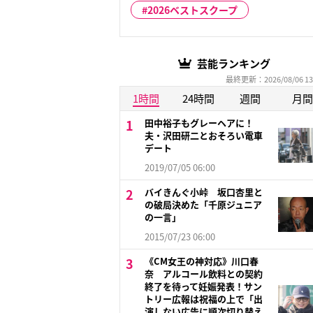
2026ベストスクープ
芸能ランキング
最終更新：2026/08/06 13
1時間
24時間
週間
月間
田中裕子もグレーヘアに！
夫・沢田研二とおそろい電車
デート
2019/07/05 06:00
バイきんぐ小峠 坂口杏里と
の破局決めた「千原ジュニア
の一言」
2015/07/23 06:00
《CM女王の神対応》川口春
奈 アルコール飲料との契約
終了を待って妊娠発表！サン
トリー広報は祝福の上で「出
演しない広告に順次切り替え