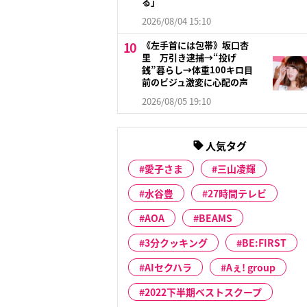
る」
2026/08/04 15:10
《左手首には包帯》坂口杏
里 万引き逮捕→“投げ
銭”暮らし→体重100キロ目
前のビジュ激変に心配の声
2026/08/05 19:10
人気タグ
愛子さま
三山凌輝
水谷豊
27時間テレビ
AOA
BEAMS
3分クッキング
BE:FIRST
AIセクハラ
Aぇ! group
2022下半期ベストスクープ