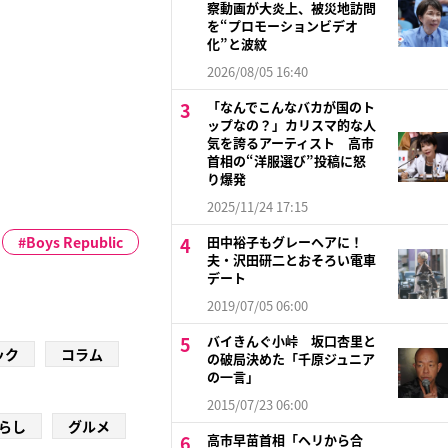
察動画が大炎上、被災地訪問
を“プロモーションビデオ
化”と波紋
2026/08/05 16:40
「なんでこんなバカが国のト
ップなの？」カリスマ的な人
気を誇るアーティスト 高市
首相の“洋服選び”投稿に怒
り爆発
2025/11/24 17:15
Boys Republic
田中裕子もグレーヘアに！
夫・沢田研二とおそろい電車
デート
2019/07/05 06:00
バイきんぐ小峠 坂口杏里と
ック
コラム
の破局決めた「千原ジュニア
の一言」
2015/07/23 06:00
らし
グルメ
高市早苗首相「ヘリから合