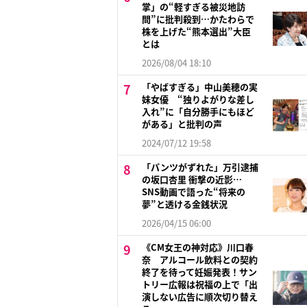
掌」の“軽すぎる被災地訪
問”に批判殺到…かたわらで
株を上げた“熊本選出”大臣
とは
2026/08/04 18:10
「やばすぎる」中山美穂の実
妹女優 “独りよがりな差し
入れ”に「自分勝手にもほど
がある」と批判の声
2024/07/12 19:58
「パンツがずれた」万引逮捕
の坂口杏里 衝撃の近影…
SNS動画で語った“将来の
夢”と透ける金銭状況
2026/04/15 06:00
《CM女王の神対応》川口春
奈 アルコール飲料との契約
終了を待って妊娠発表！サン
トリー広報は祝福の上で「出
演しない広告に順次切り替え