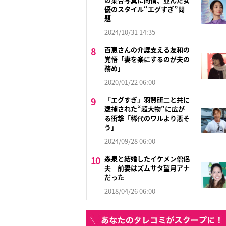
優のスタイル“エグすぎ”問
題
2024/10/31 14:35
百恵さんの介護支える友和の
覚悟「妻を楽にするのが夫の
務め」
2020/01/22 06:00
「エグすぎ」羽賀研二と共に
逮捕された“超大物”に広が
る衝撃「稀代のワルより悪そ
う」
2024/09/28 06:00
森泉と結婚したイケメン僧侶
夫 前妻はズムサタ望月アナ
だった
2018/04/26 06:00