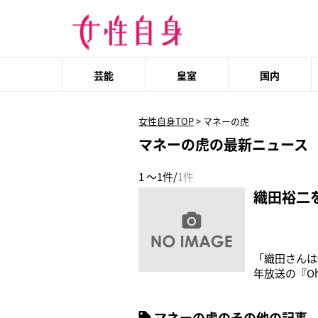
芸能
皇室
国内
女性自身TOP
>
マネーの虎
マネーの虎の最新ニュース
1 ～1件/
1件
織田裕二
「織田さんは
年放送の『O
優ともいわれ
裕二（46）
マネーの虎のその他の記事
校講師となっ