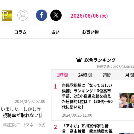
2026/08/06
(木)
コラム
占い
お買い物
総合ランキング
最終更新：2026/08/06 13
1時間
24時間
週間
月間
ー
自民党総裁に「なってほしい
候補」ランキング！3位高市
早苗、2位小泉進次郎を抑え
2014/07/02 07:00
た圧倒的1位は？【30代〜60
代に聞いた】
ていました。しかし昨
。 視聴率が取れない俳
2024/09/26 11:00
8日に放送された織田
#織田裕二
#マネーの虎
「アホか」芥川賞作家も苦
で借金返済のため予備
言…高市首相 熊本地震の視