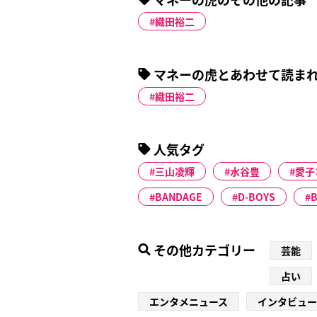
織田裕二
マネーの虎とあわせて読ま
織田裕二
人気タグ
三山凌輝
水谷豊
愛子
BANDAGE
D-BOYS
B
その他カテゴリー
芸能
占い
エンタメニュース
インタビュー