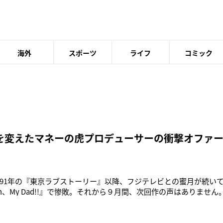
海外
スポーツ
ライフ
コミック
を変えたマネーの虎プロデューサーの衝撃オファ
91年の『東京ラブストーリー』以降、フジテレビとの蜜月が続い
h、My Dad!!』で惨敗。それから９月間、次回作の声はありません
始めた彼は、新天地を求めていました」（テレビ局関係者）６月2
主演のスペシャルドラマ『奇跡の教室』（日本テレビ系）。元僧侶
た主人公を