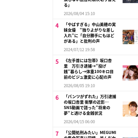
る」
2026/08/04 15:10
「やばすぎる」中山美穂の実
妹女優 “独りよがりな差し
入れ”に「自分勝手にもほど
がある」と批判の声
2024/07/12 19:58
《左手首には包帯》坂口杏
里 万引き逮捕→“投げ
銭”暮らし→体重100キロ目
前のビジュ激変に心配の声
2026/08/05 19:10
「パンツがずれた」万引逮捕
の坂口杏里 衝撃の近影…
SNS動画で語った“将来の
夢”と透ける金銭状況
2026/04/15 06:00
「公開処刑みたい」MEGUMI
の集合写真に同情、並んだ女