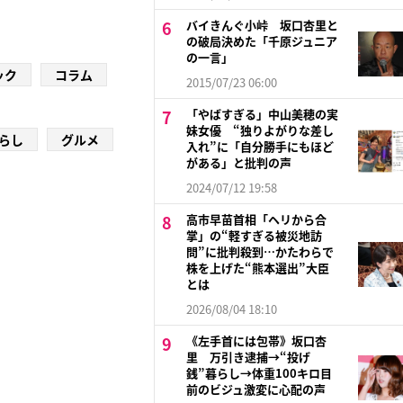
バイきんぐ小峠 坂口杏里と
の破局決めた「千原ジュニア
の一言」
ック
コラム
2015/07/23 06:00
「やばすぎる」中山美穂の実
妹女優 “独りよがりな差し
らし
グルメ
入れ”に「自分勝手にもほど
がある」と批判の声
2024/07/12 19:58
高市早苗首相「ヘリから合
掌」の“軽すぎる被災地訪
問”に批判殺到…かたわらで
株を上げた“熊本選出”大臣
とは
2026/08/04 18:10
《左手首には包帯》坂口杏
里 万引き逮捕→“投げ
銭”暮らし→体重100キロ目
前のビジュ激変に心配の声