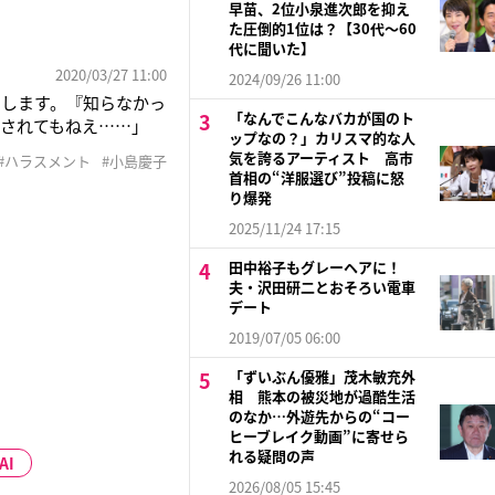
」
早苗、2位小泉進次郎を抑え
た圧倒的1位は？【30代〜60
代に聞いた】
2020/03/27 11:00
2024/09/26 11:00
明します。『知らなかっ
「なんでこんなバカが国のト
されてもねえ……」
ップなの？」カリスマ的な人
）が女性（女子アナ）に
気を誇るアーティスト 高市
#ハラスメント
#小島慶子
ンスプ”だよね」（50
首相の“洋服選び”投稿に怒
り爆発
2025/11/24 17:15
田中裕子もグレーヘアに！
夫・沢田研二とおそろい電車
デート
2019/07/05 06:00
「ずいぶん優雅」茂木敏充外
相 熊本の被災地が過酷生活
のなか…外遊先からの“コー
ヒーブレイク動画”に寄せら
れる疑問の声
AI
2026/08/05 15:45