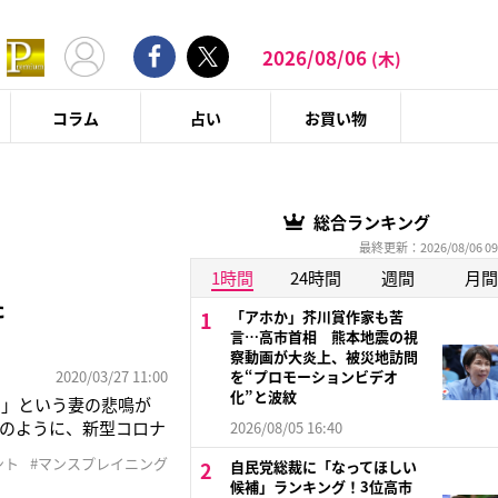
2026/08/06
(木)
コラム
占い
お買い物
総合ランキング
最終更新：2026/08/06 09
1時間
24時間
週間
月間
た
「アホか」芥川賞作家も苦
言…高市首相 熊本地震の視
察動画が大炎上、被災地訪問
2020/03/27 11:00
を“プロモーションビデオ
化”と波紋
！」という妻の悲鳴が
晩のように、新型コロナ
2026/08/05 16:40
語るわりには、聞いた
ント
#マンスプレイニング
自民党総裁に「なってほしい
「NHKの人気番組
候補」ランキング！3位高市