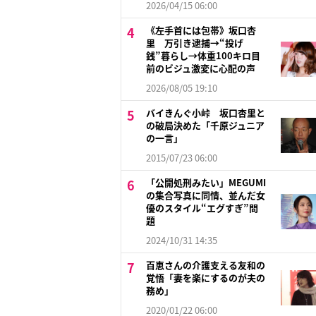
2026/04/15 06:00
《左手首には包帯》坂口杏
里 万引き逮捕→“投げ
銭”暮らし→体重100キロ目
前のビジュ激変に心配の声
2026/08/05 19:10
バイきんぐ小峠 坂口杏里と
の破局決めた「千原ジュニア
の一言」
2015/07/23 06:00
「公開処刑みたい」MEGUMI
の集合写真に同情、並んだ女
優のスタイル“エグすぎ”問
題
2024/10/31 14:35
百恵さんの介護支える友和の
覚悟「妻を楽にするのが夫の
務め」
2020/01/22 06:00