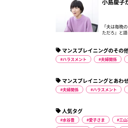
小島慶子
「夫は毎晩の
ただろ』と語
（40代主婦
知識を説明し
マンスプレイニングのその
代女性）上か
ハラスメント
夫婦関係
マンスプレイニングとあわ
夫婦関係
ハラスメント
人気タグ
水谷豊
愛子さま
三山