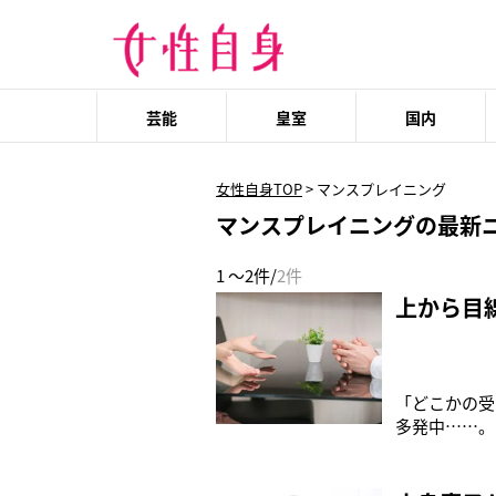
芸能
皇室
国内
女性自身TOP
>
マンスプレイニング
マンスプレイニングの最新
1 ～2件/
2件
上から目
「どこかの受
多発中……。
ウイルスの怖
ような話ばか
『ブラタモリ