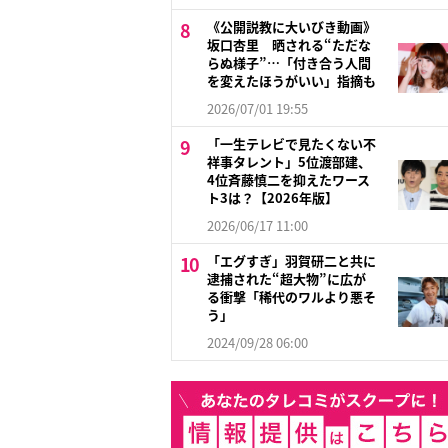
《公開説教に大いびき動画》
坂口杏里 晒される“ただな
らぬ様子”…「付き合う人間
を変えたほうがいい」指摘も
2026/07/01 19:55
「一生テレビで見たくない不
祥事タレント」5位渡部建、
4位斉藤慎二を抑えたワース
ト3は？【2026年版】
2026/06/17 11:00
「エグすぎ」羽賀研二と共に
逮捕された“超大物”に広が
る衝撃「稀代のワルより悪そ
う」
2024/09/28 06:00