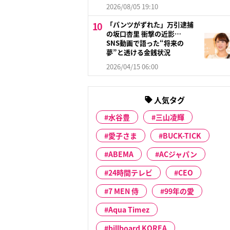
2026/08/05 19:10
「パンツがずれた」万引逮捕
の坂口杏里 衝撃の近影…
SNS動画で語った“将来の
夢”と透ける金銭状況
2026/04/15 06:00
人気タグ
水谷豊
三山凌輝
愛子さま
BUCK-TICK
ABEMA
ACジャパン
24時間テレビ
CEO
7 MEN 侍
99年の愛
Aqua Timez
billboard KOREA