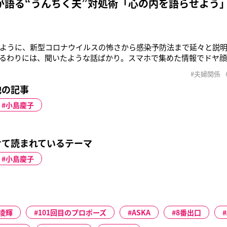
が語る“うんちく夫”対処術「心の内を語らせよう
ように、新型コロナウイルスの怖さから感染予防法まで延々と説
るわりには、聞いたような話ばかり。スマホで集めた情報でドヤ顔
）「NHKの人気番組『ブラタモリ』を見ていると、“男性（タモリ
#夫婦関係
てやっている”という構図が目についてうんざりする。これは、“マ
他の記事
ら目線でものご
小島慶子
せて読まれているテーマ
小島慶子
凌輝
101回目のプロポーズ
ASKA
8番出口