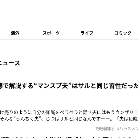
海外
スポーツ
ライフ
コミック
ニュース
線で解説する“マンスプ夫”はサルと同じ習性だっ
け売りのように自分の知識をペラペラと話す夫にはもうウンザリ
そんな“うんちく夫”、じつはサルと同じなんですーー。「夫は毎
さから感染予防法まで延々と説明します。『知らなかっただろ』と
#夫婦関係
#ハラスメ
り。スマホで集めた情報でドヤ顔されてもねえ……」（40代主婦）
』を見ていると、“男