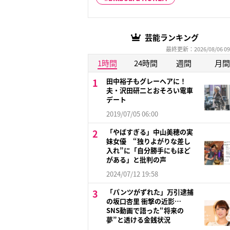
芸能ランキング
最終更新：2026/08/06 09
1時間
24時間
週間
月間
田中裕子もグレーヘアに！
夫・沢田研二とおそろい電車
デート
2019/07/05 06:00
「やばすぎる」中山美穂の実
妹女優 “独りよがりな差し
入れ”に「自分勝手にもほど
がある」と批判の声
2024/07/12 19:58
「パンツがずれた」万引逮捕
の坂口杏里 衝撃の近影…
SNS動画で語った“将来の
夢”と透ける金銭状況