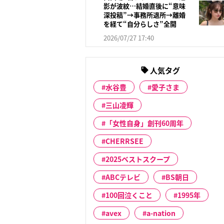
影が波紋…結婚直後に“意味
深投稿”→事務所退所→離婚
を経て“自分らしさ”全開
2026/07/27 17:40
人気タグ
水谷豊
愛子さま
三山凌輝
「女性自身」創刊60周年
CHERRSEE
2025ベストスクープ
ABCテレビ
BS朝日
100回泣くこと
1995年
avex
a-nation