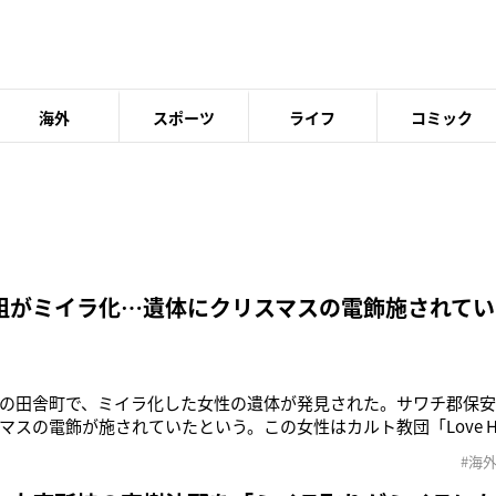
海外
スポーツ
ライフ
コミック
祖がミイラ化…遺体にクリスマスの電飾施されてい
の田舎町で、ミイラ化した女性の遺体が発見された。サワチ郡保安
マスの電飾が施されていたという。この女性はカルト教団「Love Ha
る神（Mother God）”のエイミー・カールソン（45）。先月2
#海
られ、クリスマスのライトで飾り立てられた状態で見つかった。