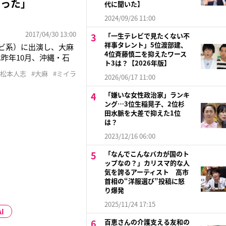
なった」
代に聞いた】
2024/09/26 11:00
2017/04/30 13:00
「一生テレビで見たくない不
祥事タレント」5位渡部建、
レビ系）に出演し、大麻
4位斉藤慎二を抑えたワース
昨年10月、沖縄・石
ト3は？【2026年版】
今月27日に有罪判決が
#松本人志
#大麻
#ミイラ
2026/06/17 11:00
化に向けて取り組んで
「嫌いな女性政治家」ランキ
ング…3位生稲晃子、2位杉
田水脈を大差で抑えた1位
は？
2023/12/16 06:00
「なんでこんなバカが国のト
ップなの？」カリスマ的な人
気を誇るアーティスト 高市
首相の“洋服選び”投稿に怒
り爆発
2025/11/24 17:15
AI
百恵さんの介護支える友和の