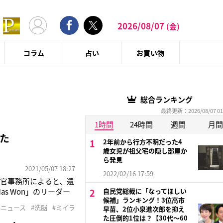
2026/08/07
(金)
コラム
占い
お買い物
総合ランキング
最終更新：2026/08/07 01
1時間
24時間
週間
月間
た
2年前から行方不明だった4
歳女児が祖父宅の隠し部屋か
ら発見
2021/05/07 18:27
2022/02/16 17:59
官事務所によると、遺
s Won」のリーダー
自民党総裁に「なってほしい
候補」ランキング！3位高市
8日に同州モファットの家
外ニュース
#洗脳
#ミイラ
早苗、2位小泉進次郎を抑え
遺体はミイラ化し、目
た圧倒的1位は？【30代〜60