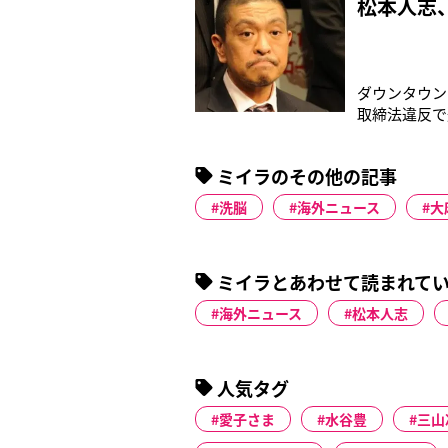
松本人志
ダウンタウン
取締法違反で
垣島の自宅に
下された。大
ミイラのその他の記事
きた高樹だが
洗脳
海外ニュース
大
ミイラとあわせて読まれて
海外ニュース
松本人志
人気タグ
愛子さま
水谷豊
三山