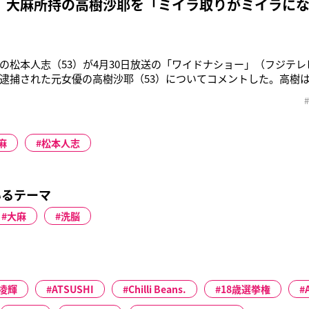
、大麻所持の高樹沙耶を「ミイラ取りがミイラに
の松本人志（53）が4月30日放送の「ワイドナショー」（フジテ
逮捕された元女優の高樹沙耶（53）についてコメントした。高樹は
大麻を隠し持っていたとして大麻所持の罪に問われ、現行犯逮捕。
麻を薬物としてではなく医療目的で使用する “医療用大麻”の合法
、その高樹
麻
松本人志
いるテーマ
大麻
洗脳
凌輝
ATSUSHI
Chilli Beans.
18歳選挙権