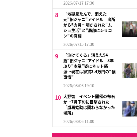
2026/07/17 17:30
「地獄見たんで」消えた
元“旧ジャニ”アイドル 出所
から5カ月…明かされた“ム
ショ生活”と“局部にシリコ
ン”の真相
2026/07/15 17:30
「泣けてくる」消えた54
歳“旧ジャニ”アイドル 8年
ぶり“本業”姿にネット感
涙…現在は家賃3.4万円の“懐
事情”
2026/08/06 19:10
大野智 イベント開催の布石
か…7月下旬に目撃された
「嵐再始動は関わらなかった
場所」
2026/08/06 11:00