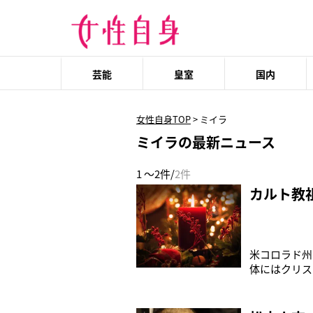
芸能
皇室
国内
女性自身TOP
>
ミイラ
ミイラの最新ニュース
1 ～2件/
2件
カルト教
米コロラド州
体にはクリス
で、自称“母な
で寝袋に入れ
の周りには