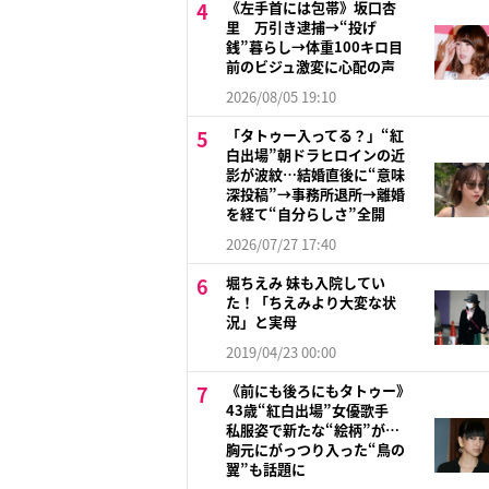
《左手首には包帯》坂口杏
里 万引き逮捕→“投げ
銭”暮らし→体重100キロ目
前のビジュ激変に心配の声
2026/08/05 19:10
「タトゥー入ってる？」“紅
白出場”朝ドラヒロインの近
影が波紋…結婚直後に“意味
深投稿”→事務所退所→離婚
を経て“自分らしさ”全開
2026/07/27 17:40
堀ちえみ 妹も入院してい
た！「ちえみより大変な状
況」と実母
2019/04/23 00:00
《前にも後ろにもタトゥー》
43歳“紅白出場”女優歌手
私服姿で新たな“絵柄”が…
胸元にがっつり入った“鳥の
翼”も話題に