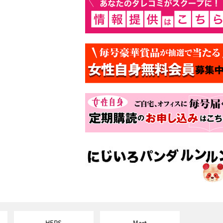
HERS
Mart