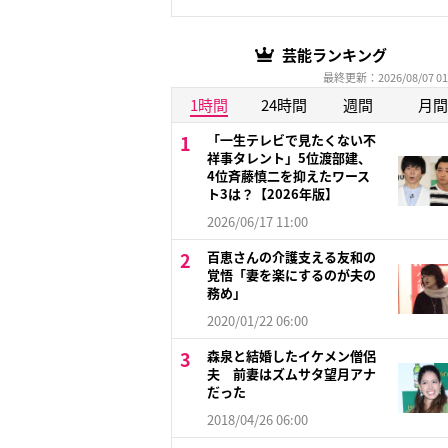
芸能ランキング
最終更新：2026/08/07 01
1時間
24時間
週間
月間
「一生テレビで見たくない不
祥事タレント」5位渡部建、
4位斉藤慎二を抑えたワース
ト3は？【2026年版】
2026/06/17 11:00
百恵さんの介護支える友和の
覚悟「妻を楽にするのが夫の
務め」
2020/01/22 06:00
森泉と結婚したイケメン僧侶
夫 前妻はズムサタ望月アナ
だった
2018/04/26 06:00