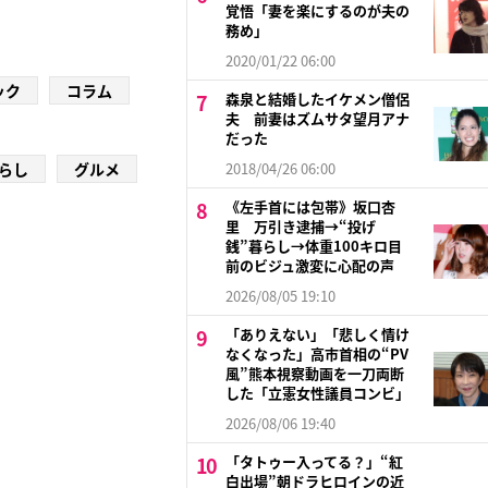
覚悟「妻を楽にするのが夫の
務め」
2020/01/22 06:00
ック
コラム
森泉と結婚したイケメン僧侶
夫 前妻はズムサタ望月アナ
だった
らし
グルメ
2018/04/26 06:00
《左手首には包帯》坂口杏
里 万引き逮捕→“投げ
銭”暮らし→体重100キロ目
前のビジュ激変に心配の声
2026/08/05 19:10
「ありえない」「悲しく情け
なくなった」高市首相の“PV
風”熊本視察動画を一刀両断
した「立憲女性議員コンビ」
2026/08/06 19:40
「タトゥー入ってる？」“紅
白出場”朝ドラヒロインの近