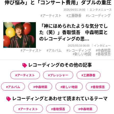
伸び悩み」と「コンサート費用」ダブルの重圧
2026/04/01 14:00
エンタメニュース
アーティスト
工藤静香
レコーディング
「神にほめられたような気分でし
た（笑）」香取慎吾 中森明菜と
のレコーディングの思...
2025/05/16 06:00
インタビュー
アーティスト
アルバム
レコーディング
中森明菜
新しい地図
香取慎吾
レコーディングのその他の記事
アーティスト
プレッシャー
工藤静香
アルバム
中森明菜
新しい地図
香取慎吾
レコーディングとあわせて読まれているテーマ
アーティスト
香取慎吾
中森明菜