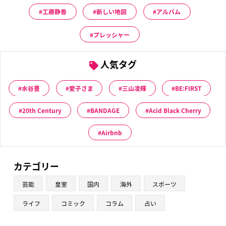
工藤静香
新しい地図
アルバム
プレッシャー
人気タグ
水谷豊
愛子さま
三山凌輝
BE:FIRST
20th Century
BANDAGE
Acid Black Cherry
Airbnb
カテゴリー
芸能
皇室
国内
海外
スポーツ
ライフ
コミック
コラム
占い