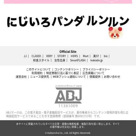
Official Site
JJ
CLASSY.
VERY
STORY
HERS
Mart
美ST
bis
和食スタイル
女性自身
SmartFLASH
kokode.jp
このサイトについて
コンテンツポリシー
プライバシーポリシー
利用規約
特定商取引法に基づく表記
広告掲載について
運営会社
ニュース提供先
WEBプッシュ通知について
情報提供
お問い合わせ
ABJマークは、この電子書店・電子書籍配信サービスが、著作権者からコンテンツ使用許諾を得た正
規版配信サービスであることを示す登録商標（登録番号 第6091713号）です。
本サイトに掲載されているすべての文章・画像の無断転載・複製行為を固く禁止します。すべて
の著作権は光文社に帰属します。
© Kobunsha Co., Ltd. All Rights Reserved.