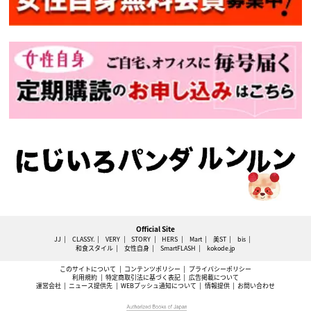
Official Site
JJ
CLASSY.
VERY
STORY
HERS
Mart
美ST
bis
和食スタイル
女性自身
SmartFLASH
kokode.jp
このサイトについて
コンテンツポリシー
プライバシーポリシー
利用規約
特定商取引法に基づく表記
広告掲載について
運営会社
ニュース提供先
WEBプッシュ通知について
情報提供
お問い合わせ