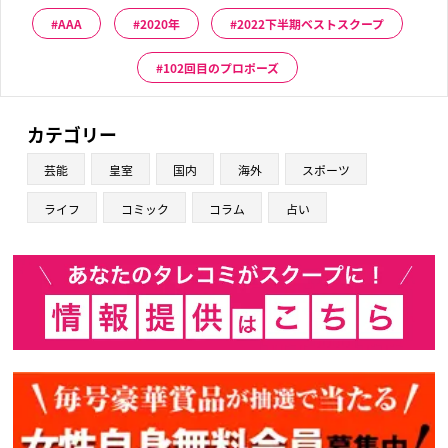
AAA
2020年
2022下半期ベストスクープ
102回目のプロポーズ
カテゴリー
芸能
皇室
国内
海外
スポーツ
ライフ
コミック
コラム
占い