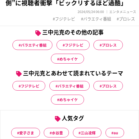
側”に視聴者衝撃「ビックリするほど過酷」
2024/05/24 06:00
エンタメニュース
フジテレビ
バラエティ番組
プロレス
三中元克のその他の記事
バラエティ番組
フジテレビ
プロレス
めちゃイケ
三中元克とあわせて読まれているテーマ
フジテレビ
バラエティ番組
プロレス
めちゃイケ
人気タグ
愛子さま
水谷豊
三山凌輝
au