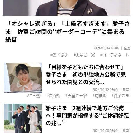
「オシャレ過ぎる」「上級者すぎます」愛子さ
ま 佐賀ご訪問の“ボーダーコーデ”に集まる
絶賛
2024/10/14 18:00
皇室
愛子さま
天皇ご一家
コーディネート
「目線を子どもたちに合わせて」
愛子さま 初の単独地方公務で見
せられた園児との交流...
2024/10/12 06:00
皇室
ご公務
佐賀県
天皇ご一家
幼稚園
愛子さま
雅子さま 2週連続で地方ご公務
へ！専門家が指摘する“ご体調好転
の兆し”
2024/10/08 06:00
皇室