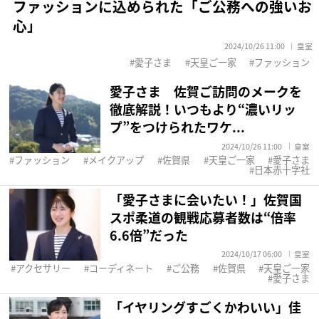
ファッションに込められた「ご公務への強いお
心」
2024/10/26 11:00
皇室
愛子さま
天皇ご一家
ファッション
愛子さま 佐賀ご訪問のメークを
徹底解説！いつもより“濃いリッ
プ”をつけられたワケ...
2024/10/26 11:00
皇室
ファッション
メイクアップ
佐賀県
天皇ご一家
愛子さま
日本赤十字社
「愛子さまに会いたい！」佐賀国
スポ柔道の観戦応募者数は“倍率
6.6倍”だった
2024/10/17 06:00
皇室
アクセサリー
コーディネート
ご公務
佐賀県
天皇ご一家
愛子さま
「イヤリングすごくかわいい」佳