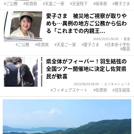
ご公務
佐賀県
天皇ご一家
天皇陛下
岐阜県
雅子さま
愛子さま 被災地ご視察が取りや
めも…異例の地方ご公務から伝わ
る「これまでの内親王...
2024/10/01 06:00
皇室
ご公務
佐賀県
天皇ご一家
愛子さま
日本赤十字社
献血
県全体がフィーバー！羽生結弦の
全国ツアー開催地に決定し佐賀県
民が歓喜
2023/09/02 06:00
エンタメニュース
フィギュアスケート
佐賀県
羽生結弦