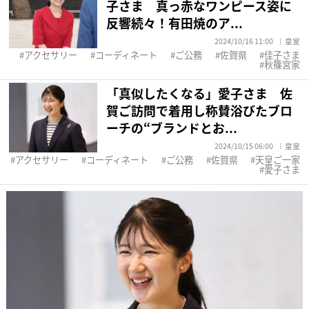
子さま 真っ赤なワンピース姿に
反響続々！有田焼のア...
2024/10/16 11:00
皇室
アクセサリー
コーディネート
ご公務
佐賀県
佳子さま
秋篠宮家
「真似したくなる」愛子さま 佐
賀ご訪問で着用し称賛浴びたブロ
ーチの“ブランドとお...
2024/10/15 06:00
皇室
アクセサリー
コーディネート
ご公務
佐賀県
天皇ご一家
愛子さま