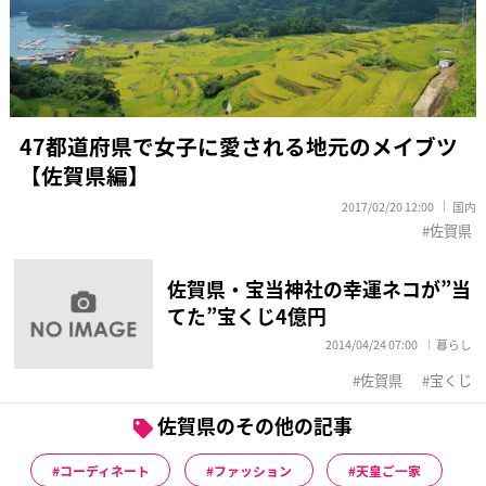
47都道府県で女子に愛される地元のメイブツ
【佐賀県編】
2017/02/20 12:00
国内
佐賀県
佐賀県・宝当神社の幸運ネコが”当
てた”宝くじ4億円
2014/04/24 07:00
暮らし
佐賀県
宝くじ
佐賀県のその他の記事
コーディネート
ファッション
天皇ご一家