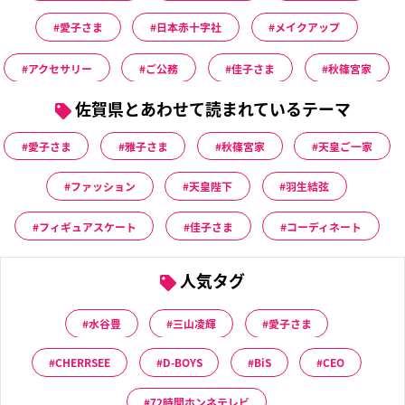
愛子さま
日本赤十字社
メイクアップ
アクセサリー
ご公務
佳子さま
秋篠宮家
佐賀県とあわせて読まれているテーマ
愛子さま
雅子さま
秋篠宮家
天皇ご一家
ファッション
天皇陛下
羽生結弦
フィギュアスケート
佳子さま
コーディネート
人気タグ
水谷豊
三山凌輝
愛子さま
CHERRSEE
D-BOYS
BiS
CEO
72時間ホンネテレビ