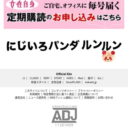
Official Site
JJ
CLASSY.
VERY
STORY
HERS
Mart
美ST
bis
和食スタイル
女性自身
SmartFLASH
kokode.jp
このサイトについて
コンテンツポリシー
プライバシーポリシー
利用規約
特定商取引法に基づく表記
広告掲載について
運営会社
ニュース提供先
WEBプッシュ通知について
情報提供
お問い合わせ