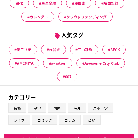
PR
皇室全般
漫画家
映画監督
カレンダー
クラウドファンディング
人気タグ
愛子さま
水谷豊
三山凌輝
BECK
AMEMIYA
a-nation
Awesome City Club
007
カテゴリー
芸能
皇室
国内
海外
スポーツ
ライフ
コミック
コラム
占い