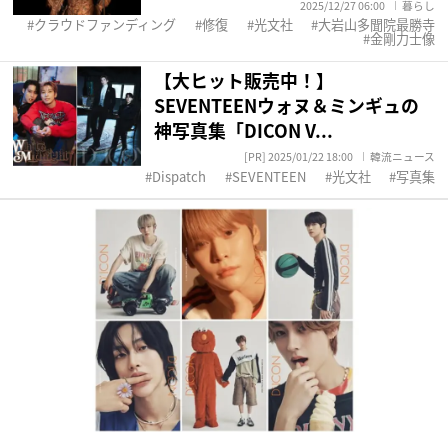
2025/12/27 06:00
暮らし
クラウドファンディング
修復
光文社
大岩山多聞院最勝寺
金剛力士像
【大ヒット販売中！】
SEVENTEENウォヌ＆ミンギュの
神写真集「DICON V...
[PR] 2025/01/22 18:00
韓流ニュース
Dispatch
SEVENTEEN
光文社
写真集