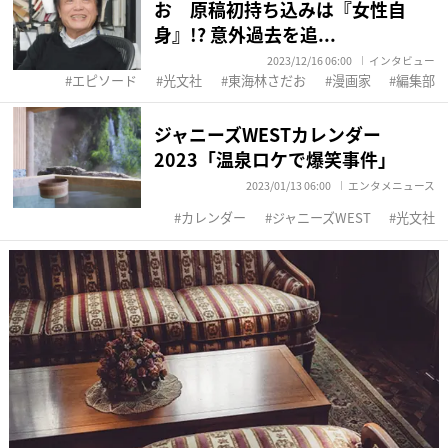
お 原稿初持ち込みは『女性自
身』!? 意外過去を追...
2023/12/16 06:00
インタビュー
エピソード
光文社
東海林さだお
漫画家
編集部
ジャニーズWESTカレンダー
2023「温泉ロケで爆笑事件」
2023/01/13 06:00
エンタメニュース
カレンダー
ジャニーズWEST
光文社