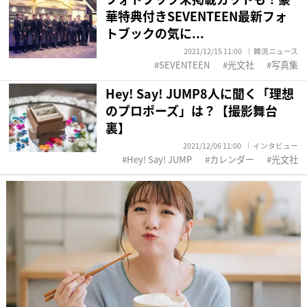
華特典付きSEVENTEEN最新フォ
トブックの気に...
2021/12/15 11:00
韓流ニュース
SEVENTEEN
光文社
写真集
Hey! Say! JUMP8人に聞く「理想
のプロポーズ」は？【撮影舞台
裏】
2021/12/06 11:00
インタビュー
Hey! Say! JUMP
カレンダー
光文社