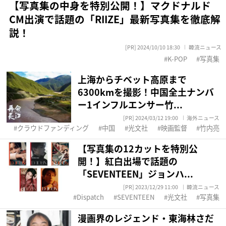
【写真集の中身を特別公開！】マクドナルド
CM出演で話題の「RIIZE」最新写真集を徹底解
説！
[PR] 2024/10/10 18:30
韓流ニュース
K-POP
写真集
上海からチベット高原まで
6300kmを撮影！中国全土ナンバ
ー1インフルエンサー竹...
[PR] 2024/03/12 19:00
海外ニュース
クラウドファンディング
中国
光文社
映画監督
竹内亮
【写真集の12カットを特別公
開！】紅白出場で話題の
「SEVENTEEN」ジョンハ...
[PR] 2023/12/29 11:00
韓流ニュース
Dispatch
SEVENTEEN
光文社
写真集
漫画界のレジェンド・東海林さだ