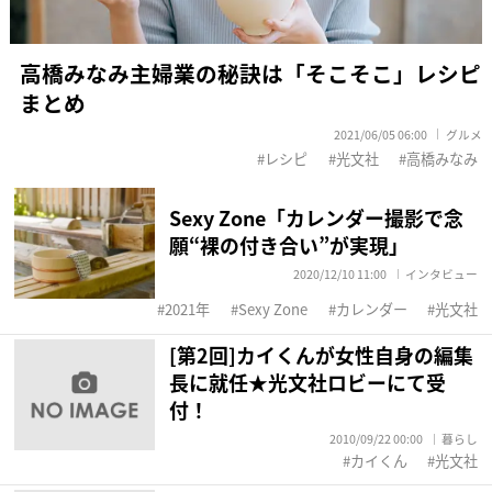
高橋みなみ主婦業の秘訣は「そこそこ」レシピ
まとめ
2021/06/05 06:00
グルメ
レシピ
光文社
高橋みなみ
Sexy Zone「カレンダー撮影で念
願“裸の付き合い”が実現」
2020/12/10 11:00
インタビュー
2021年
Sexy Zone
カレンダー
光文社
[第2回]カイくんが女性自身の編集
長に就任★光文社ロビーにて受
付！
2010/09/22 00:00
暮らし
カイくん
光文社