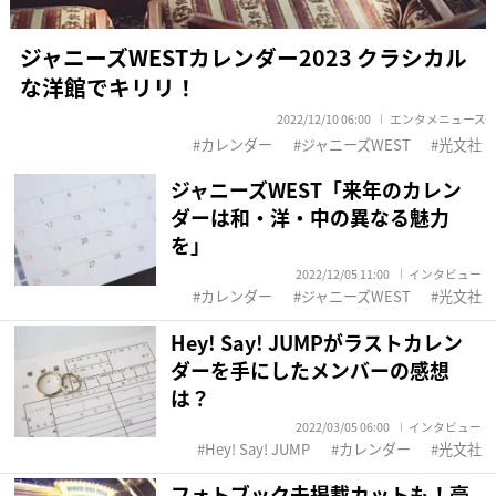
ジャニーズWESTカレンダー2023 クラシカル
な洋館でキリリ！
2022/12/10 06:00
エンタメニュース
カレンダー
ジャニーズWEST
光文社
ジャニーズWEST「来年のカレン
ダーは和・洋・中の異なる魅力
を」
2022/12/05 11:00
インタビュー
カレンダー
ジャニーズWEST
光文社
Hey! Say! JUMPがラストカレン
ダーを手にしたメンバーの感想
は？
2022/03/05 06:00
インタビュー
Hey! Say! JUMP
カレンダー
光文社
フォトブック未掲載カットも！豪