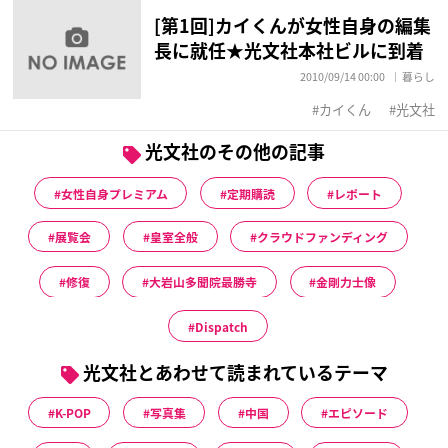
[第1回]カイくんが女性自身の編集
長に就任★光文社本社ビルに到着
2010/09/14 00:00
暮らし
カイくん
光文社
光文社のその他の記事
女性自身プレミアム
定期購読
レポート
展覧会
皇室全般
クラウドファンディング
修復
大岩山多聞院最勝寺
金剛力士像
Dispatch
光文社とあわせて読まれているテーマ
K-POP
写真集
中国
エピソード