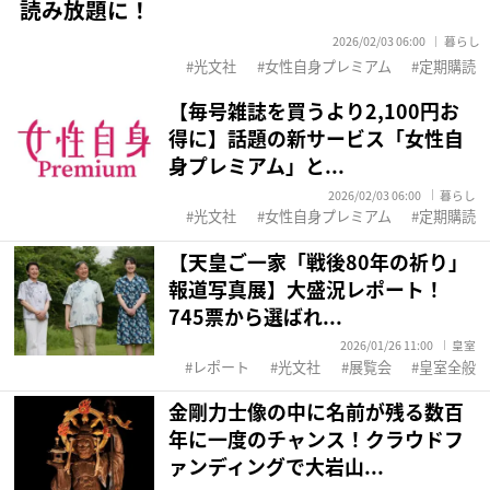
読み放題に！
2026/02/03 06:00
暮らし
光文社
女性自身プレミアム
定期購読
【毎号雑誌を買うより2,100円お
得に】話題の新サービス「女性自
身プレミアム」と...
2026/02/03 06:00
暮らし
光文社
女性自身プレミアム
定期購読
【天皇ご一家「戦後80年の祈り」
報道写真展】大盛況レポート！
745票から選ばれ...
2026/01/26 11:00
皇室
レポート
光文社
展覧会
皇室全般
金剛力士像の中に名前が残る数百
年に一度のチャンス！クラウドフ
ァンディングで大岩山...