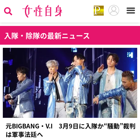
入
隊・除隊の最新ニュース
元BIGBANG・V.I 3月9日に入隊か“騒動”裁判
は軍事法廷へ