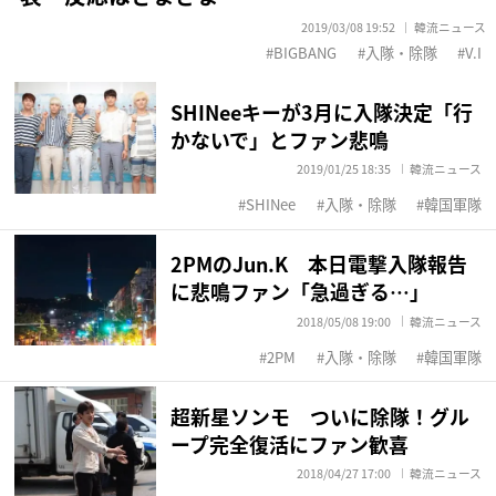
2019/03/08 19:52
韓流ニュース
BIGBANG
入隊・除隊
V.I
SHINeeキーが3月に入隊決定「行
かないで」とファン悲鳴
2019/01/25 18:35
韓流ニュース
SHINee
入隊・除隊
韓国軍隊
2PMのJun.K 本日電撃入隊報告
に悲鳴ファン「急過ぎる…」
2018/05/08 19:00
韓流ニュース
2PM
入隊・除隊
韓国軍隊
超新星ソンモ ついに除隊！グル
ープ完全復活にファン歓喜
2018/04/27 17:00
韓流ニュース