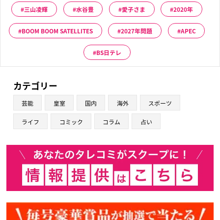
三山凌輝
水谷豊
愛子さま
2020年
BOOM BOOM SATELLITES
2027年問題
APEC
BS日テレ
カテゴリー
芸能
皇室
国内
海外
スポーツ
ライフ
コミック
コラム
占い