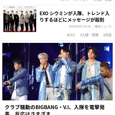
EXO シウミンが入隊、トレンド入
りするほどにメッセージが殺到
2019/05/07 20:24
韓流ニュース
EXO
入隊・除隊
兵役
クラブ騒動のBIGBANG・V.I、入隊を電撃発
表 反応はさまざま