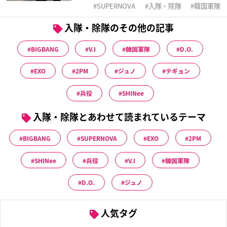
SUPERNOVA
入隊・除隊
韓国軍隊
入隊・除隊のその他の記事
BIGBANG
V.I
韓国軍隊
D.O.
EXO
2PM
ジュノ
テギョン
兵役
SHINee
入隊・除隊とあわせて読まれているテーマ
BIGBANG
SUPERNOVA
EXO
2PM
SHINee
兵役
V.I
韓国軍隊
D.O.
ジュノ
人気タグ