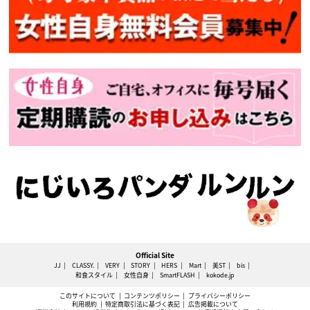
Official Site
JJ
CLASSY.
VERY
STORY
HERS
Mart
美ST
bis
和食スタイル
女性自身
SmartFLASH
kokode.jp
このサイトについて
コンテンツポリシー
プライバシーポリシー
利用規約
特定商取引法に基づく表記
広告掲載について