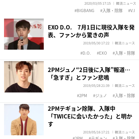
2020/03/05 17:15
韓流ニュース
BIGBANG
入隊・除隊
V.I
EXO D.O. 7月1日に現役入隊を発
表、ファンから驚きの声
2019/05/30 17:22
韓流ニュース
D.O.
EXO
入隊・除隊
2PMジュノ“2日後に入隊”報道…
「急すぎ」とファン悲鳴
2019/05/28 21:39
韓流ニュース
2PM
ジュノ
入隊・除隊
2PMテギョン除隊、入隊中
「TWICEに会いたかった」と明か
す
2019/05/16 17:21
韓流ニュース
2PM
テギョン
入隊・除隊