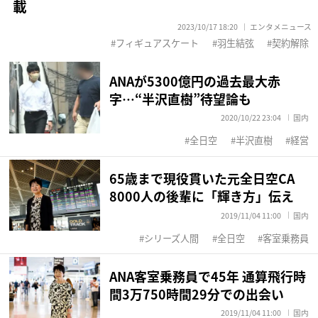
載
2023/10/17 18:20
エンタメニュース
フィギュアスケート
羽生結弦
契約解除
ANAが5300億円の過去最大赤
字…“半沢直樹”待望論も
2020/10/22 23:04
国内
全日空
半沢直樹
経営
65歳まで現役貫いた元全日空CA
8000人の後輩に「輝き方」伝え
2019/11/04 11:00
国内
シリーズ人間
全日空
客室乗務員
ANA客室乗務員で45年 通算飛行時
間3万750時間29分での出会い
2019/11/04 11:00
国内