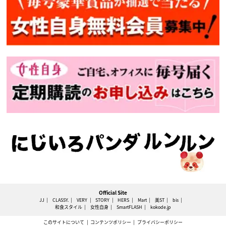
Official Site
JJ
CLASSY.
VERY
STORY
HERS
Mart
美ST
bis
和食スタイル
女性自身
SmartFLASH
kokode.jp
このサイトについて
コンテンツポリシー
プライバシーポリシー