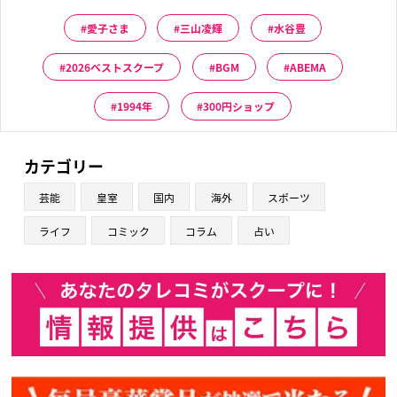
愛子さま
三山凌輝
水谷豊
2026ベストスクープ
BGM
ABEMA
1994年
300円ショップ
カテゴリー
芸能
皇室
国内
海外
スポーツ
ライフ
コミック
コラム
占い