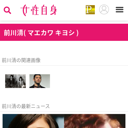
前
川清( マエカワ キヨシ )
前川清の関連画像
前川清の最新ニュース