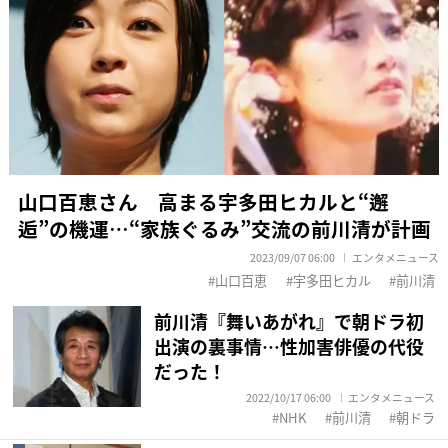
山口百恵さん 高まる宇多田ヒカルと“邂
逅”の機運…“家族ぐるみ”交流の前川清が計画
2023/09/07 06:00
エンタメニュース
山口百恵
宇多田ヒカル
前川清
前川清『舞いあがれ』で朝ドラ初
出演の裏事情…性加害俳優の代役
だった！
2022/10/17 06:00
エンタメニュース
NHK
前川清
朝ドラ