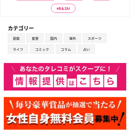
B＆ZAI
カテゴリー
芸能
皇室
国内
海外
スポーツ
ライフ
コミック
コラム
占い