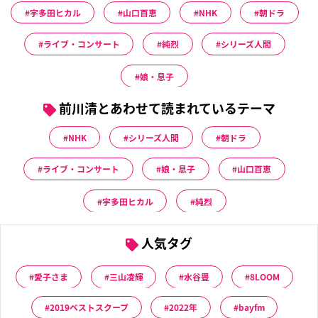
宇多田ヒカル
山口百恵
NHK
朝ドラ
ライブ・コンサート
純烈
シリーズ人間
娘・息子
前川清とあわせて読まれているテーマ
NHK
シリーズ人間
朝ドラ
ライブ・コンサート
娘・息子
山口百恵
宇多田ヒカル
純烈
人気タグ
愛子さま
三山凌輝
水谷豊
8LOOM
2019ベストスクープ
2022年
bayfm