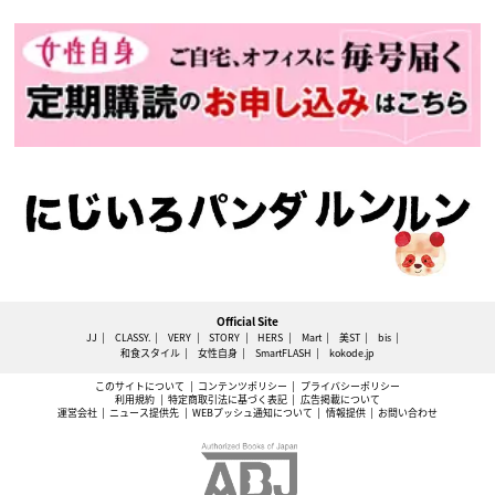
Official Site
JJ
CLASSY.
VERY
STORY
HERS
Mart
美ST
bis
和食スタイル
女性自身
SmartFLASH
kokode.jp
このサイトについて
コンテンツポリシー
プライバシーポリシー
利用規約
特定商取引法に基づく表記
広告掲載について
運営会社
ニュース提供先
WEBプッシュ通知について
情報提供
お問い合わせ