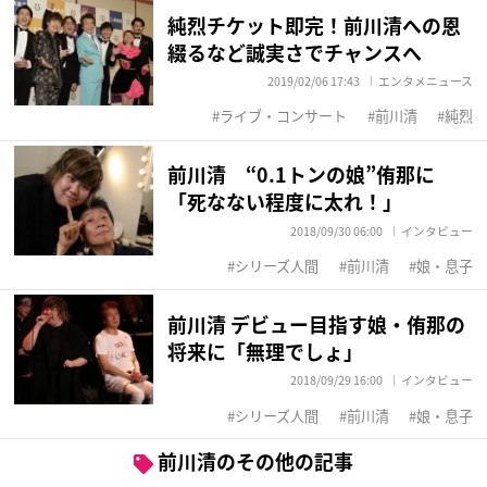
純烈チケット即完！前川清への恩
綴るなど誠実さでチャンスへ
2019/02/06 17:43
エンタメニュース
ライブ・コンサート
前川清
純烈
前川清 “0.1トンの娘”侑那に
「死なない程度に太れ！」
2018/09/30 06:00
インタビュー
シリーズ人間
前川清
娘・息子
前川清 デビュー目指す娘・侑那の
将来に「無理でしょ」
2018/09/29 16:00
インタビュー
シリーズ人間
前川清
娘・息子
前川清のその他の記事