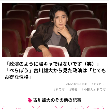
「政演のように陽キャではないです（笑）」
『べらぼう』古川雄大から見た政演は「とても
お得な性格」
2025/08/23 11:00
インタビュー
ドラマ
男優
NHK大河ドラマ
古川雄大のその他の記事