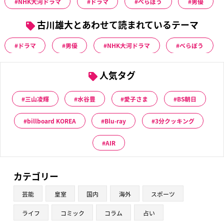
NHK大河ドラマ
ドラマ
べらぼう
男優
古川雄大とあわせて読まれているテーマ
ドラマ
男優
NHK大河ドラマ
べらぼう
人気タグ
三山凌輝
水谷豊
愛子さま
BS朝日
billboard KOREA
Blu-ray
3分クッキング
AIR
カテゴリー
芸能
皇室
国内
海外
スポーツ
ライフ
コミック
コラム
占い