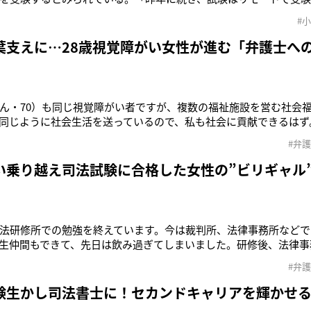
ークにとどまる必要はありませんが、小室さんの場合は日本で集
#
もあるでしょう。帰国せず、猛勉強に励んでいると思われます」（
格率は、'20年
葉支えに…28歳視覚障がい女性が進む「弁護士へ
ん・70）も同じ視覚障がい者ですが、複数の福祉施設を営む社会
同じように社会生活を送っているので、私も社会に貢献できるはず
や点字機器、記憶、そして熱意を武器に、優れた弁護士になるた
#弁
、昨年9月、最難関の国家試験といわれる司法試験に、2度目の挑
弁護士といえば、法廷
い乗り越え司法試験に合格した女性の”ビリギャル
法研修所での勉強を終えています。今は裁判所、法律事務所などで
生仲間もできて、先日は飲み過ぎてしまいました。研修後、法律事
すが、この人に依頼してよかったと思われる弁護士になりたいで
#弁
関の国家試験といわれる司法試験に、2度目の挑戦で合格した板原愛
法廷で分厚い書面や
験生かし司法書士に！セカンドキャリアを輝かせ