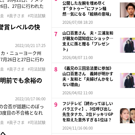
公開した左腕を埋め尽く
6日、27日に行われた
す“タトゥー”にファン騒
各メディアによると、小
然…気になる「絵柄の意味」
室圭
#眞子さま
#司法試験
かげさまで合格しまし
2026/07/08 18:20
誉賞レベルの快
山口百恵さん 夫・三浦友和
が親友の認知症にショック…
支えに孫と贈る「プレゼン
2022/10/21 17:25
ト」
リカ・ニューヨーク州
2026/08/07 11:00
月26日と27日に行わ
は20日に受験者本人通
《義兄の三回忌法要に参加》
室圭
#眞子さま
#司法試験
していた弁護士事務所の
山口百恵さん 義姉が明かす
判明前でも余裕の
夫・友和と「夫婦げんかをし
ない理由」
2026/04/02 11:00
2022/10/17 06:00
フジテレビ【終わってほしい
験の合否が話題にのぼっ
バラエティ】、3位呼び出し
3度目の不合格となれ
先生タナカ、2位ドッキリGP
立ちゆかなくなり、日
を抑えた意外すぎる1位は？
室圭
#眞子さま
#司法試験
、宮内庁関係者。もっと
2024/11/16 06:00
験へ