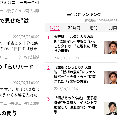
圭さんはニューヨーク州
、激変ぶりに、彼を支
室圭
#眞子さま
#司法試験
。「“表情が暗すぎ
芸能ランキング
で見せた“激
最終更新：2026/08/08 15
1時間
24時間
週間
月間
2022/03/02 06:00
大野智 “お気に入りの場
所”に出没し…左腕の“びっ
た。手応えを十分に感
しりタトゥー”に現れた「驚
ちが、1日目の試験を
きの異変」
歩いていたのが小室圭
#ニューヨーク
#司法試験
2026/08/08 11:00
テールにしていたこと
の「高いハード
《左腕にびっしり》大野
智 “絵柄の意味”にファン
騒然…“巨大タトゥー”に描
かれた「7文字の言葉」
2022/02/11 06:00
2026/07/09 15:25
んですが、年明け以降は
ようやく本腰を入れた
「何があったんだ」“王子様
弁護士試験が2月22
俳優”千葉雄大 イベントで
小室圭
#弁護士
#司法試験
いう小室さんだが、昨年
披露した“激変姿”にSNS衝
への関与
撃