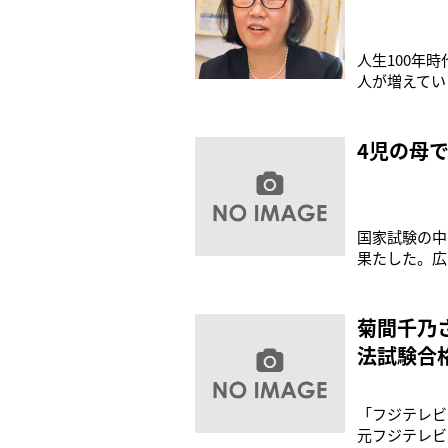
人生100年
人が増えてい
子どもと向き
中を見せたい
（56）は、
4児の母
国家試験の中
果たした。広
ある。「主人
の表情を浮か
た。法曹の世
菊間千乃
法試験合
「フジテレビ
元フジテレビ