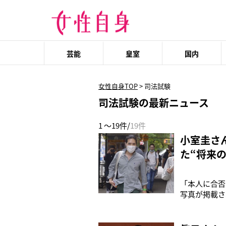
芸能
皇室
国内
女性自身TOP
>
司法試験
司法試験の最新ニュース
1 ～19件/
19件
小室圭さ
た“将来の
「本人に合否
写真が掲載さ
住の日本人ジ
ェンスタイン
の写真が突如