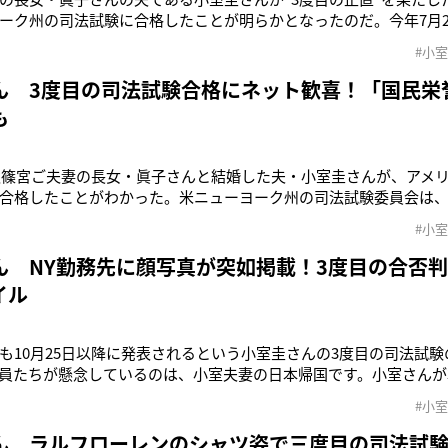
ーク州の司法試験に合格したことが明らかとなったのだ。今年7月2
た小室さん。受験者本人には10月20日に合否が通知されており、
#小
日午後に日本で勤務していた法律事務所の奥野善彦氏に電話で「お
うござ
ん 3度目の司法試験合格にネット歓喜！「国民栄
も
、秋篠宮ご夫妻の長女・眞子さんと結婚した夫・小室圭さんが、アメ
合格したことがわかった。米ニューヨーク州の司法試験委員会は、7
609人が受験し、全体の合格率は66％と発表している。合否の結果
#小
。NHK NEWS WEBによると、小室さんは21日午後に日本で勤務
ん NY勤務先に顔写真が突如掲載！3度目の合否
イル
も10月25日以降に発表されるという小室圭さんの3度目の司法試
員たちが懸念しているのは、小室夫妻の日本帰国です。小室さんが
所を解雇されてしまい、物価も高騰しているNYでのセレブ生活が
#小
ざるをえなくなるのではないか、ということです」そう語るのは
心配しているのは
ん ラルフローレンのシャツ姿で三度目の司法試