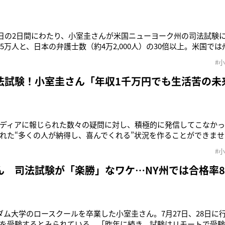
28日の2日間にわたり、小室圭さんが米国ニューヨーク州の司法試験
35万人と、日本の弁護士数（約4万2,000人）の30倍以上。米国で
があり、特に国際マーケットの中心であるニューヨーク州は弁護士
#
い州だ。「これまでメディアに報じられた数々の疑問に対し、積
は、秋
法試験！小室圭さん「年収1千万円でも生活苦の未
ディアに報じられた数々の疑問に対し、積極的に発信してこなか
れた“多くの人が納得し、喜んでくれる”状況を作ることができませ
まをお守りできるのか”という非難をかわすためにも、司法試験に
#
しょう」（皇室ジャーナリスト）7月27日、28日の2日間にわたり
の司法試験に挑
ん 司法試験が「楽勝」なワケ…NY州では合格率8
ダム大学のロースクールを卒業した小室圭さん。7月27日、28日に
を受験するとみられている。「昨年に続き、試験はリモートで受験