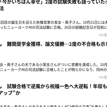
「今がいちばん幸せ」2度の試験失敗も語っていた
活
、31回目の誕生日を迎えた秋篠宮家の長女・眞子さん。10月21日に
ったニューヨーク州の司法試験に合格。26日の結婚記念日が目前
さんにとって喜ばしい“プレゼント”となったことだろう。小室さんは
#小
州の弁護士資格を取得するためフォーダム大学に留学。21年5月に
地の法
ん 難関奨学金獲得、論文優勝…2度の不合格も示
女・眞子さんの夫である小室圭さんがついに悲願を達成した。10月
ニューヨーク州の司法試験に合格したことが明らかになり、同州
「KOMURO，KEI」と名前が掲載された。さかのぼること’18年8
#小
護士資格の取得を目指してフォーダム大学に留学。昨年5月にロー
律事務
ん 試験合格で逆風から祝福一色へ大逆転！年収も60
アップ”か
の長女・眞子さんの夫である小室圭さんが“3度目の正直”を果たした