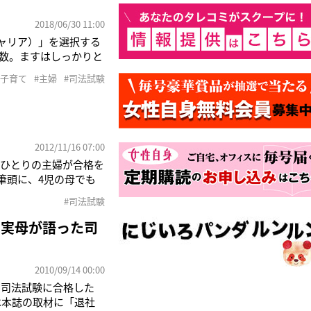
2018/06/30 11:00
ャリア）」を選択する
数。ますはしっかりと
、私の頑張っている背
#子育て
#主婦
#司法試験
行政書士の高柳直子さん
2012/11/16 07:00
にひとりの主婦が合格を
筆頭に、4児の母でも
しれません」と、喜び
#司法試験
の若さでこの世を去っ
」実母が語った司
2010/09/14 00:00
、司法試験に合格した
は本誌の取材に「退社