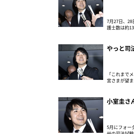
7月27日、
護士数は約1
取得する必要
でもっとも多
た小室圭さん
やっと司
「これまでメ
宮さまが望ま
収入で眞子さ
考えているで
ューヨーク州
小室圭さ
5月にフォー
州の司法試験