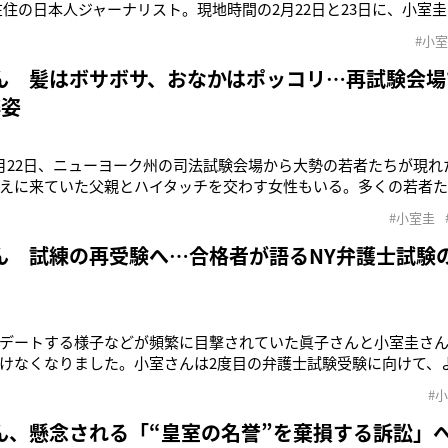
在住の日本人ジャーナリスト。現地時間の2月22日と23日に、小室
場を訪れた。その姿は英紙『デイリー・メール』なども報じたが
#小
系人たちも驚いているというのだ。日本人ジャーナリストが続ける
まくいかなかったので
ん 髪はボサボサ、おなかはポッコリ…再試験会場
悴姿
月22日、ニューヨーク州の司法試験会場から大勢の若者たちが現れ
えに来ていた父親とハイタッチを交わす女性もいる。多くの若者た
とした表情を見せるなかで、ギュッと顔をしかめ、うつむき加減に
#小室圭
昨年9月、3年ぶりに日本に帰国した際はスーツ姿に長髪をポニー
が、この日の小室さ
ん 試練の再受験へ…合格者が語るNY弁護士試験
デートする様子などが頻繁に目撃されていた眞子さんと小室圭さ
けなくなりました。小室さんは2度目の弁護士試験受験に向けて、
そう語るのはニューヨーク在住のジャーナリスト。ニューヨーク州の
#
迫っている。現在、“法務助手”として法律事務所に雇われていると
はまさかの不合
ん、懸念される「“皇室の名誉”を棄損する訴訟」