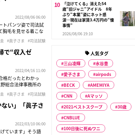
「泣けてくる」消えた54
歳“旧ジャニ”アイドル 8年
ぶり“本業”姿にネット感
2022/08/06 06:00
涙…現在は家賃3.4万円の“懐
ートパンツ姿で司法試
事情”
て胸毛を見せる着こな
2026/08/06 19:10
る小室さんを眞子さん
室圭
#眞子さま
#司法試験
える10月。“三度目
婦で“収入ゼ
人気タグ
三山凌輝
水谷豊
2022/04/16 11:00
愛子さま
airpods
合格だったとわかっ
奥野総合法律事務所の
BECK
AMEMIYA
小室さんは合格点まで
室圭
#眞子さま
#司法試験
CNN
Aマッソ
られている。小室さん
かない」「眞子さ
2021ベストスクープ
30歳
CNBLUE
2022/03/10 06:00
100日後に死ぬワニ
広げています」そう語