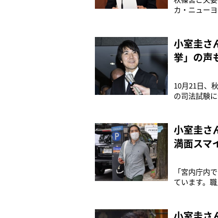
カ・ニューヨ
試験を受験し
室さんは21
た。ありがと
小室圭さ
挙」の声
10月21日
の司法試験に
れた試験を9
知されていた
所長・奥野
小室圭さ
満面スマ
「宮内庁内で
ています。職
ば、法律事務
本に戻ってこ
も職員たちが
小室圭さ