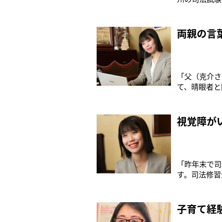
す。ニューヨ
いという事情
司法試験の合
両親の言
「父（克介さ
て、晴眼者と
ソコンソフト
そう話すのは
ん（28）。
視覚障が
「昨年末で司
す。司法修習
変だと思いま
年9月、最難
士といえば、
子育て経