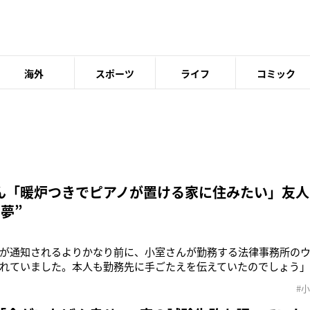
海外
スポーツ
ライフ
コミック
ん「暖炉つきでピアノが置ける家に住みたい」友人
夢”
が通知されるよりかなり前に、小室さんが勤務する法律事務所の
れていました。本人も勤務先に手ごたえを伝えていたのでしょう」
ャーナリストだ。本誌は10月18日発売号で、小室圭さんが勤務す
#
・サンドラー」（以下LS）のウェブサイトに、これまで削除され
掲載されたことを報じ