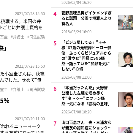
2026/03/04 16:20
菅野美穂長男がイケメンすぎ
2021/07/28 15:50
ると話題 公園で堺雅人より
に挑戦する。米国の弁
有名人
は州ごとに弁護士資格を
2018/05/24 16:00
数が約18万人と全米
小室圭
#弁護士
#司法試験
極的に発信してこなかっ
「ビジュ戻してる」“王子
来」
様”37歳の元戦隊ヒーロー俳
優 ふっくらビジュアルから
の“激やせ”回帰にSNS騒
然…語っていた“加齢を気に
2021/07/28 15:50
しない”心境
った小室圭さんは、秋篠
2026/08/08 11:00
んでした。せめて“無
は絶対に合格したいと
「本当だったんだ」大野智
小室圭
#弁護士
#司法試験
、小室圭さんが米国ニ
公開した左腕を埋め尽く
す“タトゥー”にファン騒
5％
然…気になる「絵柄の意味」
2026/07/08 18:20
2021/07/20 11:00
山口百恵さん 夫・三浦友和
行われるニューヨーク
が親友の認知症にショック…
する方式になっていま
支えに孫と贈る「プレゼン