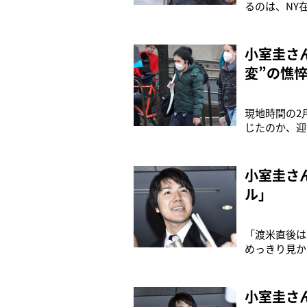
るのは、NY
の司法試験会
援している日
る。試験がう
小室圭さ
変”の憔
現地時間の2
じたのか、迎
終えて、ほっ
さんだった。
が注目された
小室圭さ
ル」
「渡米直後は
めっきり見か
のでしょう」
日、23日に
7月の受験で
小室圭さ