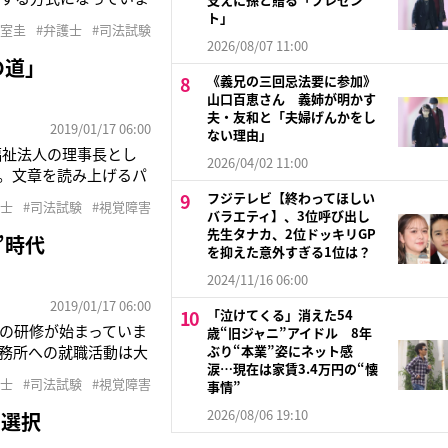
中して勉強するのは難し
ト」
小室圭
#弁護士
#司法試験
皇室担当記者）日本の
2026/08/07 11:00
の道」
《義兄の三回忌法要に参加》
山口百恵さん 義姉が明かす
夫・友和と「夫婦げんかをし
2019/01/17 06:00
ない理由」
福祉法人の理事長とし
2026/04/02 11:00
。文章を読み上げるパ
め研修に励んでいます」
フジテレビ【終わってほしい
護士
#司法試験
#視覚障害
戦で合格した板原愛さ
バラエティ】、3位呼び出し
先生タナカ、2位ドッキリGP
”時代
を抑えた意外すぎる1位は？
2024/11/16 06:00
2019/01/17 06:00
「泣けてくる」消えた54
の研修が始まっていま
歳“旧ジャニ”アイドル 8年
務所への就職活動は大
ぶり“本業”姿にネット感
涙…現在は家賃3.4万円の“懐
す」笑顔で語るのは、昨
護士
#司法試験
#視覚障害
事情”
さん（28）だ。弁護
2026/08/06 19:10
る選択