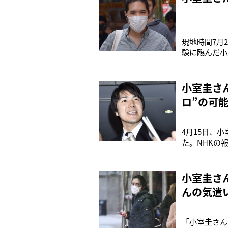
現地時間7月
験に臨んだ小
しで、さらに
は期待を込め
の正直”を果
小室圭さ
ロ”の可
4月15日、
た。NHKの
奧野善彦弁護
あと5点足り
が眞子さんと
小室圭さ
んの気遣
「小室圭さん