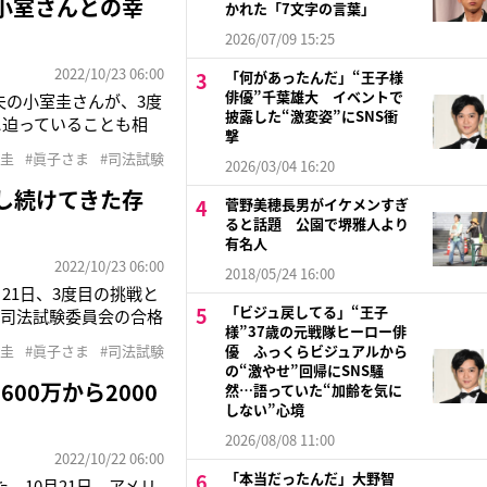
小室さんとの幸
かれた「7文字の言葉」
2026/07/09 15:25
2022/10/23 06:00
「何があったんだ」“王子様
俳優”千葉雄大 イベントで
は夫の小室圭さんが、3度
披露した“激変姿”にSNS衝
に迫っていることも相
撃
18年8月に渡米し、
室圭
#眞子さま
#司法試験
2026/03/04 16:20
ロースクールを卒業
し続けてきた存
菅野美穂長男がイケメンすぎ
ると話題 公園で堺雅人より
有名人
2022/10/23 06:00
2018/05/24 16:00
21日、3度目の挑戦と
「ビジュ戻してる」“王子
の司法試験委員会の合格
様”37歳の元戦隊ヒーロー俳
月に単身渡米し、ニュー
室圭
#眞子さま
#司法試験
優 ふっくらビジュアルから
スクールを卒業した後
の“激やせ”回帰にSNS騒
0万から2000
然…語っていた“加齢を気に
しない”心境
2026/08/08 11:00
2022/10/22 06:00
「本当だったんだ」大野智
。10月21日、アメリ