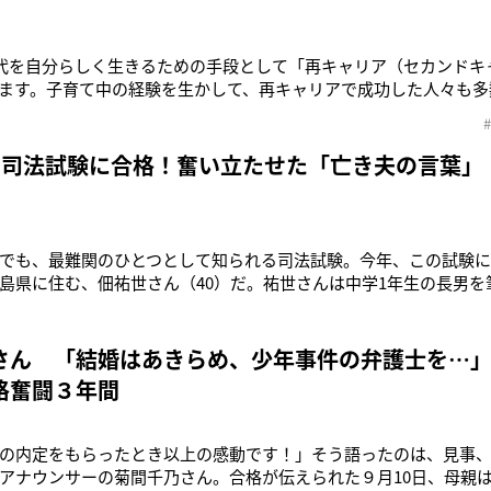
時代を自分らしく生きるための手段として「再キャリア（セカンドキ
ます。子育て中の経験を生かして、再キャリアで成功した人々も多
合うことが、“新しい私”へとつながっていくようです。「娘たちに
と思い立ったことが、今の仕事につながっています」司法書士・
独身時代は大手メ
で司法試験に合格！奮い立たせた「亡き夫の言葉」
でも、最難関のひとつとして知られる司法試験。今年、この試験
島県に住む、佃祐世さん（40）だ。祐世さんは中学1年生の長男を
が目指していたことを実現して、子供たちに見せてあげられるかも
べる祐世さん。彼女の夫で元裁判官の浩介さんは’07年3月、35歳
界でやり残した
さん 「結婚はあきらめ、少年事件の弁護士を…
格奮闘３年間
の内定をもらったとき以上の感動です！」そう語ったのは、見事
アナウンサーの菊間千乃さん。合格が伝えられた９月10日、母親