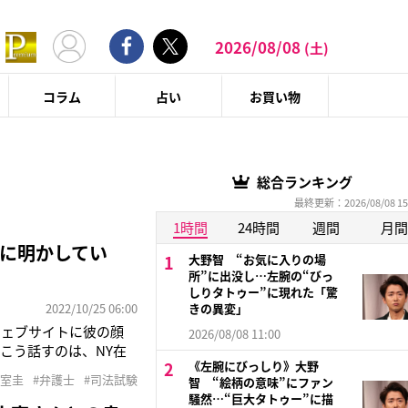
2026/08/08
(土)
コラム
占い
お買い物
総合ランキング
最終更新：2026/08/08 15
1時間
24時間
週間
月間
に明かしてい
大野智 “お気に入りの場
所”に出没し…左腕の“びっ
しりタトゥー”に現れた「驚
2022/10/25 06:00
きの異変」
ウェブサイトに彼の顔
2026/08/08 11:00
こう話すのは、NY在
《左腕にびっしり》大野
る法律事務所「ローウ
小室圭
#弁護士
#司法試験
智 “絵柄の意味”にファン
たままだった小室さん
騒然…“巨大タトゥー”に描