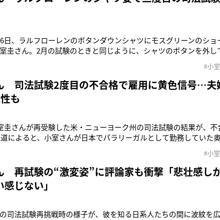
26日、ラルフローレンのボタンダウンシャツにモスグリーンのショ
室圭さん。2月の試験のときと同じように、シャツのボタンを外し
はすね毛もあらわになっていた。それでも前回より余裕が感じられ
#小
自宅から見送ったのだろう。合否の発表は夫妻が初の結婚記念日を迎
たし、自由の女神
ん 司法試験2度目の不合格で雇用に黄色信号…夫
能性も
小室圭さんが再受験した米・ニューヨーク州の司法試験の結果が、不
報道によると、小室さんが日本でパラリーガルとして勤務していた
士は、15日午前に小室さんから電話で試験結果を聞いたという。
#小
なかったといい、今年7月に再々受験する意気込みを語ったと報じ
結婚後、渡米したのは
ん 再試験の“激変姿”に評論家も衝撃「悲壮感し
い感じない」
の司法試験再挑戦時の様子が、彼を知る日系人たちの間に波紋を