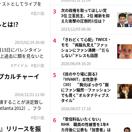
ティストとしてライブを
ekend Atlanta
次の政権を取ってほしい党
#吉川友
3位 立憲民主、2位 維新を抑
えた衝撃の圧倒的1位は？
とは!?
2023/12/03 06:00
「きわどくて心配」TWICE・
2015/02/14 20:00
モモ “両脇丸見え”ファッ
月13日にバレンタイン
ションにファン沸騰…“だら
しない”ドレスも話題
ル史上過去に類を見ないと
友のファンの中でも筋
2026/06/04 16:20
#アイドル
#吉川友
開された今回のイベン
《目のやり場に困る》
ップカルチャーイ
『VIVANT』女性歌手
（30） “胸元ぽっかり”服
にファン騒然…ファッション
2014/12/21 11:00
でも貫く“オルタナティブス
タイル”
に出演することが決定致し
anta 2012）、フラ
2026/08/07 17:10
 Belgium）、2013年
#吉川友
「受信料払いたくない」
NHK 職員の性被害を1年4
』リリースを振
カ月後に公表も「加害者」は