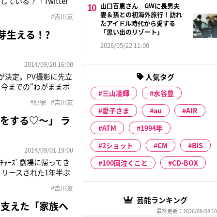
いる？「Twitter
山口百恵さん GWに長男夫
てくれたりして、やっ
妻＆孫との初海外旅行！訪れ
#吉川友
さってイベントに遊び
たアイドル時代から愛する
「思い出のリゾート」
芽生える！?
2026/05/22 11:00
2014/09/20 16:00
が決定。PV撮影に先立
人気タグ
。今までの“わがままボ
三山凌輝
水谷豊
を包んだ。「え～、こ
#原宿
#吉川友
いつもきっかはクッキ
愛子さま
au
AIR
をする♡～」 ラ
ATM
1994年
2ショット
CM
BiS
2014/09/01 19:00
ｬｰｽﾞ劇場に帰ってき
100回泣くこと
CD-BOX
リリースされた1年半ぶ
ルサンパウロで行われた
#吉川友
の写真
芸能ランキング
を支えた「家族へ
最終更新：2026/08/08 10