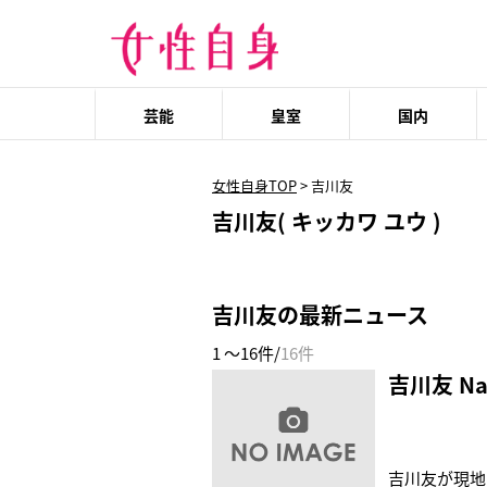
芸能
皇室
国内
女性自身TOP
>
吉川友
吉川友( キッカワ ユウ )
吉川友の最新ニュース
1 ～16件/
16件
吉川友 Na
吉川友が現地