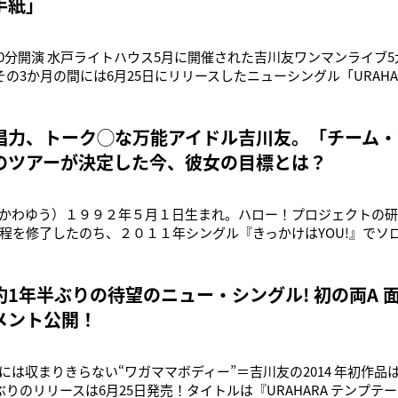
手紙」
4時30分開演 水戸ライトハウス5月に開催された吉川友ワンマンライブ
その3か月の間には6月25日にリリースしたニューシングル「URAHA
イベント、ブラジル・サンパウロで行われた「Anime Friends 2
「誘惑 - YOU WAKe」の発売といった活動を行っていた。同ライ
唱力、トーク◯な万能アイドル吉川友。「チーム・
のツアーが決定した今、彼女の目標とは？
かわゆう）１９９２年５月１日生まれ。ハロー！プロジェクトの
程を修了したのち、２０１１年シングル『きっかけはYOU!』でソ
ポッシボー、アップアップガールズ（仮）と共に結成された『チーム
ハウスツアー開催が決定！Qライブへの意気込みをお願いします。吉
！」と言ったのが
約1年半ぶりの待望のニュー・シングル! 初の両A 
メント公開！
には収まりきらない“ワガママボディー”＝吉川友の2014 年初作品
ぶりのリリースは6月25日発売！タイトルは『URAHARA テンプテ