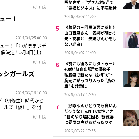
明かさず…“ずさん対応”で
なたはどちらの“きっ
#吉川友
「徴収ビジネス」に不満爆発
ント＞「きっかです！
2026/08/07 11:00
ュー！
《義兄の三回忌法要に参加》
山口百恵さん 義姉が明かす
2014/04/25 00:00
夫・友和と「夫婦げんかをし
ない理由」
ュー！「わがままボデ
』開催決定！5月3日(土)
2026/04/02 11:00
======イベント予定
#吉川友
《前にも後ろにもタトゥー》
43歳“紅白出場”女優歌手
ッシガールズ
私服姿で新たな“絵柄”が…
胸元にがっつり入った“鳥の
翼”も話題に
2014/03/16 10:00
2026/07/17 17:30
グ（研修生）時代から
「野球なんかどうでも良いん
ガールズ（仮）』を開
だろうな」元NHK女性アナ
がじゃんけんを行い、勝
“目のやり場に困る”観戦姿
#吉川友
プガの佐保明梨となり、
に疑問の声があがったワケ
2026/07/22 17:55