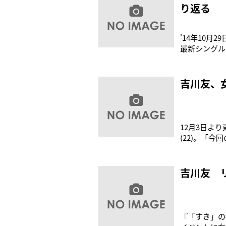
り返る
'14年10
最新シングル
さあふれるフ
を築き上げた
アップしたこ
吉川友、
12月3日よ
(22)。「
ちょっと難し
と演出が奏建
器移植などの
吉川友 
『「すき」の