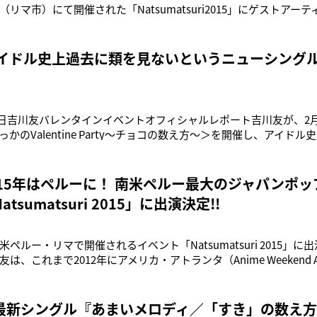
リマ市）にて開催された「Natsumatsuri2015」にゲストアー
の海外ライブは、これまでに、2012年アメリカ・アトランタ（Anime We
ンス・オルレアン（Japan Expo Center）、ベルギー
アイドル史上過去に類を見ないというニューシングル
月13日吉川友バレンタインイベントオフィシャルレポート吉川友が、2
かのValentine Party～チョコの数え方～＞を開催し、アイド
ングルのリリースを発表した。バレンタインイベントにして、吉川
か好き、言うなれば吉川友フリークを集めたマニアックな内容で展
015年はペルーに！ 南米ペルー最大のジャパンポ
tsumatsuri 2015」に出演決定!!
ペルー・リマで開催されるイベント「Natsumatsuri 2015」
、これまで2012年にアメリカ・アトランタ（Anime Weekend Atl
（Japan Expo Center）、ベルギー・ブリュッセル（Japan Expo
ンタクララ（Japan Ex
最新シングル『あまいメロディ／「すき」の数え方