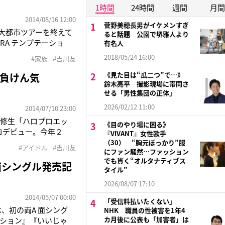
1時間
24時間
週間
月間
2014/08/16 12:00
菅野美穂長男がイケメンすぎ
5大都市ツアーを終えて
ると話題 公園で堺雅人より
RA テンプテーショ
有名人
014」でのゲスト出演、
2018/05/24 16:00
#家族
#吉川友
ブはデ
《見た目は“瓜二つ”で…》
負けん気
鈴木亮平 撮影現場に帯同さ
せる「男性集団の正体」
2026/02/12 11:00
2014/07/10 23:00
研修生「ハロプロエッ
《目のやり場に困る》
ロデビュー。今年２
『VIVANT』女性歌手
・負けん気（仮）』の
（30） “胸元ぽっかり”服
#アイドル
#吉川友
にファン騒然…ファッション
川：今回きっかが勝手に
でも貫く“オルタナティブス
面シングル発売記
タイル”
2026/08/07 17:10
2014/05/07 00:00
「受信料払いたくない」
は、初の両A 面シング
NHK 職員の性被害を1年4
カ月後に公表も「加害者」は
ーション』『いいじゃ