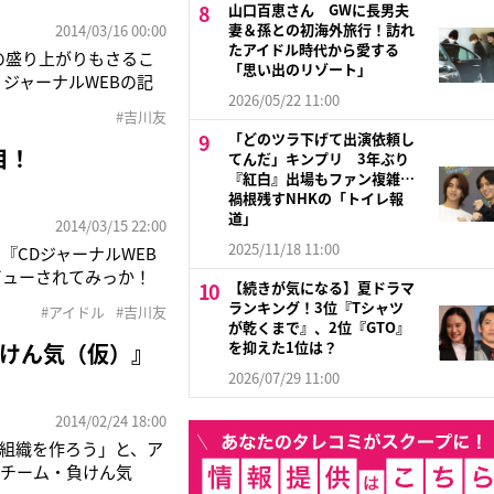
山口百恵さん GWに長男夫
妻＆孫との初海外旅行！訪れ
2014/03/16 00:00
たアイドル時代から愛する
ブの盛り上がりもさるこ
「思い出のリゾート」
ジャーナルWEBの記
2026/05/22 11:00
ーされてみっか！～第2回
#吉川友
「どのツラ下げて出演依頼し
目！
てんだ」キンプリ 3年ぶり
『紅白』出場もファン複雑…
禍根残すNHKの「トイレ報
道」
2014/03/15 22:00
2025/11/18 11:00
『CDジャーナルWEB
 ビューされてみっか！
【続きが気になる】夏ドラマ
撃的な下着プリントTシ
ランキング！3位『Tシャツ
#アイドル
#吉川友
する吉川が、ハロ
が乾くまで』、2位『GTO』
を抑えた1位は？
けん気（仮）』
2026/07/29 11:00
2014/02/24 18:00
組織を作ろう」と、ア
『チーム・負けん気