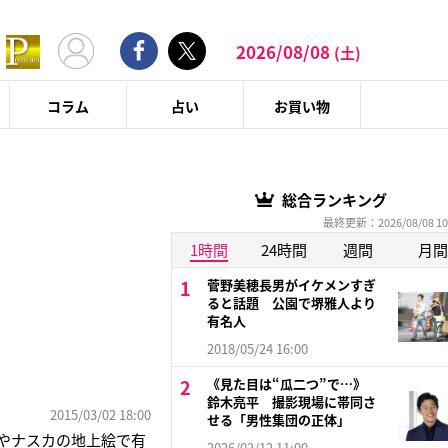
2026/08/08
(土)
コラム
占い
お買い物
総合ランキング
最終更新：2026/08/08 10
1時間
24時間
週間
月間
菅野美穂長男がイケメンすぎ
ると話題 公園で堺雅人より
有名人
2018/05/24 16:00
《見た目は“瓜二つ”で…》
鈴木亮平 撮影現場に帯同さ
2015/03/02 18:00
せる「男性集団の正体」
跡やナスカの地上絵で有
2026/02/12 11:00