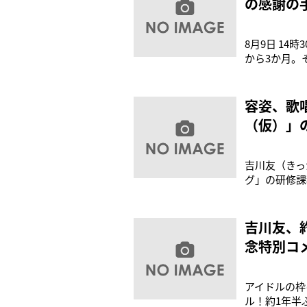
の感謝の
8月9日 1
から3か月。
ン」のリリース
3作目の写真集
容姿、歌
（仮）」
吉川友（きっ
グ」の研修課
月、THE 
1stライブ
「秋やります
吉川友、
念特別コ
アイドルの枠
ル！約1年半