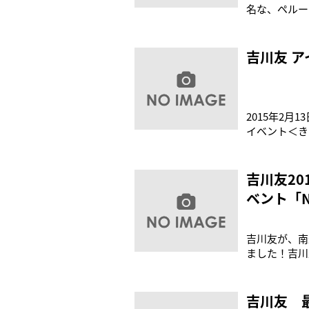
名な、ペルー（
行った。吉川友
2012）、フラ
吉川友 
2015年2
イベント＜きっ
いうニューシ
金入りのきっ
ト。まず
吉川友2
ベント「Na
吉川友が、南米
ました！吉川友は
ンス・オルレアン
にアメリカ・サ
吉川友 