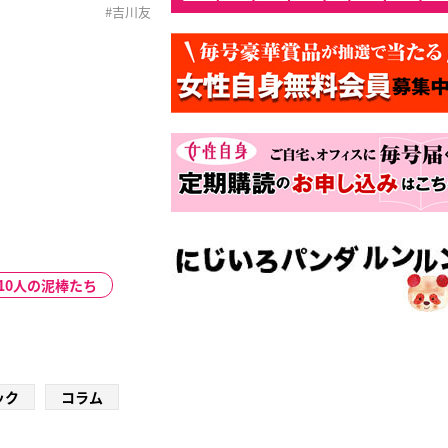
吉川友vs.アップアップ
#吉川友
メンバーより「この３
10人の泥棒たち
ック
コラム