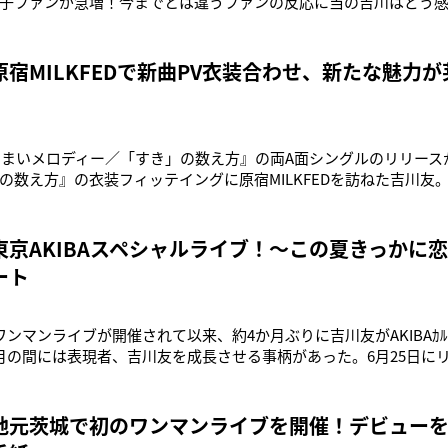
子ファンが急増！今までとは違うファンの反応に当の吉川はどう感じて
と“今回のきっかの曲いいよね～しみるわぁ〟とか女性の方が書い
感はありますね。女性のファンの方が全身マネしてコーデしてくだ
ったんで
宿MILKFEDで新曲PV衣装合わせ、新たな魅力が
『あまいメロディー／「すき」の数え方』の両A面シングルのリリース
の数え方』の衣装フィッテイングに原宿MILKFEDを訪ねた吉川友
XYラインからイメージを一新！ガ―リーでカラフルなスタイルに身
やスタイルって全然着たことないんです！なんかすっごい可愛い。
いから
東京AKIBAスペシャルライブ！～この夏きっかに恋
ート
ワンマンライブが開催されて以来、約4か月ぶりに吉川友がAKIBAｶﾙﾁ
月の間には表現者、吉川友を成長させる事柄があった。6月25日に
「URAHARAテンプテーション / いいじゃん」7月19日にブラジ
Friends 2014」でのライブステージでゲスト出演。7月29日には3作目
地元茨城で初のワンマンライブを開催！デビュー