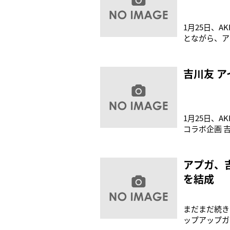
1月25日、
とながら、ア
事『吉川友×
（WEB ver.
吉川友 
1月25日、
コラボ企画 吉
～Vol.2
ャ ツ（私服
アプガ、
を結成
まだまだ続き
ップアップガ