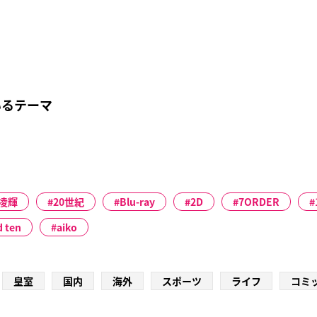
ち上げた。2月6日より始まった３マンツアー「THE ポッシボーvs.
)～吉川友とポッシポッシガールズ(仮)～」の名古屋・伏見公演中に
ドルグ
いるテーマ
凌輝
20世紀
Blu-ray
2D
7ORDER
d ten
aiko
皇室
国内
海外
スポーツ
ライフ
コミ