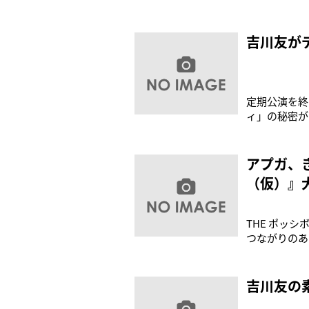
ん』。エロテ
か”が好きで
今日の聖誕
吉川友が
定期公演を終
ィ」の秘密が明か
duo MUSI
==========
アプガ、
（仮）』
THE ポッ
つながりのあ
催。2月8日
者が好きな出
出演順は、き
吉川友の