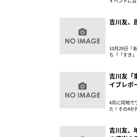
イベントに女
とか見ている
ぱり増えてる
に来てくださ
吉川友、原
10月29日
ち『「すき」
ディ〟＝SE
ういうカラー
リした色が多
吉川友「
イブレポ
4月に同地で
た！その4か
りのシングル
「Anime 
吉川友、