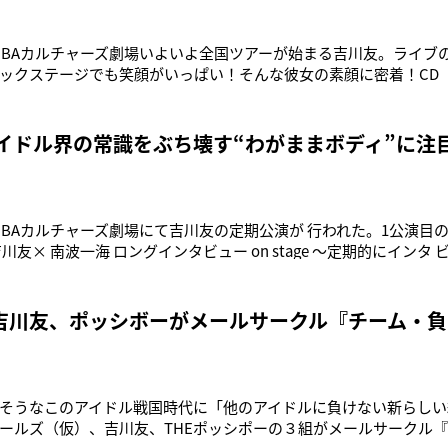
AKIBAカルチャーズ劇場いよいよ全国ツアーが始まる吉川友。ライ
ックステージでも笑顔がいっぱい！そんな彼女の素顔に密着！CD 
南波一海 ロングインタビュー on stage ～定期的にインタビュ
）』をぜひチェック！http://www.cdjournal.com/main/
アイドル界の常識をぶち壊す“わがままボディ”に注
AKIBAカルチャーズ劇場にて吉川友の定期公演が 行われた。1公演目の
川友× 南波一海 ロングインタビュー on stage ～定期的にインタ
』は、司会に音楽ライターの南波一海をむかえてのトークイベント。衝
）でステージに登場した吉川。トークでは、わがままボディを 自称
吉川友、ポッシボーがメールサークル『チーム・負
そうなこのアイドル戦国時代に「他のアイドルに負けない新らしい
ールズ（仮）、吉川友、THEポッシポーの３組がメールサークル