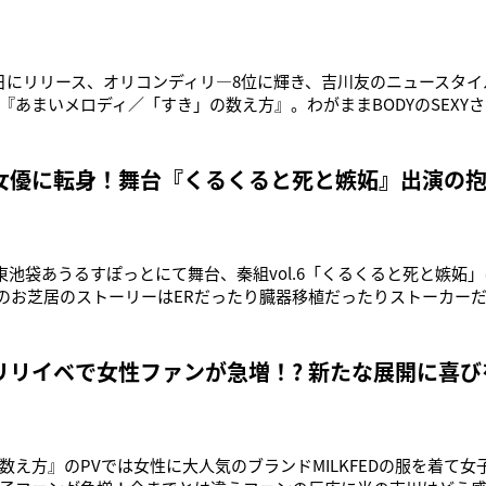
月29日にリリース、オリコンディリ―8位に輝き、吉川友のニュースタ
『あまいメロディ／「すき」の数え方』。わがままBODYのSEXY
ァッションで新たな魅力を醸し出し、本来の歌唱力の高さでアイ
。「10月29日、〝お肉の日〟に無事、新曲を出すことが出来ました
女優に転身！舞台『くるくると死と嫉妬』出演の
り東池袋あうるすぽっとにて舞台、秦組vol.6「くるくると死と嫉妬
今回のお芝居のストーリーはERだったり臓器移植だったりストーカー
いんですよ」と役作りの厳しさを語る吉川。今回の舞台『くるく
日子、音楽制作が立石一海。不老不死の薬などのファンタジー要
重い要素を同時
リリイベで女性ファンが急増！? 新たな展開に喜び
数え方』のPVでは女性に大人気のブランドMILKFEDの服を着て