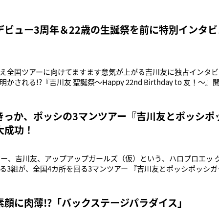
ィックな“ワガママボディ―”、自由奔放“なんでもいいじゃん！”あ
すか？そんな吉川友から特別コメントが届きました！＜吉川友コメ
デビュー3周年＆22歳の生誕祭を前に特別インタビ
え全国ツアーに向けてますます意気が上がる吉川友に独占インタビ
される!?『吉川友 聖誕祭～Happy 22nd Birthday to 友！～
C EXCHANGE①開場14：00/開演14：30②開場18：00/開演18：30==
=●吉川友 3rd Annivers
きっか、ポッシの3マンツアー『吉川友とポッシポ
大成功！
シボー、吉川友、アップアップガールズ（仮）という、ハロプロエッ 
る3組が、全国4カ所を回る3マンツアー 『吉川友とポッシポッシ
、新宿BLAZEでの初日のライブの模様をお届けしよう。まずは3組
順を決めることとなった。勝敗は、ポッシの後藤夕貴、吉川、ア
っか、ア
素顔に肉薄!?「バックステージパラダイス」