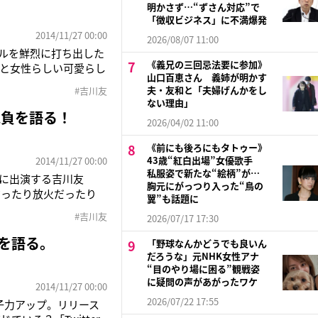
明かさず…“ずさん対応”で
「徴収ビジネス」に不満爆発
2014/11/27 00:00
2026/08/07 11:00
イルを鮮烈に打ち出した
《義兄の三回忌法要に参加》
さと女性らしい可愛らし
山口百恵さん 義姉が明かす
ドル界で独自のスタンス
夫・友和と「夫婦げんかをし
#吉川友
！ 前曲よりも2ランク
ない理由」
抱負を語る！
2026/04/02 11:00
《前にも後ろにもタトゥー》
43歳“紅白出場”女優歌手
2014/11/27 00:00
私服姿で新たな“絵柄”が…
」に出演する吉川友
胸元にがっつり入った“鳥の
だったり放火だったり
翼”も話題に
ると死と嫉妬』は、脚本
#吉川友
2026/07/17 17:30
素や、ストーカー。臓
を語る。
「野球なんかどうでも良いん
だろうな」元NHK女性アナ
“目のやり場に困る”観戦姿
に疑問の声があがったワケ
2014/11/27 00:00
2026/07/22 17:55
女子力アップ。リリース