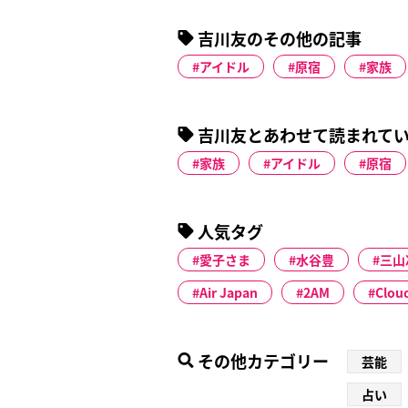
（仮）』を立
ガールズ(仮
吉川友のその他の記事
組で他のアイ
アイドル
原宿
家族
吉川友とあわせて読まれて
家族
アイドル
原宿
人気タグ
愛子さま
水谷豊
三山
Air Japan
2AM
Clou
その他カテゴリー
芸能
占い