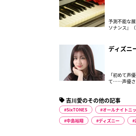
予測不能な展
ソナンス』（
JUMP中島
っこりした様
ものころから
ディズニ
「初めて声優
て……声優さ
と龍の王国』
ディズニー作
吉川愛のその他の記事
いたので、そ
SixTONES
オールナイトニ
中島裕翔
ディズニー