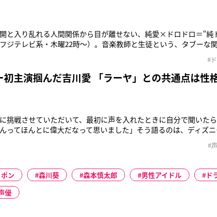
開と入り乱れる人間関係から目が離せない、純愛×ドロドロ＝“純
フジテレビ系・木曜22時〜）。音楽教師と生徒という、タブーな関係を演
裕翔（28）と吉川愛（22）に話を聞くと、劇中のシリアスな雰囲気
#
子。そんな2人の対談をどうぞ！ーー今回が初共演の2人。お互い
ー初主演掴んだ吉川愛 「ラーヤ」との共通点は性
に挑戦させていただいて、最初に声を入れたときに自分で聞いた
んってほんとに偉大だなって思いました」そう語るのは、ディズニ
（3月5日公開）で主人公・ラーヤの声優を務めている吉川愛（21
#
品への出演を、見事オーディションで射止めた。「小さいころから
のうちの1人になれる
ッポン
森川葵
森本慎太郎
男性アイドル
ド
声優