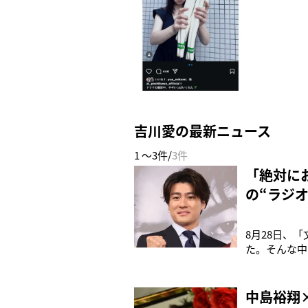
吉川愛の最新ニュース
1 ～3件/
3件
「絶対にお
の“ラジ
8月28日、
た。そんな中
ら6月29日
森本と森川。
う。「週刊文
中島裕翔