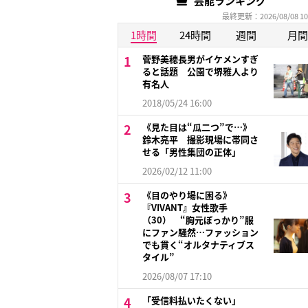
芸能ランキング
最終更新：2026/08/08 10
1時間
24時間
週間
月間
菅野美穂長男がイケメンすぎ
ると話題 公園で堺雅人より
有名人
2018/05/24 16:00
《見た目は“瓜二つ”で…》
鈴木亮平 撮影現場に帯同さ
せる「男性集団の正体」
2026/02/12 11:00
《目のやり場に困る》
『VIVANT』女性歌手
（30） “胸元ぽっかり”服
にファン騒然…ファッション
でも貫く“オルタナティブス
タイル”
2026/08/07 17:10
「受信料払いたくない」