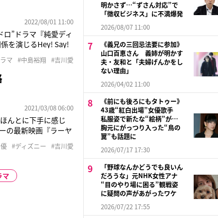
明かさず…“ずさん対応”で
「徴収ビジネス」に不満爆発
2022/08/01 11:00
2026/08/07 11:00
ドロ”ドラマ『純愛ディ
じるHey! Say!
《義兄の三回忌法要に参加》
山口百恵さん 義姉が明かす
とは打って変わって、ほ
ドラマ
#中島裕翔
#吉川愛
夫・友和と「夫婦げんかをし
の印象は？吉川：子ど
ない理由」
格
2026/04/02 11:00
《前にも後ろにもタトゥー》
2021/03/08 06:00
43歳“紅白出場”女優歌手
私服姿で新たな“絵柄”が…
らほんとに下手に感じ
胸元にがっつり入った“鳥の
ーの最新映画『ラーヤ
翼”も話題に
）。憧れだったという
声優
#ディズニー
#吉川愛
2026/07/17 17:30
ディズニー作品を見て
「野球なんかどうでも良いん
ラマ
だろうな」元NHK女性アナ
“目のやり場に困る”観戦姿
に疑問の声があがったワケ
2026/07/22 17:55