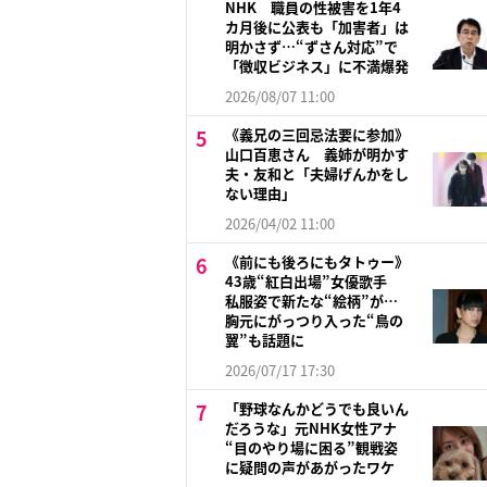
NHK 職員の性被害を1年4
カ月後に公表も「加害者」は
明かさず…“ずさん対応”で
「徴収ビジネス」に不満爆発
2026/08/07 11:00
《義兄の三回忌法要に参加》
山口百恵さん 義姉が明かす
夫・友和と「夫婦げんかをし
ない理由」
2026/04/02 11:00
《前にも後ろにもタトゥー》
43歳“紅白出場”女優歌手
私服姿で新たな“絵柄”が…
胸元にがっつり入った“鳥の
翼”も話題に
2026/07/17 17:30
「野球なんかどうでも良いん
だろうな」元NHK女性アナ
“目のやり場に困る”観戦姿
に疑問の声があがったワケ