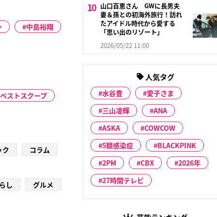
山口百恵さん GWに長男夫
妻＆孫との初海外旅行！訪れ
たアイドル時代から愛する
ン
中島裕翔
「思い出のリゾート」
2026/05/22 11:00
人気タグ
水谷豊
愛子さま
期ベストスクープ
三山凌輝
ANA
ASKA
COWCOW
5類感染症
BLACKPINK
ック
コラム
2PM
CBX
2026年
27時間テレビ
らし
グルメ