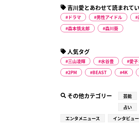
吉川愛とあわせて読まれて
ドラマ
男性アイドル
森本慎太郎
森川葵
人気タグ
三山凌輝
水谷豊
愛子
2PM
BEAST
4K
その他カテゴリー
芸能
占い
エンタメニュース
インタビュー