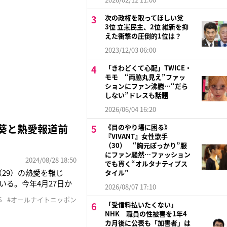
次の政権を取ってほしい党
3位 立憲民主、2位 維新を抑
えた衝撃の圧倒的1位は？
2023/12/03 06:00
「きわどくて心配」TWICE・
モモ “両脇丸見え”ファッ
ションにファン沸騰…“だら
しない”ドレスも話題
2026/06/04 16:20
川葵と熱愛報道前
《目のやり場に困る》
『VIVANT』女性歌手
（30） “胸元ぽっかり”服
にファン騒然…ファッション
2024/08/28 18:50
でも貫く“オルタナティブス
（29）の熱愛を報じ
タイル”
る。今年4月27日か
2026/08/07 17:10
演とその妻役を務めた
S
#オールナイトニッポン
をスタートさせたとい
「受信料払いたくない」
NHK 職員の性被害を1年4
カ月後に公表も「加害者」は