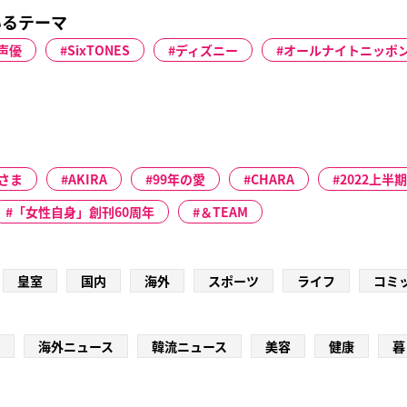
いるテーマ
声優
SixTONES
ディズニー
オールナイトニッポ
さま
AKIRA
99年の愛
CHARA
2022上半
「女性自身」創刊60周年
＆TEAM
皇室
国内
海外
スポーツ
ライフ
コミ
海外ニュース
韓流ニュース
美容
健康
暮