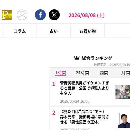
2026/08/08
(土)
コラム
占い
お買い物
総合ランキング
最終更新：2026/08/08 10
1時間
24時間
週間
月間
菅野美穂長男がイケメンすぎ
ると話題 公園で堺雅人より
有名人
2018/05/24 16:00
《見た目は“瓜二つ”で…》
鈴木亮平 撮影現場に帯同さ
せる「男性集団の正体」
2026/02/12 11:00