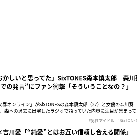
かしいと思ってた」SixTONES森本慎太郎 森
オでの発言”にファン衝撃「そういうことなの？」
「文春オンライン」がSixTONESの森本慎太郎（27）と女優の森川葵
、森本の過去に出演したラジオで語っていた内容に注目が集まってい
まで放送されたドラマ『街並み照らすヤツら』（日本テレビ系）で主
#男性アイドル
#SixTONE
「文春オンライン」によると、2人はドラマ共演をきっかけに交際
春」の
×吉川愛「“純愛”とはお互い信頼し合える関係」