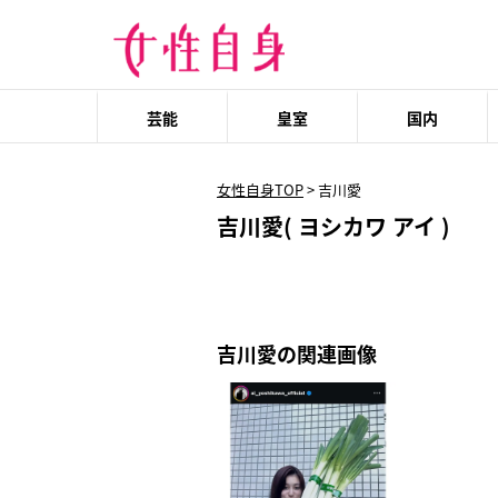
芸能
皇室
国内
女性自身TOP
>
吉川愛
吉川愛( ヨシカワ アイ )
吉川愛の関連画像