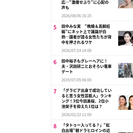
応…“激痩せぶり”に心配の
声も
2026/08/06 16:25
田中みな実 “晩婚＆高齢妊
娠”にネット上で議論が白
熱…識者が語る女性たちが背
中を押されるワケ
2026/07/14 14:00
田中裕子もグレーヘアに！
夫・沢田研二とおそろい電車
デート
2019/07/05 06:00
「グラビア出身で成功してい
ると思う女性芸能人」ランキ
ング！3位今田美桜、2位小
池栄子を抑えた1位は？
2026/02/22 11:00
「タトゥー入ってる？」“紅
白出場”朝ドラヒロインの近