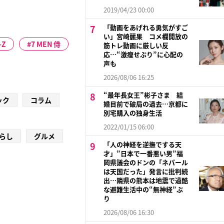
2019/04/23 00:00
「動画をあげれる勇気がすご
い」宮崎麗果 コメ欄開放の
-Z
7 MEN 侍
筋トレ動画に厳しい反
応…“激痩せぶり”に心配の
声も
2026/08/06 16:25
“最年長女王”彬子さま 結
ック
コラム
婚目前で破局の過去…京都に
別宅購入の独身生活
2022/01/15 06:00
らし
グルメ
「人の神経を逆撫でする天
才」”日本で一番悪い男”福
岡県議会のドンの「ネパール
は天国だった」発言に批判続
出…隣県の熊本は地震で過酷
な避難生活中の“無神経”ぶ
り
2026/08/06 16:30