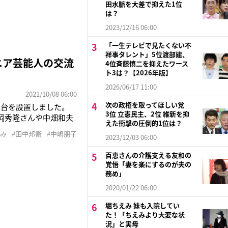
田水脈を大差で抑えた1位
は？
2023/12/16 06:00
「一生テレビで見たくない不
祥事タレント」5位渡部建、
ニア芸能人の交流
4位斉藤慎二を抑えたワース
ト3は？【2026年版】
2026/06/17 11:00
2021/10/08 06:00
次の政権を取ってほしい党
花台を設置しました。
3位 立憲民主、2位 維新を抑
岡秀隆さんや中畑和夫
えた衝撃の圧倒的1位は？
光協会・石川事務局
ゆみ
#田中邦衛
#中嶋朋子
2023/12/03 06:00
』（フジテレビ系）が
百恵さんの介護支える友和の
覚悟「妻を楽にするのが夫の
務め」
2020/01/22 06:00
堀ちえみ 妹も入院してい
た！「ちえみより大変な状
況」と実母