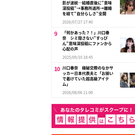
影が波紋…結婚直後に“意味
深投稿”→事務所退所→離婚
を経て“自分らしさ”全開
2026/07/27 17:40
「何かあった？！」川口春
奈 シミ隠さない“すっぴ
ん”意味深投稿にファンから
心配の声
2025/09/10 18:45
川口春奈 極秘交際のなかサ
ッカー日本代表夫と「お揃い
で着けていた超高級アイテ
ム」
2026/08/06 11:00