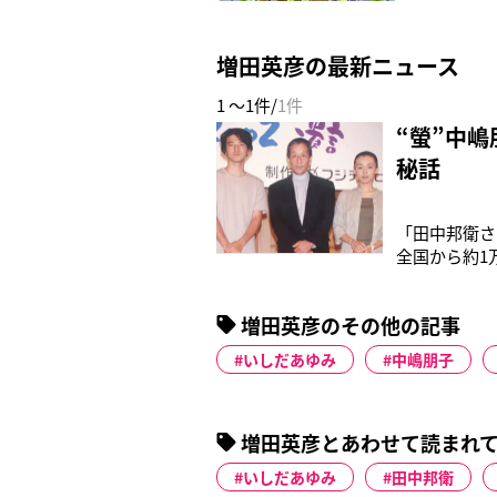
増田英彦の最新ニュース
1 ～1件/
1件
“螢”中
秘話
「田中邦衛さ
全国から約1
（地井武男さ
長）北海道・
増田英彦のその他の記事
10月9日、
いしだあゆみ
中嶋朋子
増田英彦とあわせて読まれ
いしだあゆみ
田中邦衛