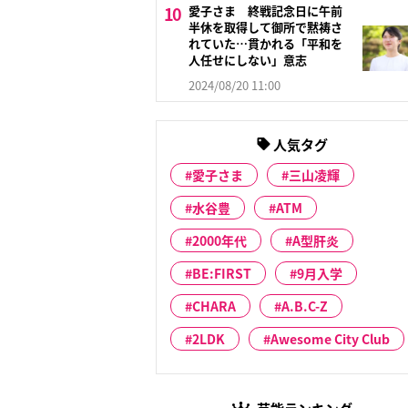
愛子さま 終戦記念日に午前
半休を取得して御所で黙祷さ
れていた…貫かれる「平和を
人任せにしない」意志
2024/08/20 11:00
人気タグ
愛子さま
三山凌輝
水谷豊
ATM
2000年代
A型肝炎
BE:FIRST
9月入学
CHARA
A.B.C-Z
2LDK
Awesome City Club