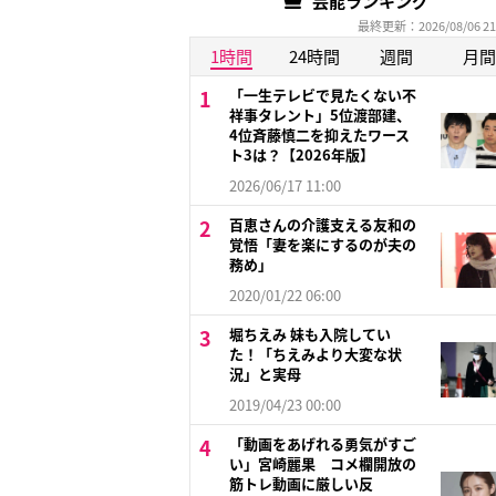
芸能ランキング
最終更新：2026/08/06 21
1時間
24時間
週間
月間
「一生テレビで見たくない不
祥事タレント」5位渡部建、
4位斉藤慎二を抑えたワース
ト3は？【2026年版】
2026/06/17 11:00
百恵さんの介護支える友和の
覚悟「妻を楽にするのが夫の
務め」
2020/01/22 06:00
堀ちえみ 妹も入院してい
た！「ちえみより大変な状
況」と実母
2019/04/23 00:00
「動画をあげれる勇気がすご
い」宮崎麗果 コメ欄開放の
筋トレ動画に厳しい反