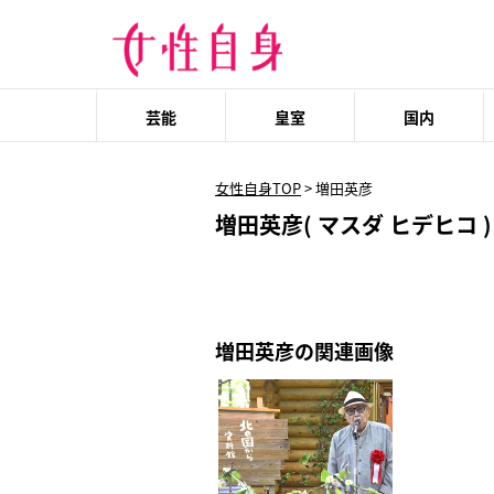
芸能
皇室
国内
女性自身TOP
>
増田英彦
増田英彦( マスダ ヒデヒコ )
増田英彦の関連画像