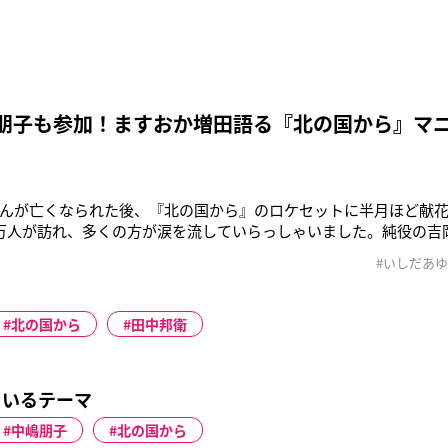
嶋朋子も参加！ますおか増田語る『北の国から』マ
んが亡くなられた後、『北の国から』のロケセットに半月ほど献
万人が訪れ、多くの方が涙を流していらっしゃいました。純役の吉
ん）の妻を演じた清水まゆみさんの姿もありました」（ふらの観
#いしだあ
富良野の大自然を舞台に、人間の機微を描き出した『北の国から
放送開始40周年を迎える。視
北の国から
田中邦衛
ているテーマ
中嶋朋子
北の国から