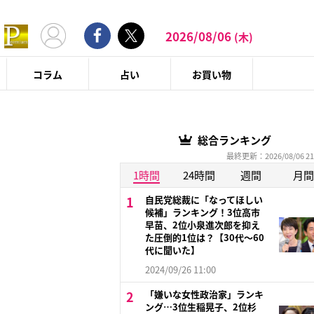
2026/08/06
(木)
コラム
占い
お買い物
総合ランキング
最終更新：2026/08/06 21
1時間
24時間
週間
月間
自民党総裁に「なってほしい
候補」ランキング！3位高市
早苗、2位小泉進次郎を抑え
た圧倒的1位は？【30代〜60
代に聞いた】
2024/09/26 11:00
「嫌いな女性政治家」ランキ
ング…3位生稲晃子、2位杉