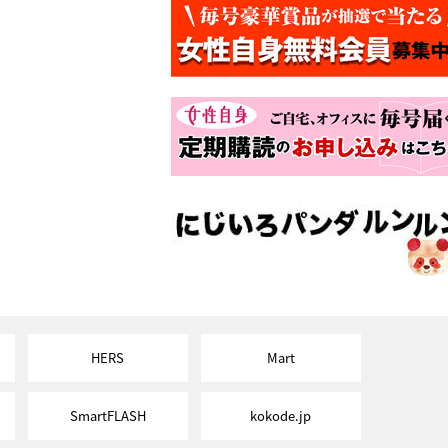
HERS
Mart
SmartFLASH
kokode.jp