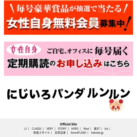
Official Site
JJ
CLASSY.
VERY
STORY
HERS
Mart
美ST
bis
和食スタイル
女性自身
SmartFLASH
kokode.jp