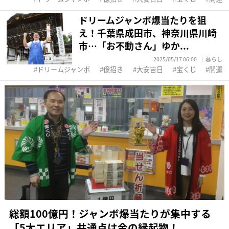
ドリームジャンボ爆当たりを狙
え！千葉県成田市、神奈川県川崎
市…「お不動さん」ゆか...
2025/05/17 06:00
暮らし
ドリームジャンボ
億招き
大安吉日
宝くじ
開運
総額100億円！ジャンボ爆当たりが集中する
「5大エリア」共通点は金の縁起物！