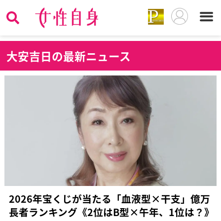
大
安吉日の最新ニュース
2026年宝くじが当たる「血液型×干支」億万
長者ランキング《2位はB型×午年、1位は？》