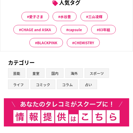
人気タグ
愛子さま
水谷豊
三山凌輝
CHAGE and ASKA
capsule
83年組
BLACKPINK
CHEMISTRY
カテゴリー
芸能
皇室
国内
海外
スポーツ
ライフ
コミック
コラム
占い