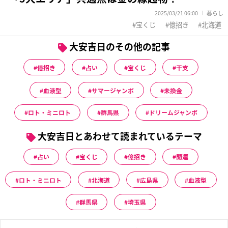
2025/03/21 06:00
暮らし
宝くじ
億招き
北海道
大安吉日のその他の記事
億招き
占い
宝くじ
干支
血液型
サマージャンボ
未換金
ロト・ミニロト
群馬県
ドリームジャンボ
大安吉日とあわせて読まれているテーマ
占い
宝くじ
億招き
開運
ロト・ミニロト
北海道
広島県
血液型
群馬県
埼玉県