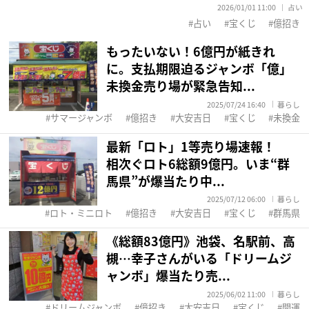
2026/01/01 11:00
占い
占い
宝くじ
億招き
もったいない！6億円が紙きれ
に。支払期限迫るジャンボ「億」
未換金売り場が緊急告知...
2025/07/24 16:40
暮らし
サマージャンボ
億招き
大安吉日
宝くじ
未換金
最新「ロト」1等売り場速報！
相次ぐロト6総額9億円。いま“群
馬県”が爆当たり中...
2025/07/12 06:00
暮らし
ロト・ミニロト
億招き
大安吉日
宝くじ
群馬県
《総額83億円》池袋、名駅前、高
槻…幸子さんがいる「ドリームジ
ャンボ」爆当たり売...
2025/06/02 11:00
暮らし
ドリームジャンボ
億招き
大安吉日
宝くじ
開運