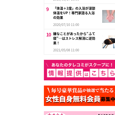
「体温＋2度」の入浴が深部
体温をUP！専門家語る入浴
の効果
2020/07/10 11:00
嫌なことがあったから“ふて
寝”…はストレス解消に逆効
果！
2021/05/08 11:00