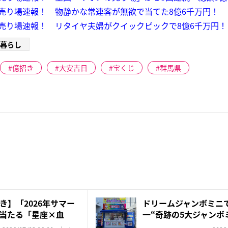
売り場速報！ 物静かな常連客が無欲で当てた8億6千万円！
売り場速報！ リタイヤ夫婦がクイックピックで8億6千万円！
暮らし
億招き
大安吉日
宝くじ
群馬県
き】「2026年サマー
ドリームジャンボミニ
当たる「星座×血
一“奇跡の5大ジャンボ