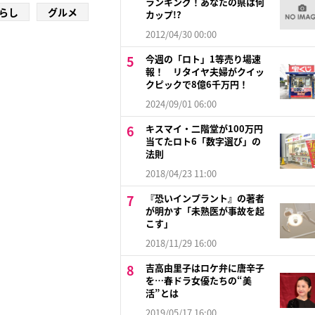
ランキング！あなたの県は何
らし
グルメ
カップ!?
2012/04/30 00:00
今週の「ロト」1等売り場速
報！ リタイヤ夫婦がクイッ
クピックで8億6千万円！
2024/09/01 06:00
キスマイ・二階堂が100万円
当てたロト6「数字選び」の
法則
2018/04/23 11:00
『恐いインプラント』の著者
が明かす「未熟医が事故を起
こす」
2018/11/29 16:00
吉高由里子はロケ弁に唐辛子
を…春ドラ女優たちの“美
活”とは
2019/05/17 16:00