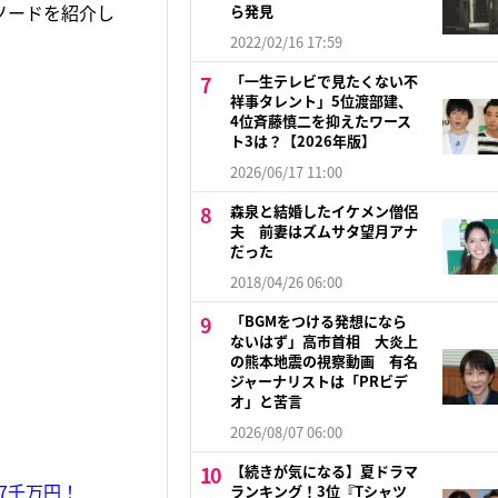
ソードを紹介し
ら発見
2022/02/16 17:59
「一生テレビで見たくない不
祥事タレント」5位渡部建、
4位斉藤慎二を抑えたワース
ト3は？【2026年版】
2026/06/17 11:00
森泉と結婚したイケメン僧侶
夫 前妻はズムサタ望月アナ
だった
2018/04/26 06:00
「BGMをつける発想になら
ないはず」高市首相 大炎上
の熊本地震の視察動画 有名
ジャーナリストは「PRビデ
オ」と苦言
2026/08/07 06:00
【続きが気になる】夏ドラマ
7千万円！
ランキング！3位『Tシャツ