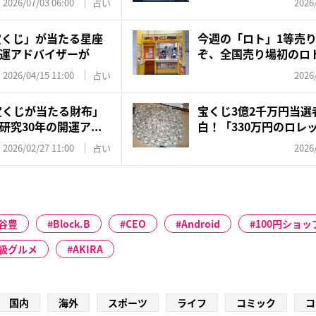
2026/07/03 06:00
占い
2026
ボ宝くじ」が当たる星座
今週の「ロト」1等売
運アドバイザーが
ぞ、全国売り場初のロト
2026/04/15 11:00
占い
2026
年宝くじが当たる財布」
宝くじ3億2千万円当選
究30年の開運ア...
白！「330万円のロレ
も...
2026/02/27 11:00
占い
2026
谷豊
Block.B
CEO
Android
100円ショッ
B級グルメ
AKIRA
国内
海外
スポーツ
ライフ
コミック
コ