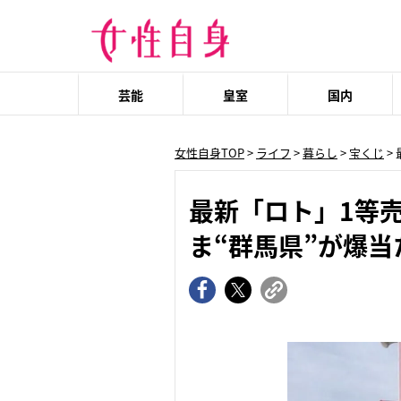
芸能
皇室
国内
女性自身TOP
>
ライフ
>
暮らし
>
宝くじ
>
最新「ロト」1等
ま“群馬県”が爆当