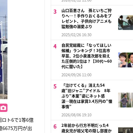
山口百恵さん 孫といちご狩
りへ…！手作りおくるみをプ
レゼント、子供向けアニメも
猛勉強の溺愛ぶり
2025/02/26 16:30
自民党総裁に「なってほしい
候補」ランキング！3位高市
早苗、2位小泉進次郎を抑え
た圧倒的1位は？【30代〜60
代に聞いた】
2024/09/26 11:00
「泣けてくる」消えた54
歳“旧ジャニ”アイドル 8年
ぶり“本業”姿にネット感
涙…現在は家賃3.4万円の“懐
事情”
2026/08/06 19:10
ロト6で1等6億
2年前から行方不明だった4
6675万円が出
歳女児が祖父宅の隠し部屋か