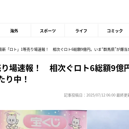
海外
スポーツ
ライフ
コミック
 最新「ロト」1等売り場速報！ 相次ぐロト6総額9億円。いま“群馬県”が爆当
売り場速報！ 相次ぐロト6総額9億
たり中！
記事投稿日：2025/07/12 06:00 最終更新日