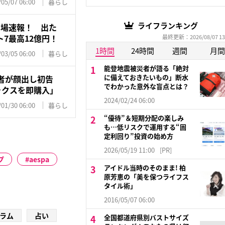
/05/07 06:00
暮らし
ライフランキング
り場速報！ 出た
7最高12億円！
最終更新：2026/08/07 13
1時間
24時間
週間
月間
/03/05 06:00
暮らし
能登地震被災者が語る「絶対
に備えておきたいもの」断水
者が顔出し初告
でわかった意外な盲点とは？
ックスを即購入」
2024/02/24 06:00
/01/30 06:00
暮らし
“優待”＆短期分配の楽しみ
も…低リスクで運用する“固
定利回り”投資の始め方
2026/05/19 11:00
[PR]
プ
aespa
アイドル当時のそのまま! 柏
原芳恵の「美を保つライフス
タイル術」
2016/05/07 06:00
ラム
占い
全国都道府県別バストサイズ