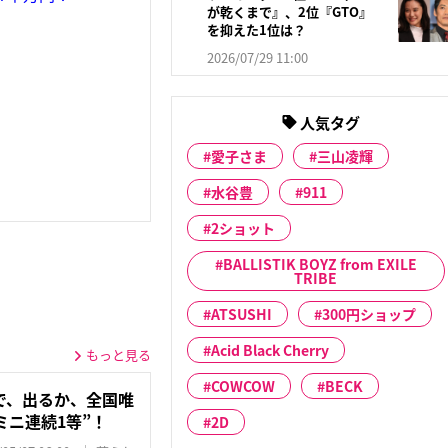
が乾くまで』、2位『GTO』
を抑えた1位は？
2026/07/29 11:00
人気タグ
愛子さま
三山凌輝
水谷豊
911
2ショット
BALLISTIK BOYZ from EXILE
TRIBE
ATSUSHI
300円ショップ
Acid Black Cherry
もっと見る
COWCOW
BECK
で、出るか、全国唯
ミニ連続1等”！
2D