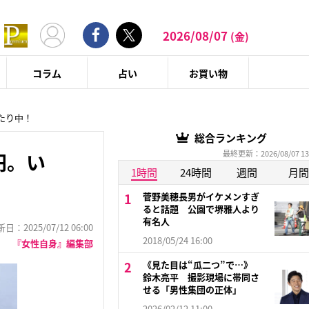
2026/08/07
(金)
コラム
占い
お買い物
たり中！
総合ランキング
最終更新：2026/08/07 13
円。い
1時間
24時間
週間
月間
菅野美穂長男がイケメンすぎ
ると話題 公園で堺雅人より
有名人
：2025/07/12 06:00
2018/05/24 16:00
『女性自身』編集部
《見た目は“瓜二つ”で…》
鈴木亮平 撮影現場に帯同さ
せる「男性集団の正体」
2026/02/12 11:00