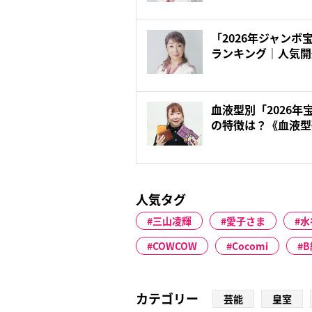
「2026年ジャン
ランキング｜人気開
季...
血液型別「2026
の特徴は？《血液型研
人気タグ
三山凌輝
愛子さま
水
COWCOW
Cocomi
カテゴリー
芸能
皇室