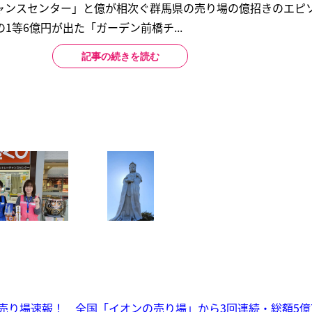
ャンスセンター」と億が相次ぐ群馬県の売り場の億招きのエピ
1等6億円が出た「ガーデン前橋チ...
記事の続きを読む
売り場速報！ 全国「イオンの売り場」から3回連続・総額5億