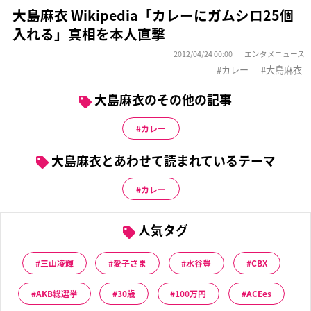
大島麻衣 Wikipedia「カレーにガムシロ25個
入れる」真相を本人直撃
2012/04/24 00:00
エンタメニュース
カレー
大島麻衣
大島麻衣のその他の記事
カレー
大島麻衣とあわせて読まれているテーマ
カレー
人気タグ
三山凌輝
愛子さま
水谷豊
CBX
AKB総選挙
30歳
100万円
ACEes