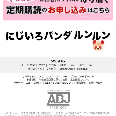
Official Site
JJ
CLASSY.
VERY
STORY
HERS
Mart
美ST
bis
和食スタイル
女性自身
SmartFLASH
kokode.jp
このサイトについて
コンテンツポリシー
プライバシーポリシー
利用規約
特定商取引法に基づく表記
広告掲載について
運営会社
ニュース提供先
WEBプッシュ通知について
情報提供
お問い合わせ
ABJマークは、この電子書店・電子書籍配信サービスが、著作権者からコンテンツ使用許諾を得た正