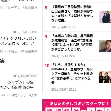
レビ番組で疑惑を否定
《義兄の三回忌法要に参加》
レビ
#女子アナ
#秋元優里
ナの担当番組出演を当
山口百恵さん 義姉が明かす
夫・友和と「夫婦げんかをし
ない理由」
2026/04/02 11:00
2018/01/01 23:00
「本当なら酷い話」黒田勇樹
さイチ」を３月いっぱい
が離婚報告 過去の“意味深
井ノ原快彦（41）と
投稿”にネット心配「絶望感
ラ受け”、さらには朝の
がすごかったろうな」
#NHK
#婚活
#有働由美子
に受け入れられてい
2024/07/30 15:40
実
「もう、担降りするか」
Number_i 悲願のワールド
ツアー開催も…チケット料金
2017/10/30 06:00
の“世界基準化”にファン反
デー・ジャポン」の生
発
ナだが、番組中盤の午
2026/08/07 18:25
52）が「大丈夫です
#TBS
#女子アナ
#人材
と苦しそうな表情。そ
中