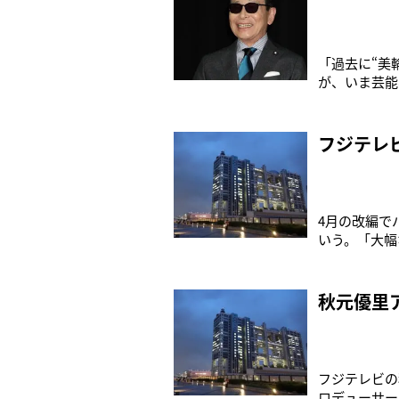
「過去に“美
が、いま芸能
と“出世運”
話題になって
スタントの久
フジテレ
4月の改編で
いう。「大幅
ーツ番組では
ーの加藤綾子
の宮司愛海ア
秋元優里
フジテレビの
ロデューサー