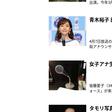
出演。今年3
っている。鷲
スポーツテス
トル進めるか
青木裕子
4月7日放送
局アナウンサ
以前、同番組
初、青木がも
ったら、青木
女子アナ
皆藤愛子（3
ォース」が来年
校すると、一
部門をつくっ
実践的な発音
タモリ写