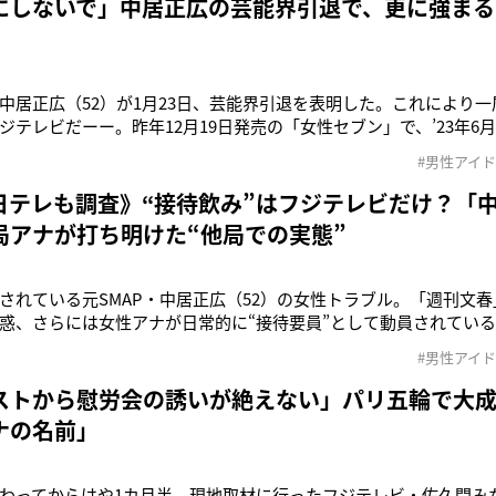
にしないで」中居正広の芸能界引退で、更に強まる
中居正広（52）が1月23日、芸能界引退を表明した。これにより
ジテレビだーー。昨年12月19日発売の「女性セブン」で、’23年6
が発生し、多額の解決金を支払ったと報じられた中居。1月9日に
#男性アイ
ブルがあったことを認め、謝罪しつつも《なお、示談が成立したこ
も支障な
、日テレも調査》“接待飲み”はフジテレビだけ？「
局アナが打ち明けた“他局での実態”
されている元SMAP・中居正広（52）の女性トラブル。「週刊文
惑、さらには女性アナが日常的に“接待要員”として動員されてい
7日に同社の港浩一社長（72）が会見を実施した。港社長は会見冒
#男性アイ
をはじめ、関係者の皆様に多大なご迷惑、ご心配をおかけしてい
きていなか
ストから慰労会の誘いが絶えない」パリ五輪で大
ナの名前」
わってからはや1カ月半。現地取材に行ったフジテレビ・佐久間み