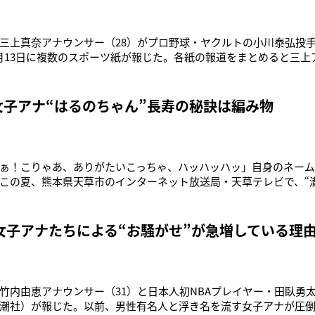
三上真奈アナウンサー（28）がプロ野球・ヤクルトの小川泰弘投手
月13日に複数のスポーツ紙が報じた。各紙の報道をまとめると三上
年3月の開幕前に知人を介して知り合い、意気投合したという。4
いないが、時間が取れる日には三上アナが手料理を振る舞うなど
という。同局とい
の女子アナ“はるのちゃん”長寿の秘訣は編み物
ぁ！こりゃあ、ありがたいこっちゃ、ハッハッハッ」自身のネーム
この夏、熊本県天草市のインターネット放送局・天草テレビで、“満
することが決まった大仁田ハルノさん（通称はるのちゃん・天草郡苓
で“世界最高齢の女子アナ”として活躍していた森シノさん（享年1
のこと。同
女子アナたちによる“お騒がせ”が急増している理
竹内由恵アナウンサー（31）と日本人初NBAプレイヤー・田臥勇太
潮社）が報じた。以前、男性有名人と浮き名を流す女子アナが圧