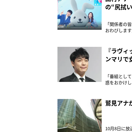
の“尻拭
「関係者の皆
おわびします
エンディング
での韓国ロケ
を、自身がす
『ラヴィ
ンマリで
「番組として
惑をおかけし
日放送の『ラ
エンディング
のは、2日の
鷲見アナ
10月8日に