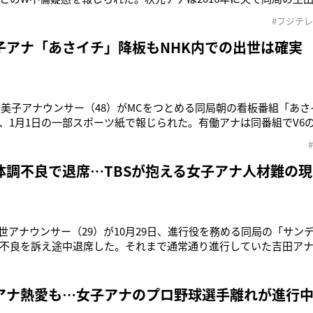
機が報じられ、その原因として不倫疑惑が伝えられた。直後のテ
#フジテ
今回同誌に押さえられてしまったのだ。フジは報道を受け、秋元ア
せると発表。しか
子アナ「あさイチ」降板もNHK内での出世は確実
由美子アナウンサー（48）がMCをつとめる同局朝の看板番組「あ
、1月1日の一部スポーツ紙で報じられた。有働アナは同番組でV6の
成。オープニングで連続テレビ小説について感想を語り合う“朝ド
わらず「セックスレス」とテーマにするなど斬新な姿勢が視聴者
事によると有働
体調不良で退席…TBSが抱える女子アナ人材難の現
明世アナウンサー（29）が10月29日、進行役を務める同局の「サン
不良を訴え途中退席した。それまで通常通り進行していた吉田ア
分ごろに突然言葉を詰まらせた。異変を察知した爆笑問題の田中裕二（
座って」と気遣い、吉田アナは椅子に腰を下ろして「すいません」
切り替わり、
アナ熱愛も…女子アナのプロ野球選手離れが進行