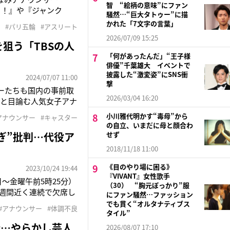
智 “絵柄の意味”にファン
と！』や『ジャンク
騒然…“巨大タトゥー”に描
miwaさんと共作した
かれた「7文字の言葉」
#パリ五輪
#アスリート
いと言えます」（フジテ
2026/07/09 15:25
狙う「TBSの人
「何があったんだ」“王子様
俳優”千葉雄大 イベントで
披露した“激変姿”にSNS衝
2024/07/07 11:00
撃
ーたちも国内の事前取
2026/03/04 16:20
いと目論む人気女子アナ
髙茉緒アナ（25）、
小川雅代明かす“毒母”から
アナウンサー
#キャスター
）、フジテレビ・佐久
の自立、いまだに母と顔合わ
ぎ”批判…代役ア
せず
2018/11/18 11:00
《目のやり場に困る》
2023/10/24 19:44
『VIVANT』女性歌手
～金曜午前5時25分）
（30） “胸元ぽっかり”服
2週間近く連続で欠席し
にファン騒然…ファッション
欠席しているため視聴
でも貫く“オルタナティブス
#アナウンサー
#体調不良
に向かっているそうな
タイル”
情…やらかし芸人
2026/08/07 17:10