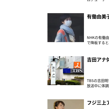
別居と離婚危
していたが、
面の間見合わ
有働由美
NHKの有働
で降板すると
名コンビを結
番組にもかか
た。しかし記
吉田アナ
TBSの吉田
放送中に体調
前10時40
か？座って、
こでVTRに
フジ三上