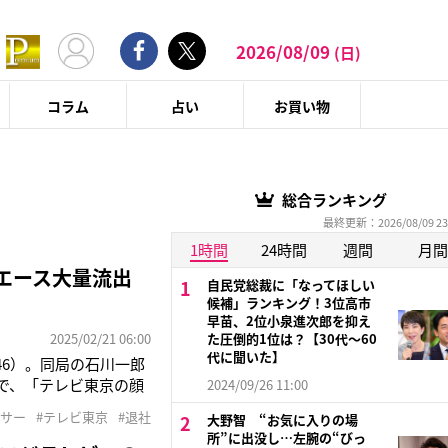
2026/08/09
(日)
コラム
占い
お買い物
総合ランキング
最終更新：2026/08/09 23
1時間
24時間
週間
月間
エース大量流出
自民党総裁に「なってほしい
候補」ランキング！3位高市
早苗、2位小泉進次郎を抑え
2025/02/21 06:00
た圧倒的1位は？【30代〜60
代に聞いた】
6）。同局の石川一郎
上で、「テレビ東京の顔
2024/09/26 11:00
ということですので、
ンサー
#テレビ東京
#退社
大野智 “お気に入りの場
して関わっていただけれ
所”に出没し…左腕の“びっ