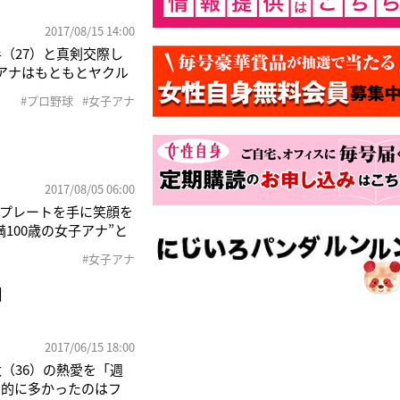
2017/08/15 14:00
（27）と真剣交際し
アナはもともとヤクル
月には交際へと発展。ま
#プロ野球
#女子アナ
小川の体調面を献身的
2017/08/05 06:00
プレートを手に笑顔を
100歳の女子アナ”と
北町）だ。'06年か
#女子アナ
11）が亡くなったのは
由
2017/06/15 18:00
（36）の熱愛を「週
倒的に多かったのはフ