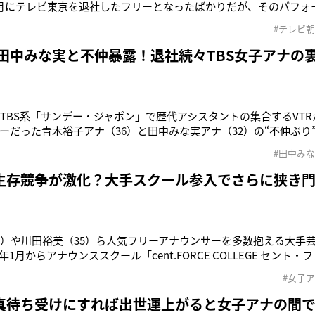
月にテレビ東京を退社したフリーとなったばかりだが、そのパフォ
見アナが出演したのは、女性芸能人たちが複数種目の成績で総合
#テレビ
ト」。鷲見アナの最大の見せ場となったのは、台車の上に乗った
を競う「ギリギリ・
 田中みな実と不仲暴露！退社続々TBS女子アナの
のTBS系「サンデー・ジャポン」で歴代アシスタントの集合するVT
ーだった青木裕子アナ（36）と田中みな実アナ（32）の“不仲ぶり
でよく共演していた青木アナと田中アナ。MCをつとめる爆笑問題の
#田中み
う田中みな実と全然合わなくてバッチバチなんだよ。田中みな実
は来ない
生存競争が激化？大手スクール参入でさらに狭き
4）や川田裕美（35）ら人気フリーアナウンサーを多数抱える大手
1月からアナウンススクール「cent.FORCE COLLEGE セント
部スポーツ紙が報じた。所属アナがさまざまな番組で活躍している
#女子
てほしい」との声が寄せられていたとのこと。受講内容は局アナ
真待ち受けにすれば出世運上がると女子アナの間