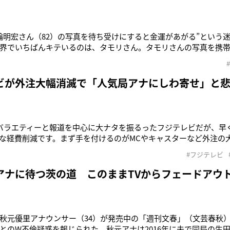
輪明宏さん（82）の写真を待ち受けにすると金運があがる”という
界でいちばんキテいるのは、タモリさん。タモリさんの写真を携
や“仕事運”がアップするそうです」（テレビ局関係者）近年、“女子
いる、タレントのタモリ（72）。冠番組の『ブラタモリ』（NHK
保田祐佳アナ（3
ビが外注大幅消滅で「人気局アナにしわ寄せ」と
バラエティーと報道を中心に大ナタを振るったフジテレビだが、早
な経費削減です。まず手を付けるのがMCやキャスターなど外注の
着手しているといいます」（フジテレビ関係者）3月いっぱいで元
#フジテレビ
アナ（32）がレギュラー出演していた「スポーツLIFE HERO'S」
ナ（26
アナに待つ茨の道 このままTVからフェードアウ
秋元優里アナウンサー（34）が発売中の「週刊文春」（文芸春秋）
とのW不倫疑惑を報じられた。秋元アナは2016年に夫で同局の生田