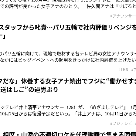
地での評判が良かった女子アナのひとり。「佐久間アナは『すぽる
』などフジの“スポーツアナ”の代表格です。『すぽると！』では歌手の
#アナウンサー
ほどですから、局としても推し女子アナとしての期待感は相当高
特に、五輪期間中は
はスタッフから叱責…パリ五輪で社内評価リベンジを
ナ」
幕のパリ五輪に向けて、現地で取材する各テレビ局の女性アナウンサ
なかにはビッグイベントへの起用をきっかけに社内評価を上げた
テレビ局関係者は言う。「現場でよく見かけるのは日本テレビの小
#TBS
#
安藤萌々アナ（26）、住田紗里アナ（29）、桝田沙也香アナ（31
（26）が多い
クだな」休養する女子アナ続出でフジに“働かせす
放送はしご”の過労ぶり
、フジテレビ井上清華アナウンサー（28）が、『めざましテレビ』（月
10月25日からは復帰予定だという。「井上アナは、10月11日から
6日には体調不良との理由が明かされましたが、9月にも4日連続で
#フジテレビ
を疑う声が相次ぎました。井上アナは毎日深夜2時30分に起きて局
 相席・山添の不適切ロケを代理謝罪で集まる同