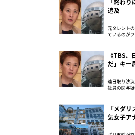
「終わり
追及
元タレントの
ているのがフ
刻なトラブル
を発表。トラ
活動について
《TBS
だ」キー
連日取り沙汰
社員の関与疑
受け、1月1
視聴者の皆様
まで説明がで
「メダリ
気女子ア
パリ五輪が終