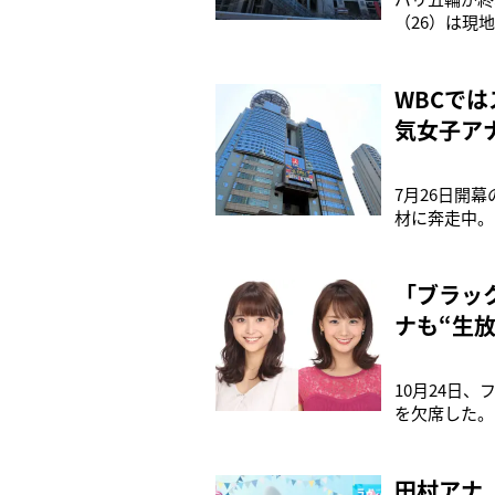
（26）は現
SPORTS
主題歌を歌う
レビ関係者）
WBCで
気女子ア
7月26日開
材に奔走中。
もいる。在京
テレビ朝日の
間みなみアナ
「ブラッ
ナも“生
10月24日
を欠席した。
ています。1
者からは過労
のですが、昨
田村アナ