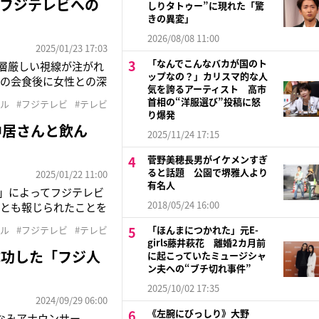
フジテレビへの
しりタトゥー”に現れた「驚
きの異変」
2026/08/08 11:00
2025/01/23 17:03
「なんでこんなバカが国のト
一層厳しい視線が注がれ
ップなの？」カリスマ的な人
月の会食後に女性との深
気を誇るアーティスト 高市
は公式サイトで謝罪文
首相の“洋服選び”投稿に怒
ドル
#フジテレビ
#テレビ
とにより、今後の芸能
り爆発
中居さんと飲ん
2025/11/24 17:15
菅野美穂長男がイケメンすぎ
ると話題 公園で堺雅人より
2025/01/22 11:00
有名人
春」によってフジテレビ
2018/05/24 16:00
るとも報じられたことを
頭で「一連の報道により
ドル
#フジテレビ
#テレビ
「ほんまにつかれた」元E-
ますこと、および、現在
girls藤井萩花 離婚2カ月前
成功した「フジ人
に起こっていたミュージシャ
ン夫への“ブチ切れ事件”
2025/10/02 17:35
2024/09/29 06:00
《左腕にびっしり》大野
なみアナウンサー