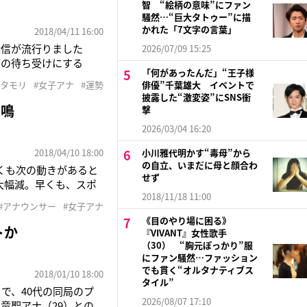
智 “絵柄の意味”にファン
騒然…“巨大タトゥー”に描
かれた「7文字の言葉」
2018/04/11 16:00
迷信が流行りました
2026/07/09 15:25
帯の待ち受けにする
「何があったんだ」“王子様
アナ育成力がすごい”と
#タモリ
#女子アナ
#運勢
俳優”千葉雄大 イベントで
総合）では、初代アシ
披露した“激変姿”にSNS衝
悲鳴
撃
2026/03/04 16:20
2018/04/10 18:00
小川雅代明かす“毒母”から
の自立、いまだに母と顔合わ
くも次の動きがあると
せず
大幅減。早くも、スポ
2018/11/18 11:00
同局アナで現在はフリ
#アナウンサー
#女子アナ
も終了。4月からは同局
《目のやり場に困る》
トか
『VIVANT』女性歌手
（30） “胸元ぽっかり”服
にファン騒然…ファッション
でも貫く“オルタナティブス
2018/01/10 18:00
タイル”
で、40代の同局のプ
2026/08/07 17:10
竜聖アナ（29）との