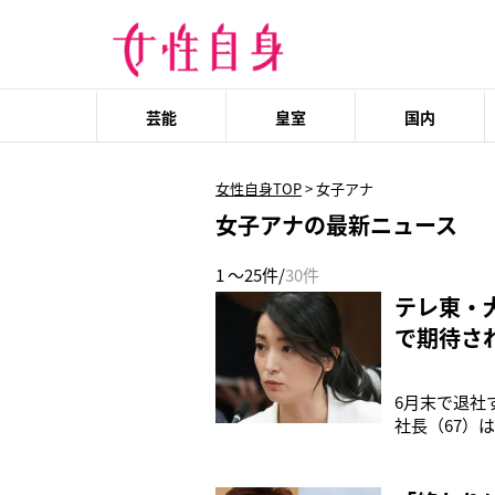
芸能
皇室
国内
女性自身TOP
>
女子アナ
女子アナの最新ニュース
1 ～25件/
30件
テレ東・
で期待さ
6月末で退社
社長（67）
として、活躍
今までの活躍
ば」と労った