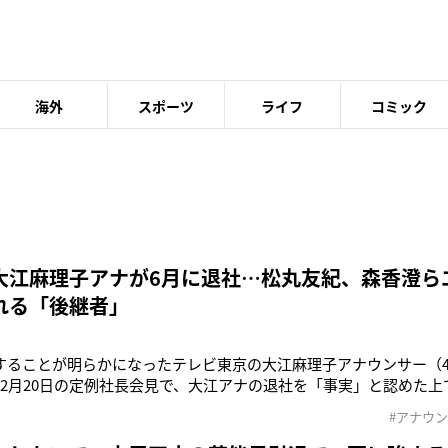
海外
スポーツ
ライフ
コミック
大江麻理子アナが6月に退社…松丸友紀、森香澄ら
れる「後継者」
することが明らかになったテレビ東京の大江麻理子アナウンサー（4
は2月20日の定例社長会見で、大江アナの退社を「事実」と認めた
していただきました。今回、お辞めになって少しゆっくりされたい
#アナウ
に社長として感謝すると同時に、これからテレビ東京のファンと
。退社後の予定