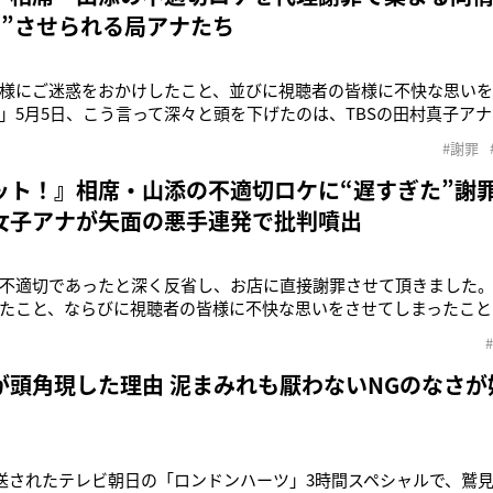
い”させられる局アナたち
様にご迷惑をおかけしたこと、並びに視聴者の皆様に不快な思いを
」5月5日、こう言って深々と頭を下げたのは、TBSの田村真子アナ
で画面が切り替わり、彼女が1人で登場して謝罪した。『ラヴィッ
#謝罪
のVTRが物議を醸していた。相席スタート・山添寛（37）が屋台
でに使用
ット！』相席・山添の不適切ロケに“遅すぎた”謝
女子アナが矢面の悪手連発で批判噴出
不適切であったと深く反省し、お店に直接謝罪させて頂きました
たこと、ならびに視聴者の皆様に不快な思いをさせてしまったこと
ヴィット！』（TBS系）で、こう謝罪したのは同局の田村真子アナ
で画面が切り替わり、彼女1人が登場するといった“異例”の放送が
放送回で紹介さ
が頭角現した理由 泥まみれも厭わないNGのなさが
放送されたテレビ朝日の「ロンドンハーツ」3時間スペシャルで、鷲見