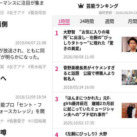
ーマンスに注目が集ま
芸能ランキング
優勝を争う「女性芸能人
朝日
#女子アナ
#鷲見玲奈
最終更新：2026/08/09 23
参加者が惰性で何メー
1時間
24時間
週間
月間
裏側
大野智 “お気に入りの場
所”に出没し…左腕の“びっ
2019/04/07 21:08
しりタトゥー”に現れた「驚
きの異変」
Rが放送され、ともに同
”が明らかになった。
2026/08/08 11:00
太田光（53）は「最
な実
#女子アナ
#青木裕子
菅野美穂長男がイケメンすぎ
がスタジオに来るって言
ると話題 公園で堺雅人より
門へ
有名人
2018/05/24 16:00
2018/12/09 18:54
「ほんまにつかれた」元E-
girls藤井萩花 離婚2カ月前
芸能プロ「セント・フ
に起こっていたミュージシャ
・フォースカレッジ」を開
ン夫への“ブチ切れ事件”
とあって、「スクール
アナ
#皆藤愛子
#川田裕美
2025/10/02 17:35
入社試験対策をはじめ、
で噂
《左腕にびっしり》大野