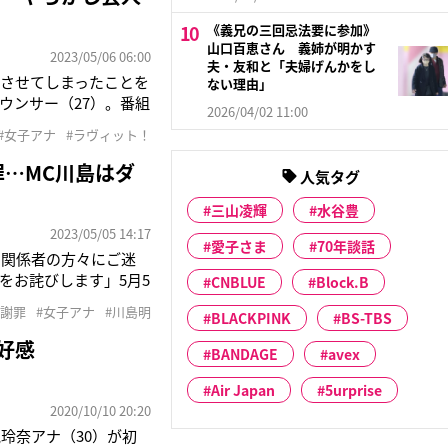
《義兄の三回忌法要に参加》
山口百恵さん 義姉が明かす
2023/05/06 06:00
夫・友和と「夫婦げんかをし
させてしまったことを
ない理由」
ウンサー（27）。番組
2026/04/02 11:00
ト！』では、2日の放送
#女子アナ
#ラヴィット！
で販売されている唐揚げ
罪…MC川島はダ
人気タグ
三山凌輝
水谷豊
2023/05/05 14:17
愛子さま
70年談話
。関係者の方々にご迷
をお詫びします」5月5
CNBLUE
Block.B
ウンサー（27）。番組
#謝罪
#女子アナ
#川島明
BLACKPINK
BS-TBS
あった。問題となった
好感
BANDAGE
avex
Air Japan
5urprise
2020/10/10 20:20
玲奈アナ（30）が初