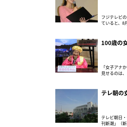
フジテレビの
ていると、8
トファン。昨
だ同棲はして
に支えている
100歳
「女子アナか
見せるのは、
してデビュー
ら天草テレビ
一昨年の8月
テレ朝の
テレビ朝日・
刊新潮」（新