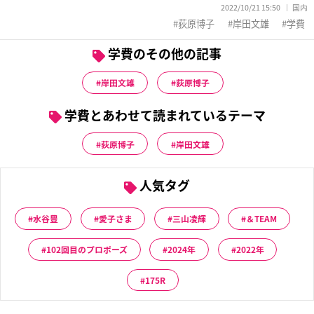
2022/10/21 15:50
国内
荻原博子
岸田文雄
学費
学費のその他の記事
岸田文雄
荻原博子
学費とあわせて読まれているテーマ
荻原博子
岸田文雄
人気タグ
水谷豊
愛子さま
三山凌輝
＆TEAM
102回目のプロポーズ
2024年
2022年
175R