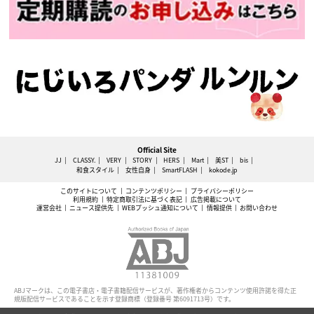
Official Site
JJ
CLASSY.
VERY
STORY
HERS
Mart
美ST
bis
和食スタイル
女性自身
SmartFLASH
kokode.jp
このサイトについて
コンテンツポリシー
プライバシーポリシー
利用規約
特定商取引法に基づく表記
広告掲載について
運営会社
ニュース提供先
WEBプッシュ通知について
情報提供
お問い合わせ
ABJマークは、この電子書店・電子書籍配信サービスが、著作権者からコンテンツ使用許諾を得た正
規版配信サービスであることを示す登録商標（登録番号 第6091713号）です。