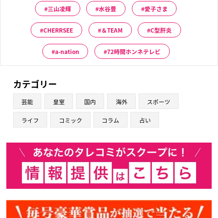
三山凌輝
水谷豊
愛子さま
CHERRSEE
＆TEAM
C型肝炎
a-nation
72時間ホンネテレビ
カテゴリー
芸能
皇室
国内
海外
スポーツ
ライフ
コミック
コラム
占い