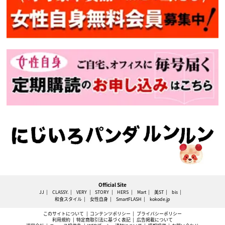
Official Site
JJ
CLASSY.
VERY
STORY
HERS
Mart
美ST
bis
和食スタイル
女性自身
SmartFLASH
kokode.jp
このサイトについて
コンテンツポリシー
プライバシーポリシー
利用規約
特定商取引法に基づく表記
広告掲載について