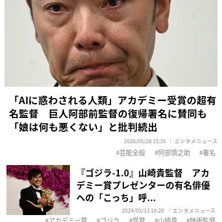
「AIに惑わされる人類」アカデミー受賞の超有
名監督 巨人阿部前監督の復帰署名に賛同も
「娘は何も悪くない」と批判続出
2026/05/28 15:35
エンタメニュース
芸能全般
阿部慎之助
署名
『ゴジラ-1.0』山崎貴監督 アカ
デミー賞プレゼンターの有名俳優
への「こっち」呼...
2024/03/13 16:20
エンタメニュース
アカデミー賞
ゴジラ
受賞
山崎貴
映画監督