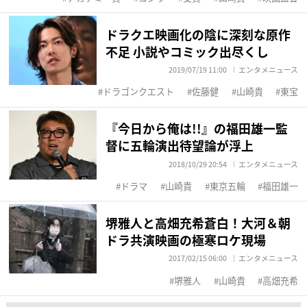
ドラクエ映画化の陰に深刻な原作
不足 小説やコミック出尽くし
2019/07/19 11:00
エンタメニュース
ドラゴンクエスト
佐藤健
山崎貴
東宝
『今日から俺は!!』の福田雄一監
督に五輪演出待望論が浮上
2018/10/29 20:54
エンタメニュース
ドラマ
山崎貴
東京五輪
福田雄一
堺雅人と高畑充希蒼白！大河＆朝
ドラ共演映画の極寒ロケ現場
2017/02/15 06:00
エンタメニュース
堺雅人
山崎貴
高畑充希