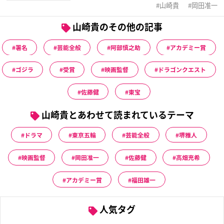
山崎貴
岡田准一
山崎貴のその他の記事
署名
芸能全般
阿部慎之助
アカデミー賞
ゴジラ
受賞
映画監督
ドラゴンクエスト
佐藤健
東宝
山崎貴とあわせて読まれているテーマ
ドラマ
東京五輪
芸能全般
堺雅人
映画監督
岡田准一
佐藤健
高畑充希
アカデミー賞
福田雄一
人気タグ