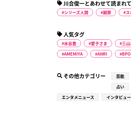
川合俊一とあわせて読まれ
シリーズ人間
謝罪
ス
人気タグ
水谷豊
愛子さま
三山
AMEMIYA
ANRI
BPO
その他カテゴリー
芸能
占い
エンタメニュース
インタビュー