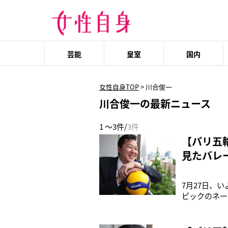
芸能
皇室
国内
女性自身TOP
>
川合俊一
川合俊一の最新ニュース
1 ～3件/
3件
【パリ五
見たバレ
7月27日、
ピックのネー
は、勝利の女
任して以来、
ンの石川祐希