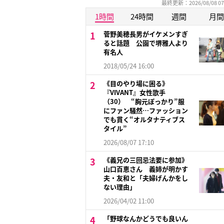
最終更新：2026/08/08 07
1時間
24時間
週間
月間
菅野美穂長男がイケメンすぎ
ると話題 公園で堺雅人より
有名人
2018/05/24 16:00
《目のやり場に困る》
『VIVANT』女性歌手
（30） “胸元ぽっかり”服
にファン騒然…ファッション
でも貫く“オルタナティブス
タイル”
2026/08/07 17:10
《義兄の三回忌法要に参加》
山口百恵さん 義姉が明かす
夫・友和と「夫婦げんかをし
ない理由」
2026/04/02 11:00
「野球なんかどうでも良いん