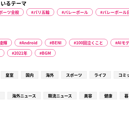
ているテーマ
ポーツ全般
パリ五輪
バレーボール
バレーボール
凌輝
Android
BENI
100回泣くこと
AIモ
2021年
BGM
皇室
国内
海外
スポーツ
ライフ
コミ
海外ニュース
韓流ニュース
美容
健康
暮