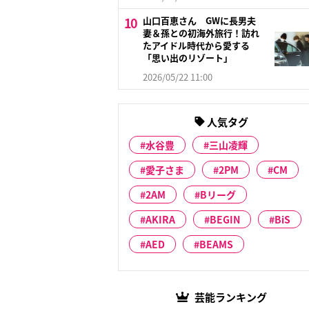
山口百恵さん GWに長男夫
妻＆孫との初海外旅行！訪れ
たアイドル時代から愛する
「思い出のリゾート」
2026/05/22 11:00
人気タグ
水谷豊
三山凌輝
愛子さま
2PM
CM
2AM
Bリーグ
AKIRA
BEGIN
BiS
AED
BEAMS
芸能ランキング