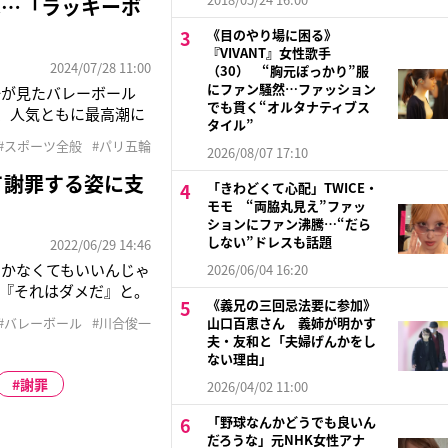
は…「ラッキーボ
《目のやり場に困る》
『VIVANT』女性歌手
2024/07/28 11:00
（30） “胸元ぽっかり”服
にファン騒然…ファッション
一が見たバレーボール
でも貫く“オルタナティブス
、人気ともに最高潮に
タイル”
獲得。“史上最強”と称
#スポーツ全般
#パリ五輪
2026/08/07 17:10
61）の姿があった。
て謝罪する姿に支
「きわどくて心配」TWICE・
モモ “両脇丸見え”ファッ
ションにファン沸騰…“だら
しない”ドレスも話題
2022/06/29 14:46
開かなくてもいいんじゃ
2026/06/04 16:20
『それはダメだ』と。
《義兄の三回忌法要に参加》
ければいけない」6月
#バレーボール
#川合俊一
山口百恵さん 義姉が明かす
会見を開いた大阪府バ
夫・友和と「夫婦げんかをし
ない理由」
謝罪
2026/04/02 11:00
「野球なんかどうでも良いん
だろうな」元NHK女性アナ