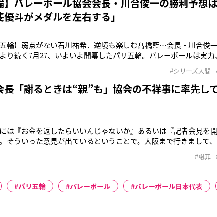
輪】バレーボール協会会長・川合俊一の勝利予想
斐優斗がメダルを左右する」
五輪】弱点がない石川祐希、逆境も楽しむ髙橋藍…会長・川合俊
より続く7月27、いよいよ開幕したパリ五輪。バレーボールは実力
オリンピックのネーションズリーグでは男女ともに初の銀メダルを
#シリーズ人間
の陰には、勝利の女神の寵愛を受けるラッキーボーイ、川合俊一（
長に就任して以来、
会長「謝るときは“親”も」協会の不祥事に率先し
には『お金を返したらいいんじゃないか』あるいは『記者会見を
。そういった意見が出ているということで。大阪まで行きまして、
ったなら悪いことをやったと反省してもらって、しっかり公表しな
#謝罪
語ったのは日本バレーボール協会の川合俊一会長（59）だ。同日、
会は会見。そこで、
パリ五輪
バレーボール
バレーボール日本代表