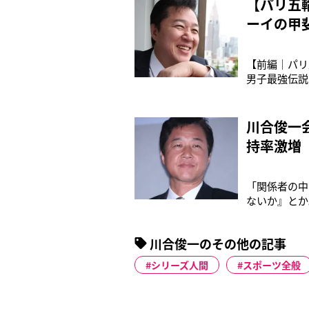
【パリ五
ーイの甲
【前編｜パリ
男子最強伝説
達している。
されるチーム
川合が協会会
川合俊一
持率激増
「関係者の中
ないか』とか
悪いことをや
28日、こう
川合俊一のその他の記事
レーボール協
シリーズ人間
スポーツ全般