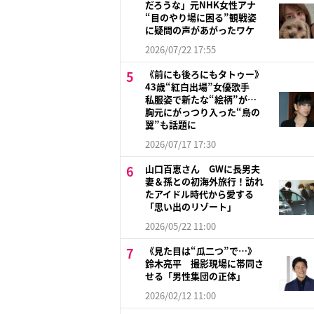
だろうな」元NHK女性アナ
“目のやり場に困る”観戦姿
に疑問の声があがったワケ
2026/07/22 17:55
《前にも後ろにもタトゥー》
43歳“紅白出場”女優歌手
私服姿で新たな“絵柄”が…
胸元にがっつり入った“鳥の
翼”も話題に
2026/07/17 17:30
山口百恵さん GWに長男夫
妻＆孫との初海外旅行！訪れ
たアイドル時代から愛する
「思い出のリゾート」
2026/05/22 11:00
《見た目は“瓜二つ”で…》
鈴木亮平 撮影現場に帯同さ
せる「男性集団の正体」
2026/02/12 11:00