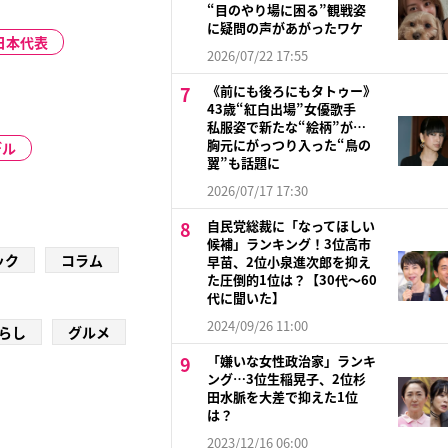
“目のやり場に困る”観戦姿
に疑問の声があがったワケ
日本代表
2026/07/22 17:55
《前にも後ろにもタトゥー》
43歳“紅白出場”女優歌手
私服姿で新たな“絵柄”が…
胸元にがっつり入った“鳥の
デル
翼”も話題に
2026/07/17 17:30
自民党総裁に「なってほしい
候補」ランキング！3位高市
ック
コラム
早苗、2位小泉進次郎を抑え
た圧倒的1位は？【30代〜60
代に聞いた】
2024/09/26 11:00
らし
グルメ
「嫌いな女性政治家」ランキ
ング…3位生稲晃子、2位杉
田水脈を大差で抑えた1位
は？
2023/12/16 06:00