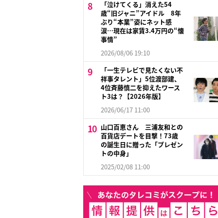
「泣けてくる」消えた54
歳“旧ジャニ”アイドル 8年
ぶり“本業”姿にネット感
涙…現在は家賃3.4万円の“懐
事情”
2026/08/06 19:10
「一生テレビで見たくない不
祥事タレント」5位渡部建、
4位斉藤慎二を抑えたワース
ト3は？【2026年版】
2026/06/17 11:00
山口百恵さん 三浦友和との
百貨店デートを目撃！73歳
の誕生日に贈った「プレゼン
トの中身」
2025/02/08 11:00