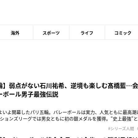
海外
スポーツ
ライフ
コミック
輪】弱点がない石川祐希、逆境も楽しむ髙橋藍…
ーボール男子最強伝説
いよいよ開幕したパリ五輪。バレーボールは実力、人気ともに最高潮
ションズリーグでは男女ともに初の銀メダルを獲得。“史上最強”
神の寵愛を受けるラッキーボーイ、川合俊一（61）の姿があった
#シリーズ人間
日本代表は勝ちを重ね、勢いは止まらない。「金メダルを本気で
は言う。「メダルを