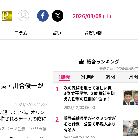
2026/08/08
(土)
コラム
占い
お買い物
総合ランキング
最終更新：2026/08/08 07
1時間
24時間
週間
月間
会長・川合俊一が
次の政権を取ってほしい党
3位 立憲民主、2位 維新を抑
えた衝撃の圧倒的1位は？
2024/07/28 11:00
2023/12/03 06:00
に達している。オリン
と称されるチームの陰に
菅野美穂長男がイケメンすぎ
ると話題 公園で堺雅人より
。川合が協会会長に就
#スポーツ全般
#パリ五輪
有名人
目指す」男子キャプテ
2018/05/24 16:00