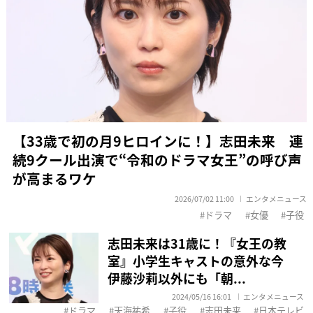
【33歳で初の月9ヒロインに！】志田未来 連
続9クール出演で“令和のドラマ女王”の呼び声
が高まるワケ
2026/07/02 11:00
エンタメニュース
ドラマ
女優
子役
志田未来は31歳に！『女王の教
室』小学生キャストの意外な今
伊藤沙莉以外にも「朝...
2024/05/16 16:01
エンタメニュース
ドラマ
天海祐希
子役
志田未来
日本テレビ