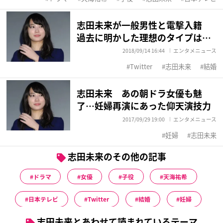
志田未来が一般男性と電撃入籍
過去に明かした理想のタイプは…
2018/09/14 16:44
エンタメニュース
Twitter
志田未来
結婚
志田未来 あの朝ドラ女優も魅
了…妊婦再演にあった仰天演技力
2017/09/29 19:00
エンタメニュース
妊婦
志田未来
志田未来のその他の記事
ドラマ
女優
子役
天海祐希
日本テレビ
Twitter
結婚
妊婦
志田未来とあわせて読まれているテーマ