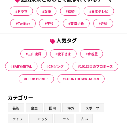
ドラマ
女優
結婚
日本テレビ
Twitter
子役
天海祐希
妊婦
人気タグ
三山凌輝
愛子さま
水谷豊
BABYMETAL
CMソング
101回目のプロポーズ
CLUB PRINCE
COUNTDOWN JAPAN
カテゴリー
芸能
皇室
国内
海外
スポーツ
ライフ
コミック
コラム
占い