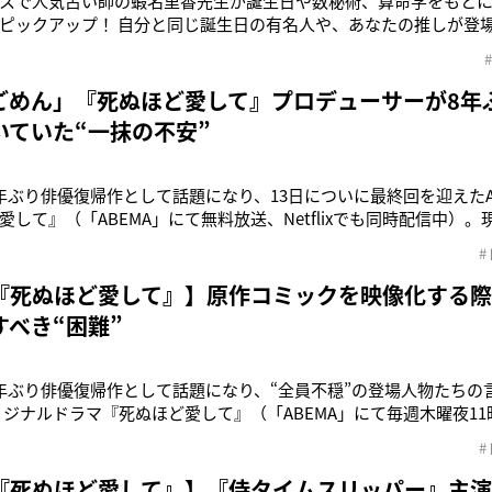
スで人気占い師の蝦名里香先生が誕生日や数秘術、算命学をもと
ピックアップ！ 自分と同じ誕生日の有名人や、あなたの推しが登場
、第2位は9月14日生まれの成宮寛貴（42）！ストイックに生きる
れとしては「自由に」がキーワードなので、フットワークを軽く
位に選ばれたのは9
ごめん」『死ぬほど愛して』プロデューサーが8年
いていた“一抹の不安”
年ぶり俳優復帰作として話題になり、13日についに最終回を迎えたA
愛して』（「ABEMA」にて無料放送、Netflixでも同時配信中）。
”のために2度見・3度見をしている人たちによる視聴も好調だ。本
#
ヒット作『金田一少年の事件簿』などで知られる天樹征丸氏の同
『死ぬほど愛して』】原作コミックを映像化する
すべき“困難”
年ぶり俳優復帰作として話題になり、“全員不穏”の登場人物たちの
オリジナルドラマ『死ぬほど愛して』（「ABEMA」にて毎週木曜夜1
xでも同時配信中）。物語はクライマックスに突入し、次回はいよいよ最
#
部数1億部以上突破のヒット作『金田一少年の事件簿』などで知ら
純愛サスペ
『死ぬほど愛して』】『侍タイムスリッパー』主