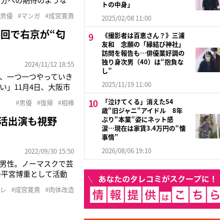
トの中身」
して』（3月27日より
#男優
#マンガ
#成宮寛貴
2025/02/08 11:00
女性自身』で連載してい
回で右京が“匂
《撮影者は百恵さん？》三浦
友和 念願の「縁結び神社」
訪問を報告も…俳優業好調の
独り身次男（40）は“抱負な
2024/11/12 18:55
し”
、一つ一つやっていき
2025/11/19 11:00
」11月4日、大阪市
帰を宣言したのは成宮寛
「泣けてくる」消えた54
#男優
#復帰
#相棒
』（フジテレビ系）など
歳“旧ジャニ”アイドル 8年
復活出演も視野
ぶり“本業”姿にネット感
涙…現在は家賃3.4万円の“懐
事情”
2026/08/06 19:10
2022/09/30 15:50
男性。ノーマスクで芸
の平宮博重として活動
惑は否定しながらも、
トレ
#成宮寛貴
#肉体改造
ンダではデザイナーの