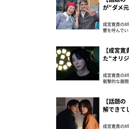
が“ダメ
成宮寛貴の8
響を呼んでい
料放送、Ne
件簿』などで
る「女性記者
【成宮寛
た“オリ
成宮寛貴の8
衝撃的な展開
木曜夜11時
『金田一少年
活の裏で巻き
【話題の
解できて
成宮寛貴の8