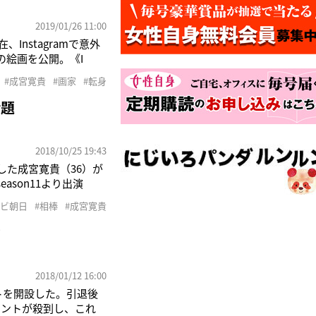
2019/01/26 11:00
Instagramで意外
の絵画を公開。《I
うコメントとともに公開した絵画は絶
#成宮寛貴
#画家
#転身
話題
2018/10/25 19:43
退した成宮寛貴（36）が
son11より出演
3の最終回ではカイトが罪
レビ朝日
#相棒
#成宮寛貴
その後16年12月
？
2018/01/12 16:00
トを開設した。引退後
メントが殺到し、これ