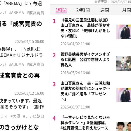
最終更新：2026/08/07 15
「ABEMA」にて毎週
億以上突破のヒット作
1時間
24時間
週間
月間
ンガ
#ABEMA
#成宮寛貴
スペンス。幸せな結婚生
《義兄の三回忌法要に参加》
語る「成宮寛貴の
山口百恵さん 義姉が明かす
夫・友和と「夫婦げんかをし
ない理由」
2025/04/15 06:00
2026/04/02 11:00
」、「Netflix日
菅野美穂長男がイケメンすぎ
BEMAオリジナルドラ
ると話題 公園で堺雅人より
xでも同時配信中）。本
ンガ
#ABEMA
#成宮寛貴
有名人
る天樹征丸氏の同名漫
2018/05/24 16:00
”成宮寛貴との再
山口百恵さん 夫・三浦友和
が親友の認知症にショック…
2025/03/12 16:00
支えに孫と贈る「プレゼン
ト」
送が決まっています。最近
があるそうです」（制作
2026/08/07 11:00
終回スペシャル前篇（テ
ドラマ
#男優
#テレビ朝日
「一生テレビで見たくない不
四半世紀が過ぎた
祥事タレント」5位渡部建、
のきっかけとな
4位斉藤慎二を抑えたワース