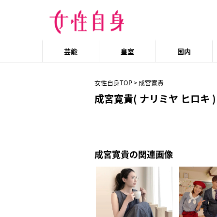
芸能
皇室
国内
女性自身TOP
>
成宮寛貴
成宮寛貴( ナリミヤ ヒロキ )
成宮寛貴の関連画像