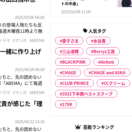
トの中身」
2025/02/08 11:00
2025/05/06 06:00
リの登場人物たちも反
毎週木曜夜11時より無
人気タグ
ット作『金田一少年の事
ドラマ
#マンガ
#ABEMA
愛子さま
水谷豊
結婚生活の裏で巻き起こ
と一緒に作り上げ
三山凌輝
Berryz工房
BLACKPINK
Airbnb
2025/04/29 06:00
CHAGE
CHAGE and ASKA
たちと、先の読めない
「ABEMA」にて毎週
CLUB PRINCE
CCクリーム
億以上突破のヒット作
ドラマ
#マンガ
#ABEMA
2022下半期ベストスクープ
スペンス。幸せな結婚生
寛貴が感じた「理
175R
2025/04/22 13:20
芸能ランキング
たちと、先の読めない