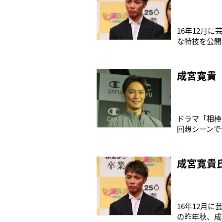
16年12月に
な特技を公開
think that
妙な色使いと
成宮寛貴
ドラマ「相棒 
回想シーンで
し、“カイト
を犯して逮捕
成宮寛貴
16年12月
の昨年秋、成