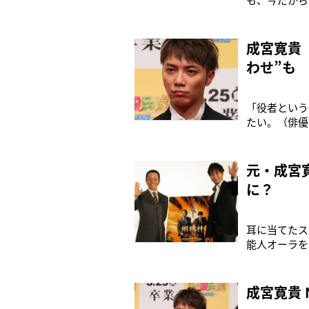
思いをもって
放送開始）に
た同名漫画の
成宮寛貴
わせ”も
「役者という
たい。（俳優
住之江区の住
貴（42）。
人気作品に多
元・成宮
に？
耳に当てたス
能人オーラを
している。「
芸能界を引退
仕事をしてい
成宮寛貴