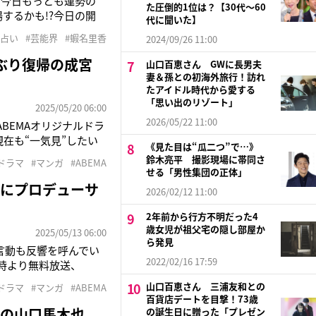
に今日もっとも運勢の
た圧倒的1位は？【30代〜60
するかも!?今日の開
代に聞いた】
ことで成功を掴む人
#占い
#芸能界
#蝦名里香
2024/09/26 11:00
すると素敵な出会いがあ
ぶり復帰の成宮
山口百恵さん GWに長男夫
妻＆孫との初海外旅行！訪れ
たアイドル時代から愛する
「思い出のリゾート」
2025/05/20 06:00
2026/05/22 11:00
BEMAオリジナルドラ
現在も“一気見”したい
《見た目は“瓜二つ”で…》
作は、累計発行部数1億
鈴木亮平 撮影現場に帯同さ
ドラマ
#マンガ
#ABEMA
名漫画が原作の純愛サ
せる「男性集団の正体」
際にプロデューサ
2026/02/12 11:00
2年前から行方不明だった4
歳女児が祖父宅の隠し部屋か
2025/05/13 06:00
ら発見
言動も反響を呼んでい
2022/02/16 17:59
1時より無料放送、
終回を迎える。本作
山口百恵さん 三浦友和との
ドラマ
#マンガ
#ABEMA
れる天樹征丸氏の同名
百貨店デートを目撃！73歳
演の山口馬木也
の誕生日に贈った「プレゼン