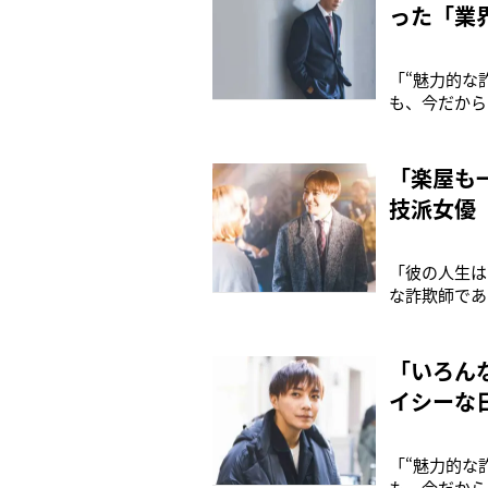
った「業
「“魅力的な
も、今だから
思いをもって
放送開始）に
（悪漢）物語
「楽屋も
技派女優
「彼の人生は
な詐欺師であ
ABEMAオ
る成宮寛貴（
じる。同作は
「いろん
イシーな
「“魅力的な
も、今だから