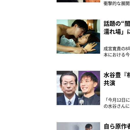
衝撃的な展開
木曜夜11時
『金田一少年
活の裏で巻き
話題の“
濡れ場」
成宮寛貴の8
本における今
マ『死ぬほど
作は累計発行
水谷豊『
共演
「今月12日に
の水谷さんに
関係者）3月
レビ朝日系）
自ら原作