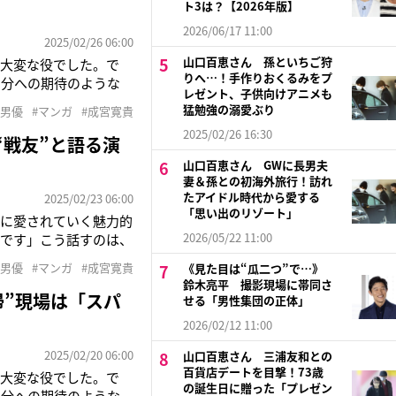
ト3は？【2026年版】
2026/06/17 11:00
2025/02/26 06:00
山口百恵さん 孫といちご狩
く大変な役でした。で
りへ…！手作りおくるみをプ
自分への期待のような
レゼント、子供向けアニメも
して』（3月27日より
猛勉強の溺愛ぶり
#男優
#マンガ
#成宮寛貴
意が渦巻くピカレスク
2025/02/26 16:30
“戦友”と語る演
山口百恵さん GWに長男夫
妻＆孫との初海外旅行！訪れ
たアイドル時代から愛する
2025/02/23 06:00
「思い出のリゾート」
性に愛されていく魅力的
2026/05/22 11:00
いです」こう話すのは、
年ぶりの俳優復帰を遂げ
#男優
#マンガ
#成宮寛貴
《見た目は“瓜二つ”で…》
ドラマで、主人公を演
鈴木亮平 撮影現場に帯同さ
帰”現場は「スパ
せる「男性集団の正体」
2026/02/12 11:00
2025/02/20 06:00
山口百恵さん 三浦友和との
百貨店デートを目撃！73歳
く大変な役でした。で
の誕生日に贈った「プレゼン
自分への期待のような