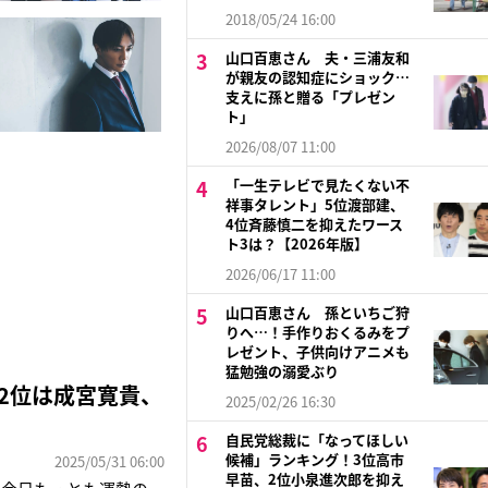
2018/05/24 16:00
山口百恵さん 夫・三浦友和
が親友の認知症にショック…
支えに孫と贈る「プレゼン
ト」
2026/08/07 11:00
「一生テレビで見たくない不
祥事タレント」5位渡部建、
4位斉藤慎二を抑えたワース
ト3は？【2026年版】
2026/06/17 11:00
山口百恵さん 孫といちご狩
りへ…！手作りおくるみをプ
レゼント、子供向けアニメも
猛勉強の溺愛ぶり
2位は成宮寛貴、
2025/02/26 16:30
自民党総裁に「なってほしい
候補」ランキング！3位高市
2025/05/31 06:00
早苗、2位小泉進次郎を抑え