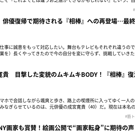
挑みました」こう話すのは、ABEMAオリジナルドラマ『死ぬほど愛
て8年ぶりの俳優復帰を遂げる成宮寛貴（42）。21年～22年に『
実写ドラマ
 俳優復帰で期待される『相棒』への再登場…最終
仕事に誠意をもって対応したい。舞台もテレビもそれぞれ違うので
業を）長くやってきたので今の自分を変に守らず、挑戦していきたい
之江ボートレース場で開催されたトークショーに出演し、俳優復
『ブラッディ・マンデイ』（TBS系）や、『ハチミツとクローバー
数出演していた
寛貴 目撃した変貌のムキムキBODY！『相棒』
マホで会話しながら颯爽と歩き、路上の喫煙所に入ってゆく一人の
みなぎらせているのは、元俳優の成宮寛貴（40）だ。現在は本名
成宮さんは’16年に『フライデー』で薬物疑惑を報じられると、疑
#筋
しました。その後ドイツやスウェーデンなど海外で暮らし、オラ
たそうですが、コロナ
 NY画家も賞賛！絵画公開で“画家転身”に期待の声