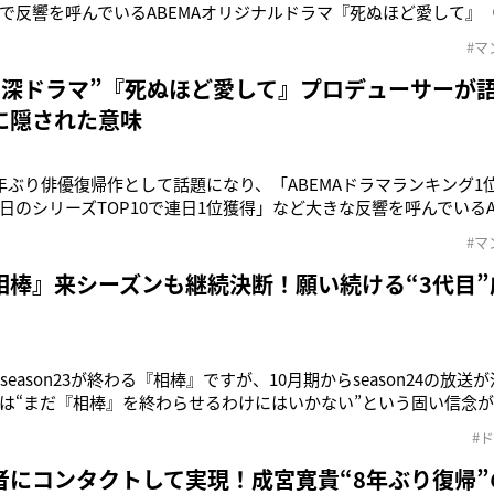
で反響を呼んでいるABEMAオリジナルドラマ『死ぬほど愛して』（
より無料放送、Netflixでも同時配信中）。本作は、累計発行部数1
#マ
の事件簿』などで知られる天樹征丸氏の同名漫画が原作の純愛サ
起こる
闇深ドラマ”『死ぬほど愛して』プロデューサーが
に隠された意味
年ぶり俳優復帰作として話題になり、「ABEMAドラマランキング1位獲得
日のシリーズTOP10で連日1位獲得」など大きな反響を呼んでいるA
愛して』（「ABEMA」にて毎週木曜夜11時より無料放送、Netfli
#マ
部数1億以上突破のヒット作『金田一少年の事件簿』などで知られ
相棒』来シーズンも継続決断！願い続ける“3代目
season23が終わる『相棒』ですが、10月期からseason24の放
は“まだ『相棒』を終わらせるわけにはいかない”という固い信念
5日に放送された水谷豊（72）の主演ドラマ『相棒season23』最
#
は世帯視聴率10.1％（関東地区）を記録。初回放送の2000年から
者にコンタクトして実現！成宮寛貴“8年ぶり復帰”