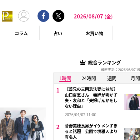
2026/08/07
(金)
コラム
占い
お買い物
総合ランキング
最終更新：2026/08/07 15
1時間
24時間
週間
月間
《義兄の三回忌法要に参加》
山口百恵さん 義姉が明かす
夫・友和と「夫婦げんかをし
ない理由」
2026/04/02 11:00
菅野美穂長男がイケメンすぎ
ると話題 公園で堺雅人より
有名人