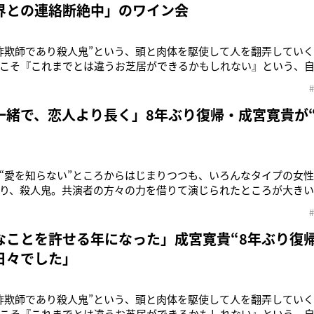
界との連絡断絶中」のワイン会
詐欺師であり殺人鬼”という、頭と肉体を駆使して人を翻弄してい
こそ『これまでとは違うお芝居ができるかもしれない』という、
挑みました」こう話すのは、ABEMAオリジナルドラマ『死ぬほど愛
て8年ぶりの俳優復帰を遂げる成宮寛貴（42）。同作は、強靭な殺
であり、失われ
一緒で、恋人より長く」8年ぶり復帰・成宮寛貴が
“愛を知らない”ところからはじまりつつも、いろんなタイプの女
り、殺人鬼。共演者の方々の力を借りて演じられたところが大き
リジナルドラマ『死ぬほど愛して』（3月27日より放送開始）にて8
42）。21年～22年に『女性自身』で連載していた同名漫画の実写
、強靭な
なことを許せる年になった」成宮寛貴“8年ぶり復
日々でした」
詐欺師であり殺人鬼”という、頭と肉体を駆使して人を翻弄してい
こそ『これまでとは違うお芝居ができるかもしれない』という、