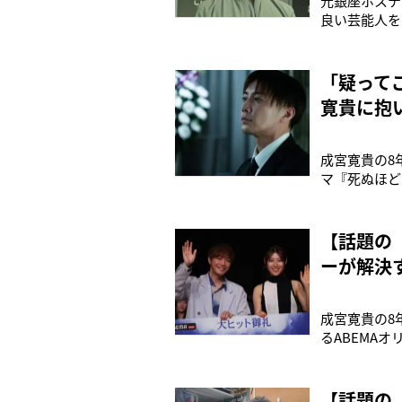
元銀座ホステ
良い芸能人を
運最強有名人
生！運気の流
りそう。第1
「疑って
寛貴に抱
成宮寛貴の8
マ『死ぬほど
人や、“考察
部以上突破の
スペンス。幸
【話題の
ーが解決
成宮寛貴の8
るABEMA
Netfli
は、累計発行
漫画が原作の
【話題の