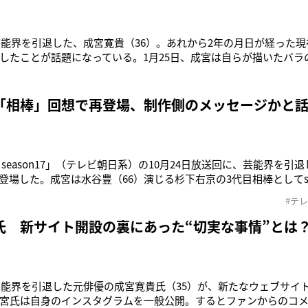
芸能界を引退した、成宮寛貴（36）。あれから2年の月日が経った現在、
したことが話題になっている。1月25日、成宮は自らが描いたバラ
 it will never be completed forever. But for now》とい
タッチで、素人が描いたとは思えな
「相棒」回想で再登場、制作側のメッセージかと
season17」（テレビ朝日系）の10月24日放送回に、芸能界を引
登場した。成宮は水谷豊（66）演じる杉下右京の3代目相棒としてsea
くん”として視聴者に親しまれていた。しかし15年3月、season1
#テ
されるという展開に。同回をもって成宮は「相棒」を卒業となった。
氏 新サイト開設の裏にあった“切実な事情”とは
に芸能界を引退した元俳優の成宮寛貴氏（35）が、新たなウェブサイ
宮氏は自身のインスタグラムを一般公開。するとファンからのコ