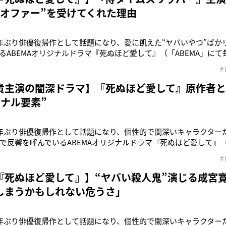
元オファー”を受けてくれた理由
年ぶり俳優復帰作として話題になり、愛に飢えた“ヤバいやつ”ばか
るABEMAオリジナルドラマ『死ぬほど愛して』（「ABEMA」にて
tflixでも同時配信中）。本作は、累計発行部数1億部以上突破のヒ
#
知られる天樹征丸氏の同名漫画が原作の純愛サスペンス。幸せな
殺
貴主演の闇深ドラマ】『死ぬほど愛して』原作者
ジナル要素”
年ぶり俳優復帰作として話題になり、個性的で闇深いキャラクター
で反響を呼んでいるABEMAオリジナルドラマ『死ぬほど愛して』（
より無料放送、Netflixでも同時配信中）。本作は、累計発行部数1
#
の事件簿』などで知られる天樹征丸氏の同名漫画が原作の純愛サ
起こる
『死ぬほど愛して』】“ヤバい殺人鬼”演じる成宮
しまうかもしれない危うさ」
年ぶり俳優復帰作として話題になり、個性的で闇深いキャラクター