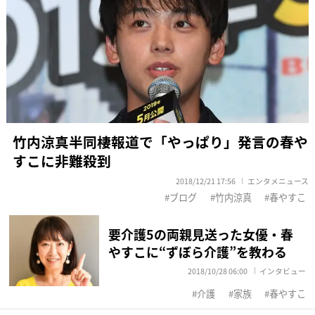
竹内涼真半同棲報道で「やっぱり」発言の春や
すこに非難殺到
2018/12/21 17:56
エンタメニュース
ブログ
竹内涼真
春やすこ
要介護5の両親見送った女優・春
やすこに“ずぼら介護”を教わる
2018/10/28 06:00
インタビュー
介護
家族
春やすこ