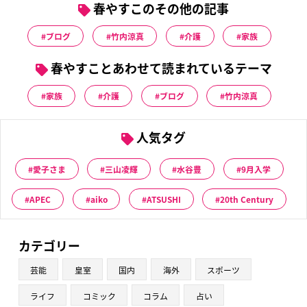
春やすこのその他の記事
ブログ
竹内涼真
介護
家族
春やすことあわせて読まれているテーマ
家族
介護
ブログ
竹内涼真
人気タグ
愛子さま
三山凌輝
水谷豊
9月入学
APEC
aiko
ATSUSHI
20th Century
カテゴリー
芸能
皇室
国内
海外
スポーツ
ライフ
コミック
コラム
占い