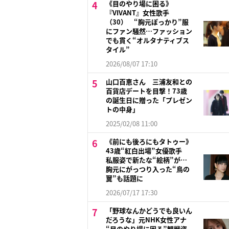
《目のやり場に困る》
『VIVANT』女性歌手
（30） “胸元ぽっかり”服
にファン騒然…ファッション
でも貫く“オルタナティブス
タイル”
2026/08/07 17:10
山口百恵さん 三浦友和との
百貨店デートを目撃！73歳
の誕生日に贈った「プレゼン
トの中身」
2025/02/08 11:00
《前にも後ろにもタトゥー》
43歳“紅白出場”女優歌手
私服姿で新たな“絵柄”が…
胸元にがっつり入った“鳥の
翼”も話題に
2026/07/17 17:30
「野球なんかどうでも良いん
だろうな」元NHK女性アナ
“目のやり場に困る”観戦姿