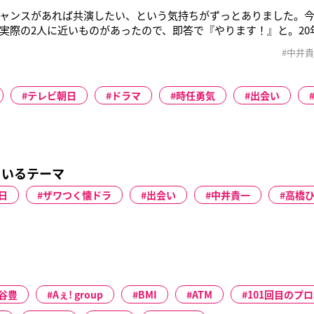
ャンスがあれば共演したい、という気持ちがずっとありました。今
実際の2人に近いものがあったので、即答で『やります！』と。20
。何年か会っていなくても、つい昨日会っていたような間柄です」
#中井
った。僕らは戦友という感じ。いつでも同じ現場にいられる仲だ
ドモーニングショー』
テレビ朝日
ドラマ
時任勇気
出会い
ているテーマ
日
ザワつく懐ドラ
出会い
中井貴一
高橋
谷豊
Aぇ! group
BMI
ATM
101回目のプ