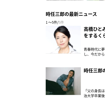
時任三郎の最新ニュース
1 ～5件/
5件
高橋ひと
をするく
青春時代に夢
し、今だから
年）】四流大
や恋愛への葛
の1つに。「
時任三郎
「父の身長は
治大学卒業後
23時15分