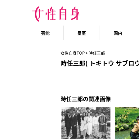
芸能
皇室
国内
女性自身TOP
>
時任三郎
時任三郎( トキトウ サブロウ
時任三郎の関連画像