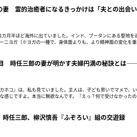
決意した。「僕の評価が父にも影響が及ぶかもしれない。父に迷
に頑張り
の妻 霊的治癒者になるきっかけは「夫との出会
1カ月半ほど海外に出ていました。インド、ブータンにある聖地を
ーニヨガ（※ヨガの一種で、身体面よりも、より精神面の変化を重
日でした。これまでも、さまざまな国を巡ってきましたが、いつ
ージに恵まれることに感謝しています」大きな瞳を輝かせながら
50）。ライフ・カウン
年目 時任三郎の妻が明かす夫婦円満の秘訣とは―
カホコ』は、私も見ていました。主人は、子ども思いでマメで、
な感じですよ。本当に無欲なんです。『えっ？何で受けなかったの!
、“すごい仕事”をあっさり断ってしまったり。お金にも執着しま
も知らないし……、あっユニクロは知っていましたね。ふつうの
とたどり着けるよ
、時任三郎、柳沢慎吾『ふぞろい』組の交遊録