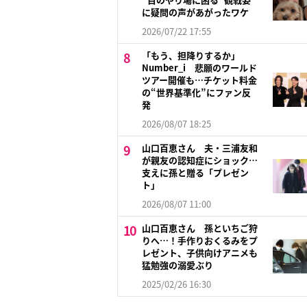
に疑問の声があがったワケ
2026/07/22 17:55
「もう、担降りするか」
Number_i 悲願のワールド
ツアー開催も…チケット料金
の“世界基準化”にファン反
発
2026/08/07 18:25
山口百恵さん 夫・三浦友和
が親友の認知症にショック…
支えに孫と贈る「プレゼン
ト」
2026/08/07 11:00
山口百恵さん 孫といちご狩
りへ…！手作りおくるみをプ
レゼント、子供向けアニメも
猛勉強の溺愛ぶり
2025/02/26 16:30