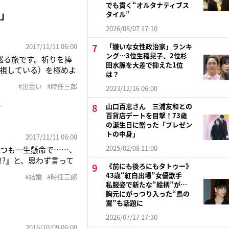
惑がかからないよう、
でも貫く“オルタナティブス
い」
タイル”
2026/08/07 17:10
2017/11/11 06:00
「嫌いな女性政治家」ランキ
ング…3位生稲晃子、2位杉
巡る旅です。祈りを捧
田水脈を大差で抑えた1位
視している）を極めよ
は？
も素晴らしい出会いや、
#出会い
#時任三郎
2023/12/16 06:00
、話してくれたのは時
―
山口百恵さん 三浦友和との
百貨店デートを目撃！73歳
の誕生日に贈った「プレゼン
トの中身」
2017/11/11 06:00
2025/02/08 11:00
いつも一生懸命で……、
?』と、思わず言って
《前にも後ろにもタトゥー》
せんし、物欲もない、ブ
43歳“紅白出場”女優歌手
#結婚
#時任三郎
人なら、ヨガで瞑想をし
私服姿で新たな“絵柄”が…
胸元にがっつり入った“鳥の
翼”も話題に
2026/07/17 17:30
2016/10/09 06:00