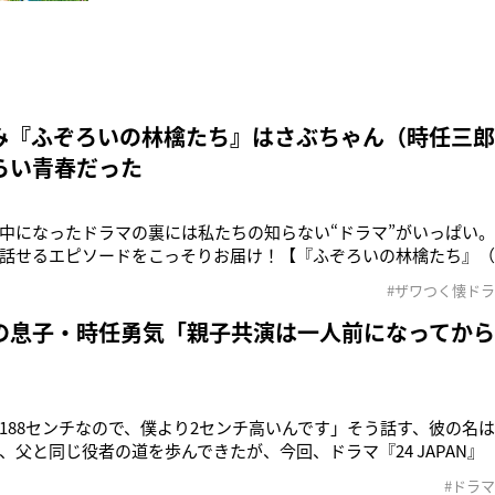
み『ふぞろいの林檎たち』はさぶちゃん（時任三
らい青春だった
中になったドラマの裏には私たちの知らない“ドラマ”がいっぱい
話せるエピソードをこっそりお届け！【『ふぞろいの林檎たち』（TBS
学に通う仲手川良雄（中井貴一）、岩田健一（時任三郎）、西寺
#ザワつく懐ドラ
藤を描いた青春群像劇。パート1からパート4まで制作され、脚本
高校3年生の夏休み
の息子・時任勇気「親子共演は一人前になってか
188センチなので、僕より2センチ高いんです」そう話す、彼の名は
、父と同じ役者の道を歩んできたが、今回、ドラマ『24 JAPAN
〜、一部地域を除く）へのレギュラー出演が決定。これを機に、時任三
#ドラマ