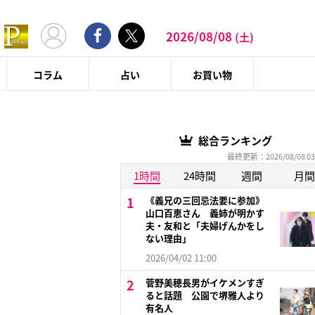
2026/08/08
(土)
コラム
占い
お買い物
総合ランキング
最終更新：2026/08/08 03
1時間
24時間
週間
月間
《義兄の三回忌法要に参加》
山口百恵さん 義姉が明かす
夫・友和と「夫婦げんかをし
ない理由」
2026/04/02 11:00
菅野美穂長男がイケメンすぎ
ると話題 公園で堺雅人より
有名人