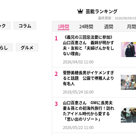
芸能ランキング
最終更新：2026/08/08 03
ック
コラム
1時間
24時間
週間
月間
《義兄の三回忌法要に参加》
山口百恵さん 義姉が明かす
らし
グルメ
夫・友和と「夫婦げんかをし
ない理由」
2026/04/02 11:00
菅野美穂長男がイケメンすぎ
ると話題 公園で堺雅人より
有名人
2018/05/24 16:00
山口百恵さん GWに長男夫
妻＆孫との初海外旅行！訪れ
たアイドル時代から愛する
「思い出のリゾート」
2026/05/22 11:00