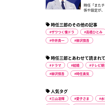
時任「またチ
係や設定が、
せんでしたね
感じはしなか
時任三郎のその他の記事
の映画『グッ
ザワつく懐ドラ
高橋ひとみ
中井貴一
柳沢慎吾
時任三郎とあわせて読まれ
ドラマ
結婚
テレビ朝
柳沢慎吾
時任勇気
人気タグ
三山凌輝
愛子さま
水