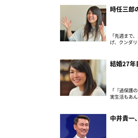
言することを
これまで以上
時任三郎
「先週まで、
げ、クンダリ
うと試みる毎
大切なメッセ
任千佳さん（
結婚27
「『過保護の
実生活もあん
しまうような
ランドの名前
ながら、やっ
中井貴一