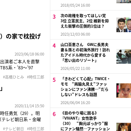
2018/05/24 16:00
次の政権を取ってほしい党
3位 立憲民主、2位 維新を抑
えた衝撃の圧倒的1位は？
2023/12/03 06:00
郎）の家で枕投げ
山口百恵さん GWに長男夫
妻＆孫との初海外旅行！訪れ
2023/06/18 06:00
たアイドル時代から愛する
「思い出のリゾート」
。出演者ご本人を直撃
系・’83～’97
2026/05/22 11:00
実（柳沢慎吾）の就職
#高橋ひとみ
#時任三郎
「きわどくて心配」TWICE・
家・山田太一の代表作
モモ “両脇丸見え”ファッ
ら」
ションにファン沸騰…“だら
しない”ドレスも話題
2026/06/04 16:20
2020/11/14 15:50
時任勇気（29）。明
《目のやり場に困る》
『VIVANT』女性歌手
』（テレビ朝日系・金曜
（30） “胸元ぽっかり”服
郎（62）の息子と明
#テレビ朝日
#時任三郎
にファン騒然…ファッション