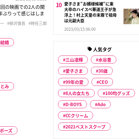
愛子さま“お婿様候補”に東
回の映画での2人の関
大卒のハイスペ華道王子が急
年ぶりって感じはしま
浮上！村上天皇の末裔で祖母
中井「僕も久しぶりな
は元副大臣
貴一
#柳沢慎吾
#時任三郎
と思います」今秋公開
2023/03/15 06:00
結婚
人気タグ
三山凌輝
水谷豊
愛子さま
30歳
99年の愛
CEO
ひとみ
8人の女たち
100均グッズ
D-BOYS
Ado
CCクリーム
2021ベストスクープ
ロポーズ