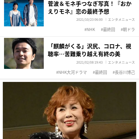
菅波＆モネ手つなぎ写真！『おか
えりモネ』恋の最終予想
2021/10/23 06:00
エンタメニュース
NHK
最終回
朝ドラ
「麒麟がくる」沢尻、コロナ、視
聴率…苦難乗り越え有終の美
2021/02/08 19:43
エンタメニュース
NHK大河ドラマ
最終回
長谷川博己