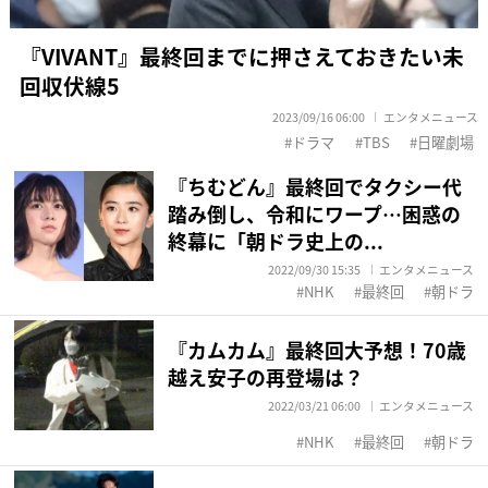
『VIVANT』最終回までに押さえておきたい未
回収伏線5
2023/09/16 06:00
エンタメニュース
ドラマ
TBS
日曜劇場
『ちむどん』最終回でタクシー代
踏み倒し、令和にワープ…困惑の
終幕に「朝ドラ史上の...
2022/09/30 15:35
エンタメニュース
NHK
最終回
朝ドラ
『カムカム』最終回大予想！70歳
越え安子の再登場は？
2022/03/21 06:00
エンタメニュース
NHK
最終回
朝ドラ