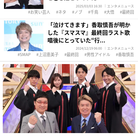
2025/03/03 16:30
エンタメニュース
お笑い芸人
ネタ
ノブ
千鳥
大悟
最終回
「泣けてきます」香取慎吾が明か
した『スマスマ』最終回ラスト歌
唱後にとっていた“行...
2024/12/19 06:00
エンタメニュース
SMAP
上沼恵美子
最終回
男性アイドル
香取慎吾