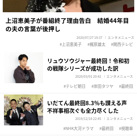
上沼恵美子が番組終了理由告白 結婚44年目
の夫の言葉が後押し
2020/07/27 19:37
エンタメニュース
上沼恵美子
梶原雄太
関西テレビ
リュウソウジャー最終回！令和初
の戦隊シリーズが成功した訳
2020/03/01 20:42
エンタメニュース
テレビ朝日
岸田タツヤ
最終回
いだてん最終回8.3％も讃える声
不祥事相次ぐも全力尽くした
2019/12/16 22:45
エンタメニュース
NHK大河ドラマ
最終回
視聴率