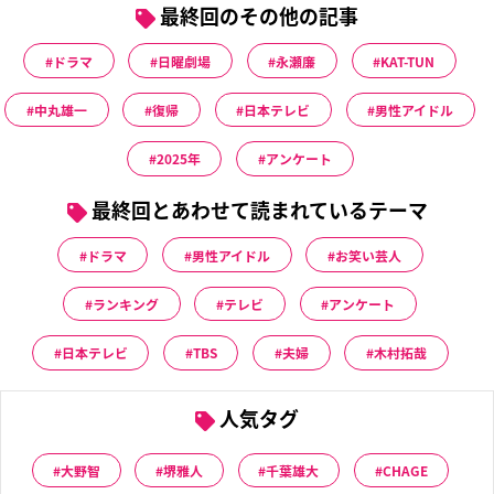
最終回のその他の記事
ドラマ
日曜劇場
永瀬廉
KAT-TUN
中丸雄一
復帰
日本テレビ
男性アイドル
2025年
アンケート
最終回とあわせて読まれているテーマ
ドラマ
男性アイドル
お笑い芸人
ランキング
テレビ
アンケート
日本テレビ
TBS
夫婦
木村拓哉
人気タグ
大野智
堺雅人
千葉雄大
CHAGE