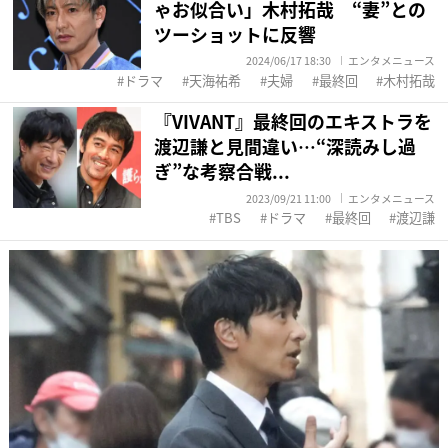
ゃお似合い」木村拓哉 “妻”との
ツーショットに反響
2024/06/17 18:30
エンタメニュース
ドラマ
天海祐希
夫婦
最終回
木村拓哉
『VIVANT』最終回のエキストラを
渡辺謙と見間違い…“深読みし過
ぎ”な考察合戦...
2023/09/21 11:00
エンタメニュース
TBS
ドラマ
最終回
渡辺謙