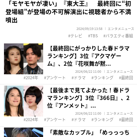
「モヤモヤが凄い」『東大王』 最終回に“初
登場組”が登場の不可解演出に視聴者から不満
噴出
2024/09/19 13:58
エンタメニュース
テレビ
TBS
バラエティ番組
【最終回にがっかりした春ドラマ
ランキング】3位『アクマゲー
ム』、2位『花咲舞が黙...
2024/06/22 11:00
エンタメニュース
2024年
アンケート
ドラマ
ランキング
最終回
【最後まで見てよかった！春ドラ
マランキング】3位『366日』、2
位『アンメット』...
2024/06/22 11:00
エンタメニュース
2024年
アンケート
ドラマ
ランキング
最終回
「素敵なカップル」「めっっっち