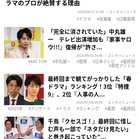
ラマのプロが絶賛する理由
2026/04/12 11:00
エンタメニュース
ドラマ
永瀬廉
日曜劇場
「完全に消されていた」中丸雄
一 テレビ出演増加も『家事ヤロ
ウ!!!』復帰が“許さ...
2025/09/03 16:40
エンタメニュース
KAT-TUN
中丸雄一
復帰
日本テレビ
最終回
男性アイドル
最終回まで観てがっかりした「春
ドラマ」ランキング！3位『特捜
9』、2位『人事の人...
2025/07/06 06:00
エンタメニュース
2025年
アンケート
ドラマ
ランキング
春期
最終回
千鳥『クセスゴ！』最終回に惜し
む声も一部で「ネタだけ見たい」
と巻き起こっていた“...