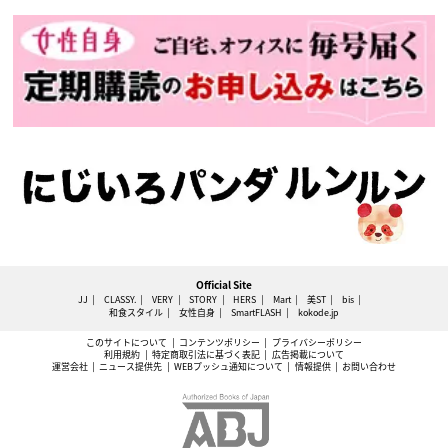
Official Site
JJ
CLASSY.
VERY
STORY
HERS
Mart
美ST
bis
和食スタイル
女性自身
SmartFLASH
kokode.jp
このサイトについて
コンテンツポリシー
プライバシーポリシー
利用規約
特定商取引法に基づく表記
広告掲載について
運営会社
ニュース提供先
WEBプッシュ通知について
情報提供
お問い合わせ