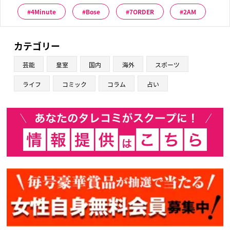
4Minute
Bose
7ORDER
2AM
カテゴリー
芸能
皇室
国内
海外
スポーツ
ライフ
コミック
コラム
占い