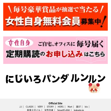
Official Site
JJ
CLASSY.
VERY
STORY
HERS
Mart
美ST
bis
和食スタイル
女性自身
SmartFLASH
kokode.jp