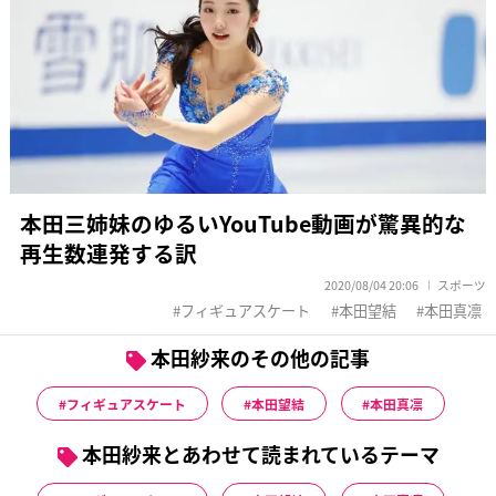
本田三姉妹のゆるいYouTube動画が驚異的な
再生数連発する訳
2020/08/04 20:06
スポーツ
フィギュアスケート
本田望結
本田真凛
本田紗来のその他の記事
フィギュアスケート
本田望結
本田真凛
本田紗来とあわせて読まれているテーマ