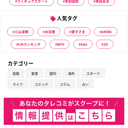
フィギュアスケート
本田望結
本田真凛
人気タグ
三山凌輝
水谷豊
愛子さま
AKIRA
CMランキング
BPO
Ado
2D
カテゴリー
芸能
皇室
国内
海外
スポーツ
ライフ
コミック
コラム
占い