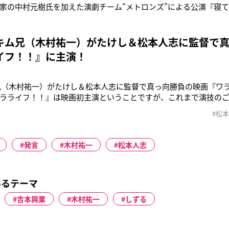
家の中村元樹氏を加えた演劇チーム“メトロンズ”による公演『寝
上。この日も、昼公演の成功を喜び《メトロンズ2日目お昼公演無
とても良いです。夜もまた一生懸命です。そして、ナポリくんがま
ました、流石で
キム兄（木村祐一）がたけし＆松本人志に監督で
イフ！！』に主演！
兄（木村祐一）がたけし＆松本人志に監督で真っ向勝負の映画『ワ
ラライフ！！』は映画初主演ということですが、これまで演技の
えもう、これが初めての演技なんです」――監督の木村祐一さん
#松
、そうなんです」――その理由というのをお聞きになりました？
さってその上で僕に修一を
発言
木村祐一
松本人志
いるテーマ
吉本興業
木村祐一
しずる