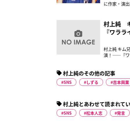
に作家・演出
演している村
とても良い。
し入れてくれ
村上純 
『ワララ
村上純 キム
演！――『ワ
ょうか？「い
すが。「はい
村上純のその他の記事
のを見てくだ
SNS
しずる
吉本興業
村上純とあわせて読まれて
SNS
松本人志
発言