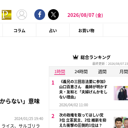
2026/08/07
(金)
コラム
占い
お買い物
総合ランキング
最終更新：2026/08/07 23
1時間
24時間
週間
月間
《義兄の三回忌法要に参加》
山口百恵さん 義姉が明かす
夫・友和と「夫婦げんかをし
ない理由」
からない」意味
2026/04/02 11:00
次の政権を取ってほしい党
2024/01/25 19:40
3位 立憲民主、2位 維新を抑
えた衝撃の圧倒的1位は？
、ライス、サルゴリラ