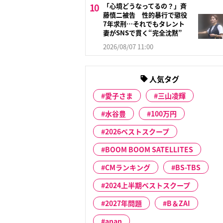
「心境どうなってるの？」斉
藤慎二被告 性的暴行で懲役
7年求刑…それでもタレント
妻がSNSで貫く“完全沈黙”
2026/08/07 11:00
人気タグ
愛子さま
三山凌輝
水谷豊
100万円
2026ベストスクープ
BOOM BOOM SATELLITES
CMランキング
BS-TBS
2024上半期ベストスクープ
2027年問題
B＆ZAI
anan