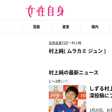
芸能
皇室
国内
女性自身TOP
>
村上純
村上純( ムラカミ ジュン )
村上純の最新ニュース
1 ～2件/
2件
しずる村
深投稿に
1月25日、