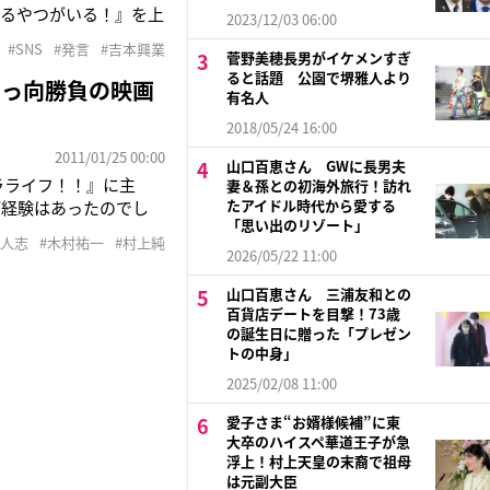
てるやつがいる！』を上
2023/12/03 06:00
事終わりました。正直
#SNS
#発言
#吉本興業
菅野美穂長男がイケメンすぎ
さかのデカいピザを差
ると話題 公園で堺雅人より
真っ向勝負の映画
有名人
2018/05/24 16:00
2011/01/25 00:00
山口百恵さん GWに長男夫
ラライフ！！』に主
妻＆孫との初海外旅行！訪れ
たアイドル時代から愛する
ご経験はあったのでし
「思い出のリゾート」
のオファーということで
本人志
#木村祐一
#村上純
「テレビに僕が出ている
2026/05/22 11:00
山口百恵さん 三浦友和との
百貨店デートを目撃！73歳
の誕生日に贈った「プレゼン
トの中身」
2025/02/08 11:00
愛子さま“お婿様候補”に東
大卒のハイスペ華道王子が急
浮上！村上天皇の末裔で祖母
は元副大臣