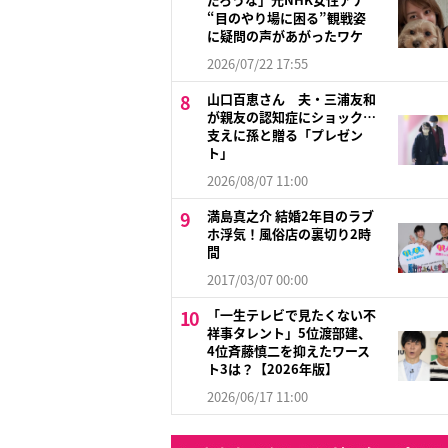
“目のやり場に困る”観戦姿
に疑問の声があがったワケ
2026/07/22 17:55
山口百恵さん 夫・三浦友和
が親友の認知症にショック…
支えに孫と贈る「プレゼン
ト」
2026/08/07 11:00
満島真之介 結婚2年目のラブ
ホ浮気！風俗店の裏切り2時
間
2017/03/07 00:00
「一生テレビで見たくない不
祥事タレント」5位渡部建、
4位斉藤慎二を抑えたワース
ト3は？【2026年版】
2026/06/17 11:00