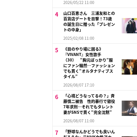
2026/05/22 11:00
山口百恵さん 三浦友和との
百貨店デートを目撃！73歳
の誕生日に贈った「プレゼン
トの中身」
2025/02/08 11:00
《目のやり場に困る》
『VIVANT』女性歌手
（30） “胸元ぽっかり”服
にファン騒然…ファッション
でも貫く“オルタナティブス
タイル”
2026/08/07 17:10
「心境どうなってるの？」斉
藤慎二被告 性的暴行で懲役
7年求刑…それでもタレント
妻がSNSで貫く“完全沈黙”
2026/08/07 11:00
「野球なんかどうでも良いん
だろうな」元NHK女性アナ