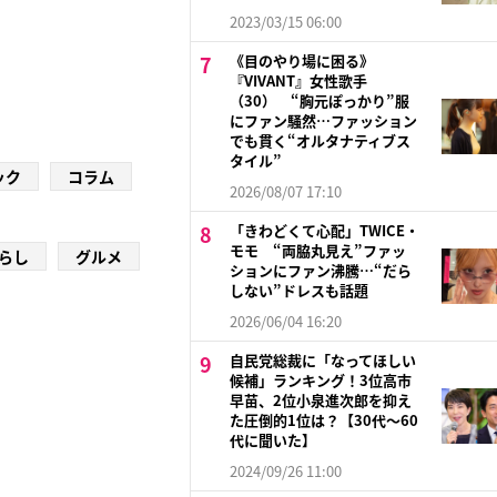
2023/03/15 06:00
《目のやり場に困る》
『VIVANT』女性歌手
（30） “胸元ぽっかり”服
にファン騒然…ファッション
でも貫く“オルタナティブス
タイル”
ック
コラム
2026/08/07 17:10
「きわどくて心配」TWICE・
モモ “両脇丸見え”ファッ
らし
グルメ
ションにファン沸騰…“だら
しない”ドレスも話題
2026/06/04 16:20
自民党総裁に「なってほしい
候補」ランキング！3位高市
早苗、2位小泉進次郎を抑え
た圧倒的1位は？【30代〜60
代に聞いた】
2024/09/26 11:00