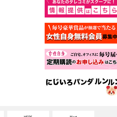
HERS
Mart