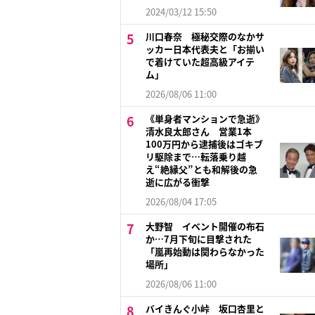
2024/03/12 15:50
川口春奈 極秘交際のなかサ
ッカー日本代表夫と「お揃い
で着けていた超高級アイテ
ム」
2026/08/06 11:00
《単身者マンションで急逝》
清水良太郎さん 営業1本
100万円から逮捕後はゴキブ
リ駆除まで…転落乗り越
え“絶縁父”とも和解後の急
逝に広がる衝撃
2026/08/04 17:05
大野智 イベント開催の布石
か…7月下旬に目撃された
「嵐再始動は関わらなかった
場所」
2026/08/06 11:00
バイきんぐ小峠 坂口杏里と