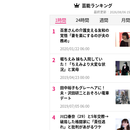
芸能ランキング
最終更新：2026/08/06 15
1時間
24時間
週間
月間
百恵さんの介護支える友和の
覚悟「妻を楽にするのが夫の
務め」
2020/01/22 06:00
堀ちえみ 妹も入院してい
た！「ちえみより大変な状
況」と実母
2019/04/23 00:00
田中裕子もグレーヘアに！
夫・沢田研二とおそろい電車
デート
2019/07/05 06:00
川口春奈（29）と5年交際→
破局した格闘家に「責任逃
れ」と批判があがるワケ