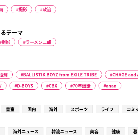
画
撮影
政治
いるテーマ
撮影
ラーメン二郎
凌輝
BALLISTIK BOYZ from EXILE TRIBE
CHAGE and
W
D-BOYS
CBX
70年談話
anan
皇室
国内
海外
スポーツ
ライフ
コミ
海外ニュース
韓流ニュース
美容
健康
暮