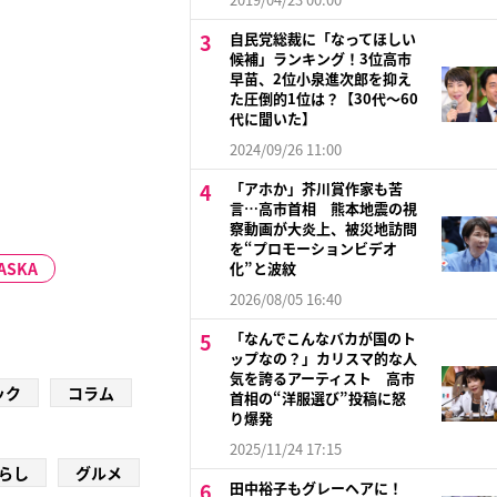
自民党総裁に「なってほしい
候補」ランキング！3位高市
早苗、2位小泉進次郎を抑え
た圧倒的1位は？【30代〜60
代に聞いた】
2024/09/26 11:00
「アホか」芥川賞作家も苦
言…高市首相 熊本地震の視
察動画が大炎上、被災地訪問
を“プロモーションビデオ
 ASKA
化”と波紋
2026/08/05 16:40
「なんでこんなバカが国のト
ップなの？」カリスマ的な人
気を誇るアーティスト 高市
ック
コラム
首相の“洋服選び”投稿に怒
り爆発
2025/11/24 17:15
らし
グルメ
田中裕子もグレーヘアに！