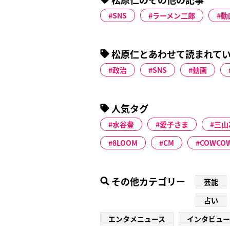
SNS
ラーメン二郎
動
松原仁とあわせて読まれて
政治
SNS
動画
人気タグ
水谷豊
愛子さま
三山
8LOOM
CM
COWCO
その他カテゴリー
芸能
占い
エンタメニュース
インタビュー