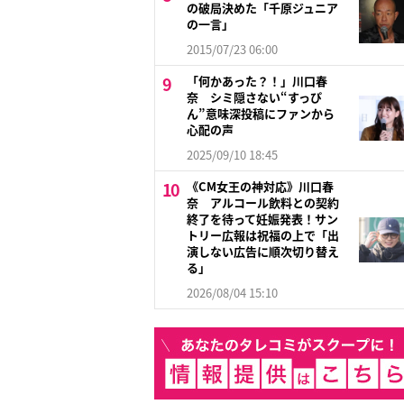
の破局決めた「千原ジュニア
の一言」
2015/07/23 06:00
「何かあった？！」川口春
奈 シミ隠さない“すっぴ
ん”意味深投稿にファンから
心配の声
2025/09/10 18:45
《CM女王の神対応》川口春
奈 アルコール飲料との契約
終了を待って妊娠発表！サン
トリー広報は祝福の上で「出
演しない広告に順次切り替え
る」
2026/08/04 15:10