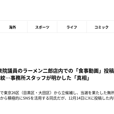
海外
スポーツ
ライフ
コミック
衆院議員のラーメン二郎店内での「食事動画」投稿
波紋…事務所スタッフが明かした「真相」
選で東京26区（目黒区・大田区）から立候補し、当選を果たした無
頃から積極的にSNSを活用する同氏だが、12月14日にXに投稿した
氏はこの日の投稿で、《念願のラーメン二郎目黒店さん。旨いラー
ると共に、目黒の人気ラーメン店「ラーメン二郎 目黒店」内での
をすすると、「うま