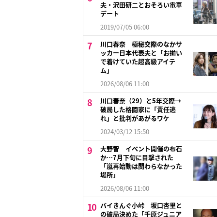
夫・沢田研二とおそろい電車
デート
2019/07/05 06:00
川口春奈 極秘交際のなかサ
ッカー日本代表夫と「お揃い
で着けていた超高級アイテ
ム」
2026/08/06 11:00
川口春奈（29）と5年交際→
破局した格闘家に「責任逃
れ」と批判があがるワケ
2024/03/12 15:50
大野智 イベント開催の布石
か…7月下旬に目撃された
「嵐再始動は関わらなかった
場所」
2026/08/06 11:00
バイきんぐ小峠 坂口杏里と
の破局決めた「千原ジュニア