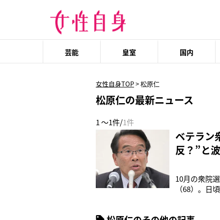
芸能
皇室
国内
女性自身TOP
>
松原仁
松原仁の最新ニュース
1 ～1件/
1件
ベテラン
反？”と
10月の衆院
（68）。日
でいる。松原
気一杯》と綴
松原仁のその他の記事
開。豪快に麺