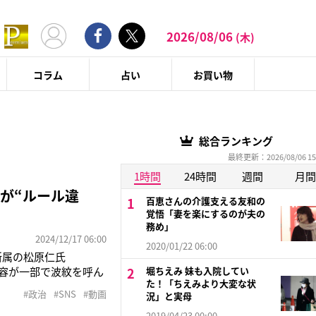
2026/08/06
(木)
コラム
占い
お買い物
総合ランキング
最終更新：2026/08/06 15
1時間
24時間
週間
月間
が“ルール違
百恵さんの介護支える友和の
覚悟「妻を楽にするのが夫の
務め」
2024/12/17 06:00
2020/01/22 06:00
所属の松原仁氏
内容が一部で波紋を呼ん
堀ちえみ 妹も入院してい
た！「ちえみより大変な状
メンでお腹いっぱい元
#政治
#SNS
#動画
況」と実母
食事風景を動画で公
2019/04/23 00:00