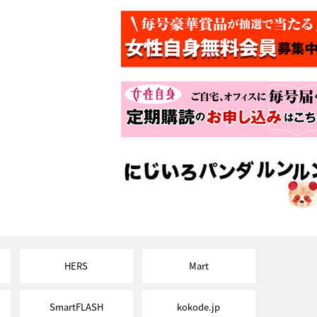
HERS
Mart
SmartFLASH
kokode.jp