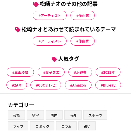
松崎ナオのその他の記事
アーティスト
作曲家
松崎ナオとあわせて読まれているテーマ
アーティスト
作曲家
人気タグ
三山凌輝
愛子さま
水谷豊
2022年
2AM
CBCテレビ
Amazon
Blu-ray
カテゴリー
芸能
皇室
国内
海外
スポーツ
ライフ
コミック
コラム
占い