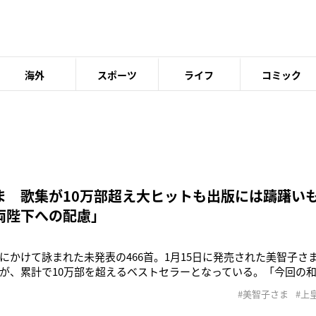
海外
スポーツ
ライフ
コミック
ま 歌集が10万部超え大ヒットも出版には躊躇い
両陛下への配慮」
にかけて詠まれた未発表の466首。1月15日に発売された美智子さ
が、累計で10万部を超えるベストセラーとなっている。「今回の
たものだけでなく、昭和・平成の社会的に注目を集めた問題に接
#美智子さま
#上
持ちを託した御歌も数多く収められています。購入者層は70代の
手に取っている