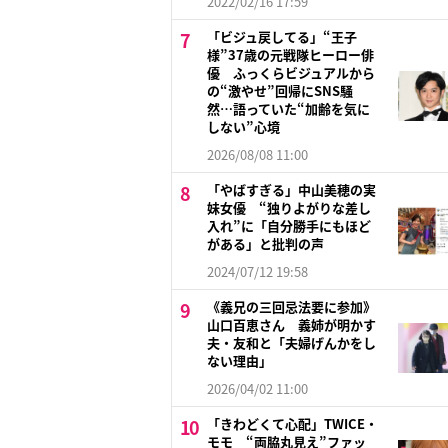
2022/02/16 17:59
「ビジュ戻してる」“王子
様”37歳の元戦隊ヒーロー俳
優 ふっくらビジュアルから
の“激やせ”回帰にSNS騒
然…語っていた“加齢を気に
しない”心境
2026/08/08 11:00
「やばすぎる」中山美穂の実
妹女優 “独りよがりな差し
入れ”に「自分勝手にもほど
がある」と批判の声
2024/07/12 19:58
《義兄の三回忌法要に参加》
山口百恵さん 義姉が明かす
夫・友和と「夫婦げんかをし
ない理由」
2026/04/02 11:00
「きわどくて心配」TWICE・
モモ “両脇丸見え”ファッ