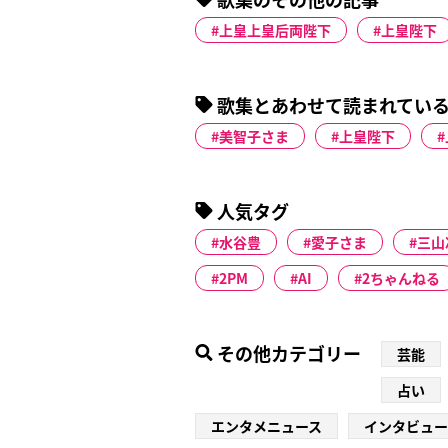
上皇上皇后両陛下
上皇陛下
歌集とあわせて読まれてい
美智子さま
上皇陛下
人気タグ
水谷豊
愛子さま
三山
2PM
AI
2ちゃんねる
その他カテゴリー
芸能
占い
エンタメニュース
インタビュー