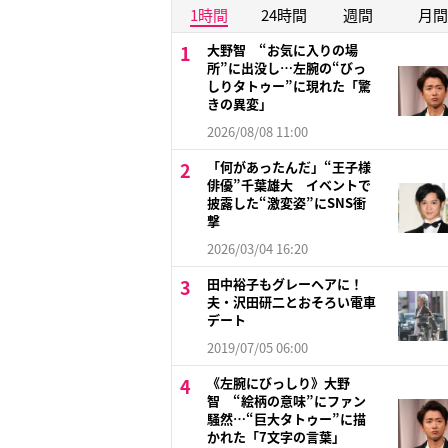
1時間
24時間
週間
月間
大野智 “お気に入りの場
所”に出没し…左腕の“びっ
しりタトゥー”に現れた「驚
きの異変」
2026/08/08 11:00
「何があったんだ」“王子様
俳優”千葉雄大 イベントで
披露した“激変姿”にSNS衝
撃
2026/03/04 16:20
田中裕子もグレーヘアに！
夫・沢田研二とおそろい電車
デート
2019/07/05 06:00
《左腕にびっしり》大野
智 “絵柄の意味”にファン
騒然…“巨大タトゥー”に描
かれた「7文字の言葉」