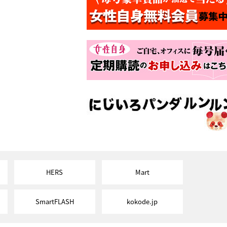
HERS
Mart
SmartFLASH
kokode.jp