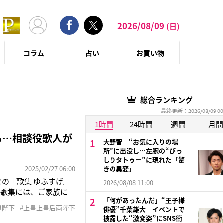
2026/08/09
(日)
コラム
占い
お買い物
総合ランキング
最終更新：2026/08/09 00
1時間
24時間
週間
月間
も…相談役歌人が
大野智 “お気に入りの場
所”に出没し…左腕の“びっ
しりタトゥー”に現れた「驚
2025/02/27 06:00
きの異変」
まの『歌集 ゆふすげ』
2026/08/08 11:00
和歌集には、ご家族に
「何があったんだ」“王子様
した美智子さまが、そ
皇陛下
#上皇上皇后両陛下
俳優”千葉雄大 イベントで
女性が多い一方で、比較
披露した“激変姿”にSNS衝