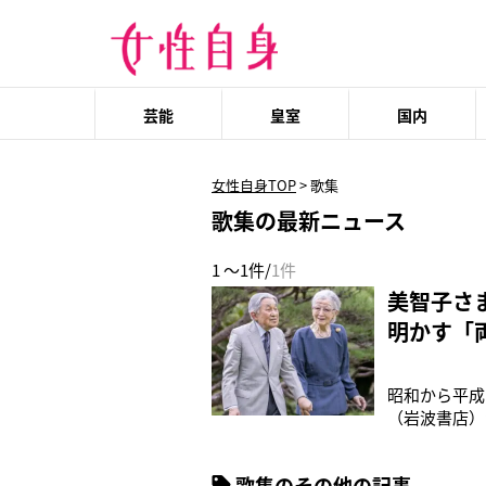
芸能
皇室
国内
女性自身TOP
>
歌集
歌集の最新ニュース
1 ～1件/
1件
美智子さ
明かす「
昭和から平成
（岩波書店）
ついて詠まれ
の時々のお気
歌集のその他の記事
的若い世代も