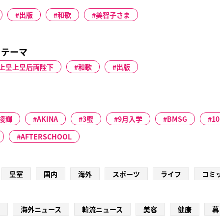
出版
和歌
美智子さま
るテーマ
上皇上皇后両陛下
和歌
出版
凌輝
AKINA
3蜜
9月入学
BMSG
1
AFTERSCHOOL
皇室
国内
海外
スポーツ
ライフ
コミ
海外ニュース
韓流ニュース
美容
健康
暮