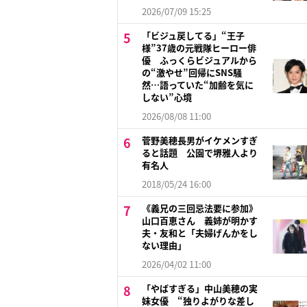
2026/07/09 15:25
「ビジュ戻してる」“王子
様”37歳の元戦隊ヒーロー俳
優 ふっくらビジュアルから
の“激やせ”回帰にSNS騒
然…語っていた“加齢を気に
しない”心境
2026/08/08 11:00
菅野美穂長男がイケメンすぎ
ると話題 公園で堺雅人より
有名人
2018/05/24 16:00
《義兄の三回忌法要に参加》
山口百恵さん 義姉が明かす
夫・友和と「夫婦げんかをし
ない理由」
2026/04/02 11:00
「やばすぎる」中山美穂の実
妹女優 “独りよがりな差し