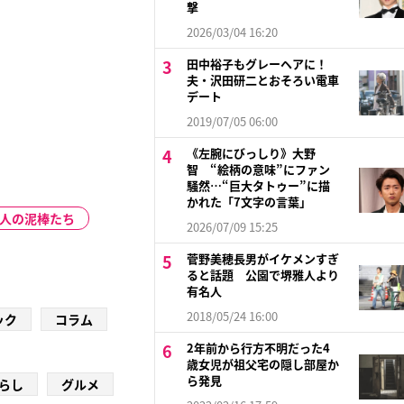
撃
2026/03/04 16:20
田中裕子もグレーヘアに！
夫・沢田研二とおそろい電車
デート
2019/07/05 06:00
《左腕にびっしり》大野
智 “絵柄の意味”にファン
騒然…“巨大タトゥー”に描
かれた「7文字の言葉」
0人の泥棒たち
2026/07/09 15:25
菅野美穂長男がイケメンすぎ
ると話題 公園で堺雅人より
有名人
2018/05/24 16:00
ック
コラム
2年前から行方不明だった4
歳女児が祖父宅の隠し部屋か
ら発見
らし
グルメ