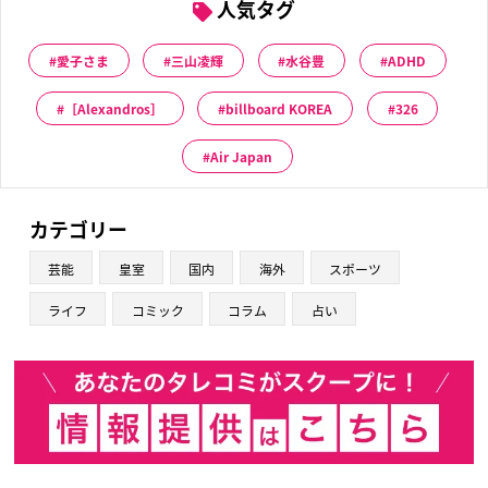
人気タグ
愛子さま
三山凌輝
水谷豊
ADHD
［Alexandros］
billboard KOREA
326
Air Japan
カテゴリー
芸能
皇室
国内
海外
スポーツ
ライフ
コミック
コラム
占い