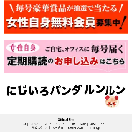
Official Site
JJ
CLASSY.
VERY
STORY
HERS
Mart
美ST
bis
和食スタイル
女性自身
SmartFLASH
kokode.jp